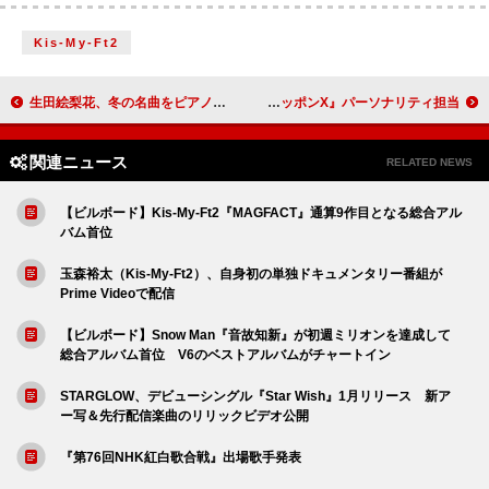
Kis-My-Ft2
生田絵梨花、冬の名曲をピアノ弾き語りカバー ラジオ番組でオンエア＆楽曲リクエスト受付中
井上苑子、歌唱活動の休止前に『オールナイトニッポンX』パーソナリティ担当
関連ニュース
RELATED NEWS
【ビルボード】Kis-My-Ft2『MAGFACT』通算9作目となる総合アル
バム首位
玉森裕太（Kis-My-Ft2）、自身初の単独ドキュメンタリー番組が
Prime Videoで配信
【ビルボード】Snow Man『音故知新』が初週ミリオンを達成して
総合アルバム首位 V6のベストアルバムがチャートイン
STARGLOW、デビューシングル『Star Wish』1月リリース 新ア
ー写＆先行配信楽曲のリリックビデオ公開
『第76回NHK紅白歌合戦』出場歌手発表