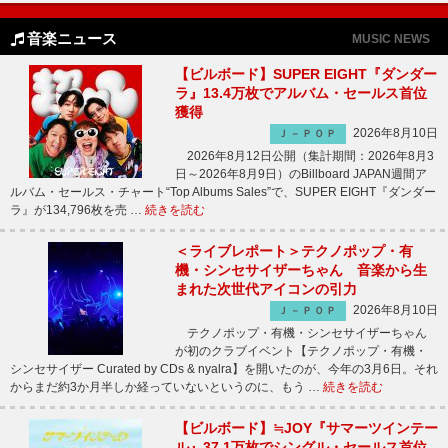
音楽ニュース
MUSIC NEWS
【ビルボード】SUPER EIGHT『ダンダー
ラ』13.4万枚でアルバム・セールス首位
獲得
2026年8月10日
Ｊ－ＰＯＰ
2026年8月12日公開（集計期間：2026年8月3
日～2026年8月9日）のBillboard JAPAN週間ア
ルバム・セールス・チャート“Top Albums Sales”で、SUPER EIGHT『ダンダー
ラ』が134,796枚を売 …
続きを読む
＜ライブレポート＞テクノポップ・有
機・シンセサイザーちゃん 音楽から生
まれた次世代アイコンの引力
2026年8月10日
Ｊ－ＰＯＰ
テクノポップ・有機・シンセサイザーちゃん
が初のクラブイベント【テクノポップ・有機・
シンセサイザー Curated by CDs & nyalra】を開いたのが、今年の3月6日。それ
からまだ約3か月半しか経っていないというのに、もう …
続きを読む
【ビルボード】≒JOY『サマーツインテー
ル』37.1万枚でシングル・セールス首位