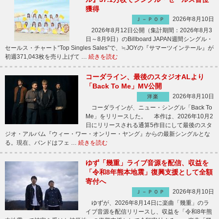
獲得
2026年8月10日
Ｊ－ＰＯＰ
2026年8月12日公開（集計期間：2026年8月3
日～8月9日）のBillboard JAPAN週間シングル・
セールス・チャート“Top Singles Sales”で、≒JOYの『サマーツインテール』が
初週371,043枚を売り上げて …
続きを読む
コーダライン、最後のスタジオALより
「Back To Me」MV公開
2026年8月10日
洋楽
コーダラインが、ニュー・シングル「Back To
Me」をリリースした。 本作は、2026年10月2
日にリリースされる通算5作目にして最後のスタ
ジオ・アルバム『ウィー・ワー・オンリー・ヤング』からの最新シングルとな
る。現在、バンドはフェ …
続きを読む
ゆず「幾重」ライブ音源を配信、収益を
「令和8年熊本地震」復興支援として全額
寄付へ
2026年8月10日
Ｊ－ＰＯＰ
ゆずが、2026年8月14日に楽曲「幾重」のラ
イブ音源を配信リリースし、収益を「令和8年熊