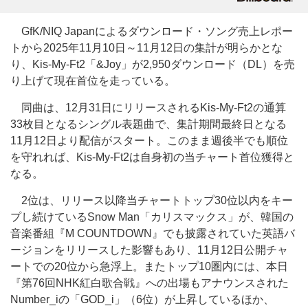
GfK/NIQ Japanによるダウンロード・ソング売上レポー
トから2025年11月10日～11月12日の集計が明らかとな
り、Kis-My-Ft2「&Joy」が2,950ダウンロード（DL）を売
り上げて現在首位を走っている。
同曲は、12月31日にリリースされるKis-My-Ft2の通算
33枚目となるシングル表題曲で、集計期間最終日となる
11月12日より配信がスタート。このまま週後半でも順位
を守れれば、Kis-My-Ft2は自身初の当チャート首位獲得と
なる。
2位は、リリース以降当チャートトップ30位以内をキー
プし続けているSnow Man「カリスマックス」が、韓国の
音楽番組『M COUNTDOWN』でも披露されていた英語バ
ージョンをリリースした影響もあり、11月12日公開チャ
ートでの20位から急浮上。またトップ10圏内には、本日
『第76回NHK紅白歌合戦』への出場もアナウンスされた
Number_iの「GOD_i」（6位）が上昇しているほか、