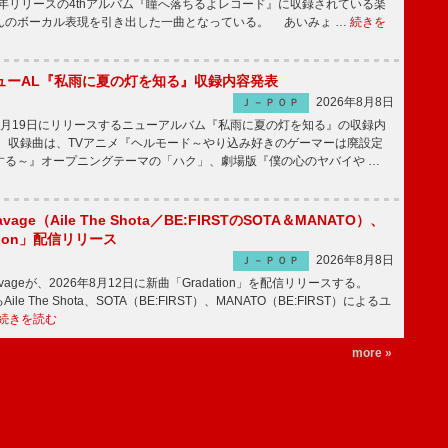
2年リリースの4thアルバム『瞳へ落ちるよレコード』に収録されている楽
んのボーカル表現を引き出した一曲となっている。 あいみょ …
続きを
ューAL『私雨に夏の灯を知る』収録内容発表
2026年8月8日
Ｊ－ＰＯＰ
月19日にリリースするニューアルバム『私雨に夏の灯を知る』の収録内
 収録曲は、TVアニメ『ヘルモード～やり込み好きのゲーマーは廃設定
する～』オープニングテーマの「ハク」、劇場版『僕の心のヤバイや …
avage（Aile The Shota／BE:FIRSTのSOTA＆MANATO）、
tion」配信リリース
2026年8月8日
Ｊ－ＰＯＰ
Savageが、2026年8月12日に新曲「Gradation」を配信リリースする。
le The Shota、SOTA（BE:FIRST）、MANATO（BE:FIRST）によるユ
続きを読む
more »