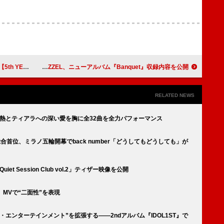
E】新ビジュアル公開
MAZZEL、ニューアルバム『Banquet』収録内容を公開
RELATED NEWS
ce、情熱とティアラへの深い愛を胸に全32曲を全力パフォーマンス
が総合首位、ミラノ五輪開幕でback number「どうしてもどうしても」が
iet Session Club vol.2」ティザー映像を公開
モ」MVで“二面性”を表現
エンターテインメント”を拡張する――2ndアルバム『IDOL1ST』で