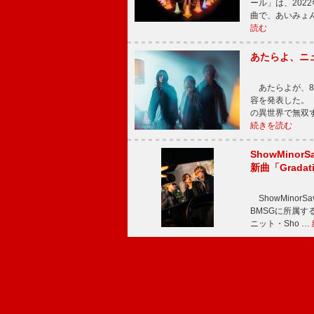
ール」は、202
曲で、あいみょ
読む
あたらよ、ニ
あたらよが、8
容を発表した。
の異世界で無双
続きを読む
ShowMinorS
新曲「Grada
ShowMinor
BMSGに所属するAi
ニット・Sho …