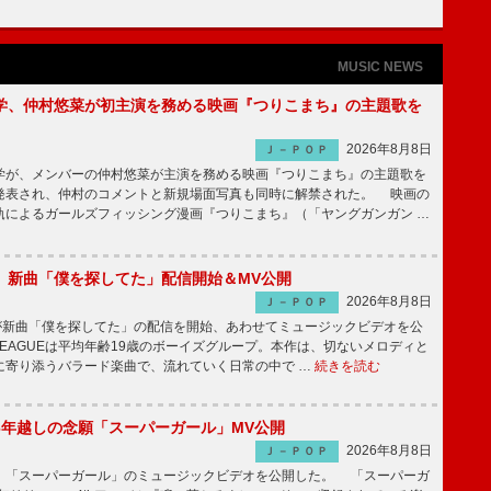
MUSIC NEWS
学、仲村悠菜が初主演を務める映画『つりこまち』の主題歌を
2026年8月8日
Ｊ－ＰＯＰ
が、メンバーの仲村悠菜が主演を務める映画『つりこまち』の主題歌を
発表され、仲村のコメントと新規場面写真も同時に解禁された。 映画の
軌によるガールズフィッシング漫画『つりこまち』（「ヤングガンガン …
GUE、新曲「僕を探してた」配信開始＆MV公開
2026年8月8日
Ｊ－ＰＯＰ
UEが新曲「僕を探してた」の配信を開始、あわせてミュージックビデオを公
 LEAGUEは平均年齢19歳のボーイズグループ。本作は、切ないメロディと
に寄り添うバラード楽曲で、流れていく日常の中で …
続きを読む
6年越しの念願「スーパーガール」MV公開
2026年8月8日
Ｊ－ＰＯＰ
「スーパーガール」のミュージックビデオを公開した。 「スーパーガ