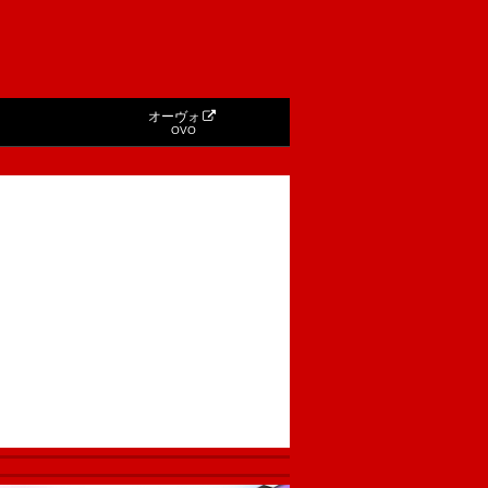
オーヴォ
OVO