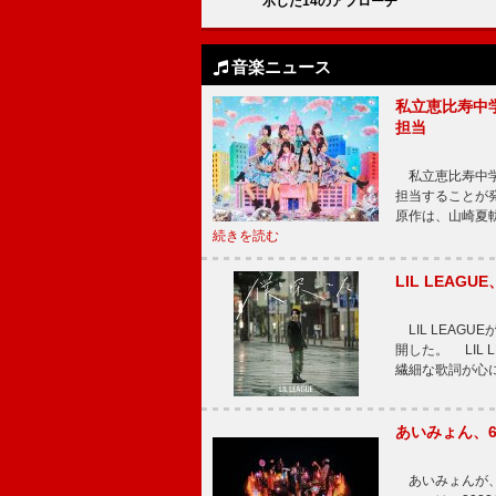
示した14のアプローチ
音楽ニュース
私立恵比寿中
担当
私立恵比寿中学
担当することが
原作は、山崎夏
続きを読む
LIL LEA
LIL LEAG
開した。 LIL
繊細な歌詞が心
あいみょん、
あいみょんが、