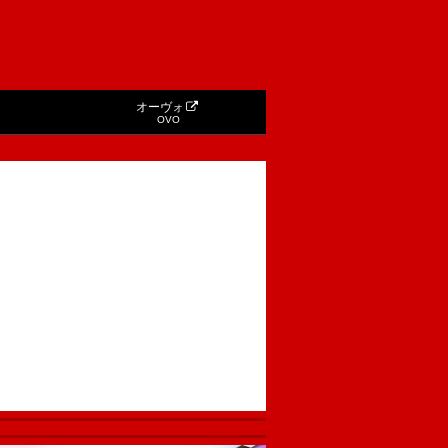
オーヴォ
OVO