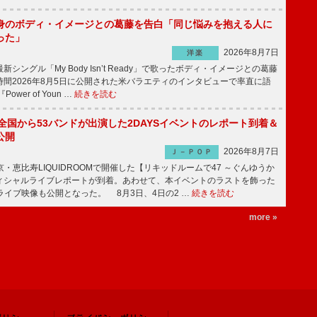
身のボディ・イメージとの葛藤を告白「同じ悩みを抱える人に
った」
2026年8月7日
洋楽
ングル「My Body Isn’t Ready」で歌ったボディ・イメージとの葛藤
間2026年8月5日に公開された米バラエティのインタビューで率直に語
wer of Youn …
続きを読む
、全国から53バンドが出演した2DAYSイベントのレポート到着＆
公開
2026年8月7日
Ｊ－ＰＯＰ
京・恵比寿LIQUIDROOMで開催した【リキッドルームで47 ～ぐんゆうか
ィシャルライブレポートが到着。あわせて、本イベントのラストを飾った
尺ライブ映像も公開となった。 8月3日、4日の2 …
続きを読む
more »