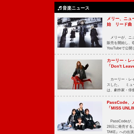
音楽ニュース
メリー、ニューア
始 リード曲「C
メリーが、ニューア
販売を開始し、収録
YouTubeで
カーリー・レ
「Don't Leav
カーリー・レイ・ジェ
スした。 ミュ
は、劇作家・俳
PassCode
「MISS UNL
PassCode
28日に発売する。
TAKE』への出