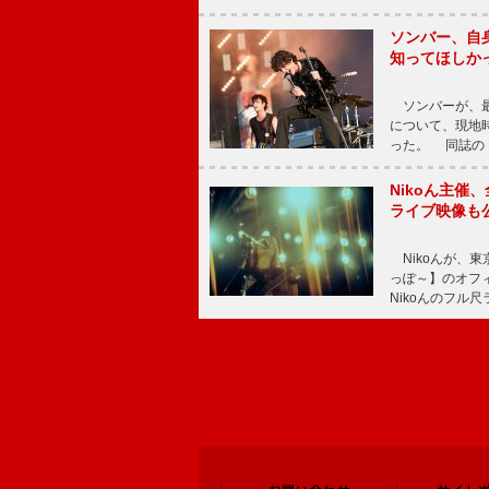
ソンバー、自
知ってほしか
ソンバーが、最新シ
について、現地時
った。 同誌の『Po
Nikoん主催
ライブ映像も
Nikoんが、東
っぽ～】のオフ
Nikoんのフル