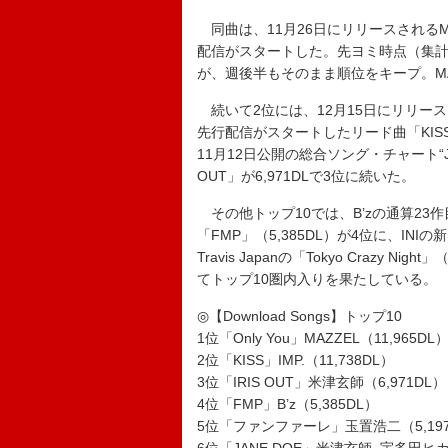
同曲は、11月26日にリリースされるMA
配信がスタートした。先ヨミ時点（集計期
が、週後半もそのまま順位をキープ。M
続いて2位には、12月15日にリリースされ
先行配信がスタートしたリード曲「KISS
11月12日公開の総合ソング・チャート“JA
OUT」が6,971DLで3位に続いた。
その他トップ10では、B’zの通算23
「FMP」（5,385DL）が4位に、INIの
Travis Japanの「Tokyo Crazy Ni
てトップ10圏内入りを果たしている。
◎【Download Songs】トップ10
1位「Only You」MAZZEL（11,965DL
2位「KISS」IMP.（11,738DL）
3位「IRIS OUT」米津玄師（6,971DL）
4位「FMP」B’z（5,385DL）
5位「ファンファーレ」玉置浩二（5,197