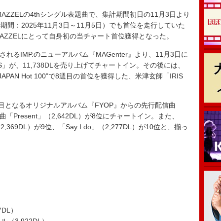
ZZELの4thシングル表題曲で、集計期間初日の11月3日より
間：2025年11月3日～11月5日）でも首位を走行していた
AZZELにとって自身初の当チャート首位獲得となった。
るIMP.のニューアルバム『MAGenter』より、11月3日に
」が、11,738DLを売り上げてチャートイン。その後には、
PAN Hot 100”で8週目の首位を獲得した、米津玄師「IRIS
作目となるオリジナルアルバム『FYOP』からの先行配信曲
新曲「Present」（2,642DL）が8位にチャートイン。また、
ght」（2,369DL）が9位、「Say I do」（2,277DL）が10位と、揃っ
）
DL）