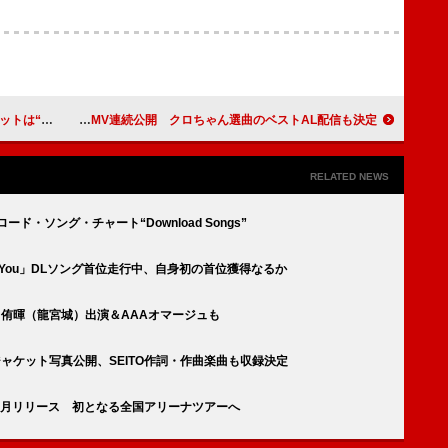
”がテーマ
豆柴の大群、「ぱわうぇいっ!」「りステップ」MV連続公開 クロちゃん選曲のベストAL配信も決定
RELATED NEWS
ウンロード・ソング・チャート“Download Songs”
y You」DLソング首位走行中、自身初の首位獲得なるか
に冨田侑暉（龍宮城）出演＆AAAオマージュも
ou』ジャケット写真公開、SEITO作詞・作曲楽曲も収録決定
』12月リリース 初となる全国アリーナツアーへ