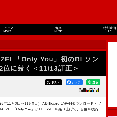
ニュース
音楽
特別企画
NEWS
MUSIC
PR
EL「Only You」初のDLソン
2位に続く＜11/13訂正＞
ポスト
シェア
送る
年11月3日～11月9日）のBillboard JAPANダウンロード・ソ
、MAZZEL「Only You」が11,965DLを売り上げて、首位を獲得