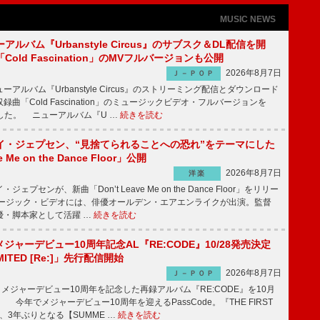
MUSIC NEWS
ルバム『Urbanstyle Circus』のサブスク＆DL配信を開
old Fascination」のMVフルバージョンも公開
2026年8月7日
Ｊ－ＰＯＰ
ルバム『Urbanstyle Circus』のストリーミング配信とダウンロード
曲「Cold Fascination」のミュージックビデオ・フルバージョンを
公開した。 ニューアルバム『U …
続きを読む
イ・ジェプセン、“見捨てられることへの恐れ”をテーマにした
e Me on the Dance Floor」公開
2026年8月7日
洋楽
プセンが、新曲「Don’t Leave Me on the Dance Floor」をリリー
ージック・ビデオには、俳優オールデン・エアエンライクが出演。監督
優・脚本家として活躍 …
続きを読む
、メジャーデビュー10周年記念AL『RE:CODE』10/28発売決定
IMITED [Re:]」先行配信開始
2026年8月7日
Ｊ－ＰＯＰ
が、メジャーデビュー10周年を記念した再録アルバム『RE:CODE』を10月
 今年でメジャーデビュー10周年を迎えるPassCode。『THE FIRST
演、3年ぶりとなる【SUMME …
続きを読む