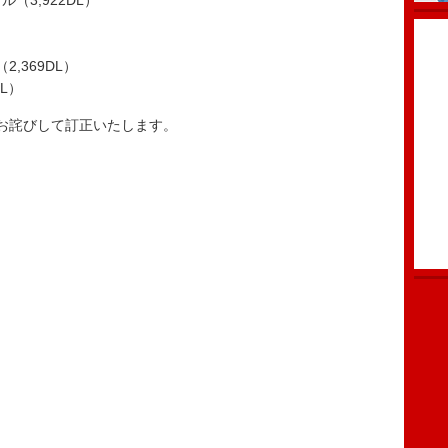
ル（3,922DL）
n（2,369DL）
DL）
お詫びして訂正いたします。