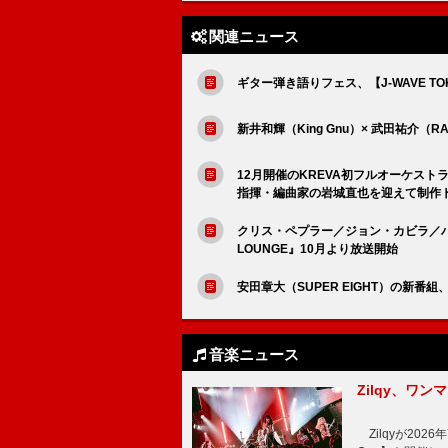
関連ニュース
ギター弾き語りフェス、【J-WAVE TOKY
新井和輝（King Gnu）× 武田祐介（R
12月開催のKREVA初フルオーケストラ公演
指揮・編曲家の岩城直也を迎えて制作
クリス・ペプラー／ジョン・カビラ／ハリ
LOUNGE』10月より放送開始
安田章大（SUPER EIGHT）の新番組、
音楽ニュース
Zilqy、ワン
Zilqyが2026年