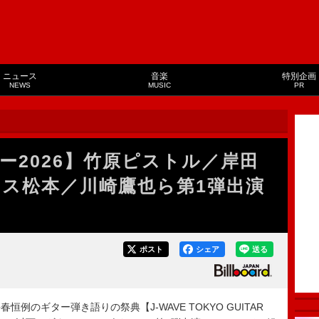
ニュース
音楽
特別企画
NEWS
MUSIC
PR
ー2026】竹原ピストル／岸田
タス松本／川崎鷹也ら第1弾出演
ポスト
シェア
送る
恒例のギター弾き語りの祭典【J-WAVE TOKYO GUITAR