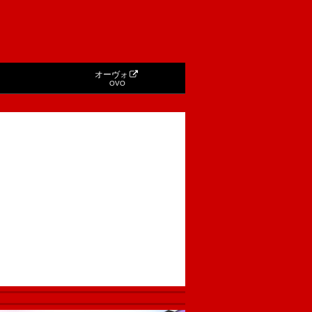
オーヴォ
OVO