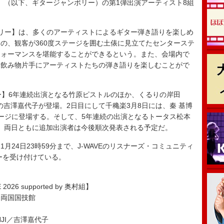
 by 奥村組】（以下、ギタージャンボリー）の第1弾出演アーティスト8組
ボリー】は、多くのアーティストによるギター弾き語りを楽しめ
の、観客が360度ステージを囲む土俵に見立てたセンターステ
フォーマンスを堪能することができるという。また、会場内で
、飲み物片手にアーティストたちの弾き語りを楽しむことがで
】6年連続出演となる竹原ピストルのほか、くるりの岸田
ーの吉澤嘉代子が登場。2日目にして千穐楽3月8日には、秦 基博
ージに登場する。そして、5年連続の出演となるトータス松本
決定。両日ともに追加出演者は今後順次発表される予定だ。
1月24日23時59分まで、J-WAVEのリスナーズ・コミュニティ
ーを受け付けている。
 2026 supported by 奥村組】
・両国国技館
INJI／吉澤嘉代子