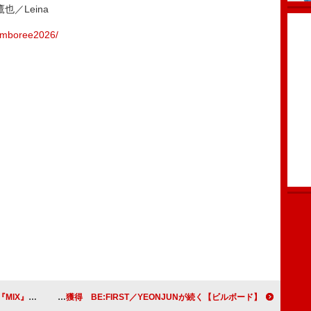
／Leina
rjamboree2026/
ボMV公開
【ビルボード】U-KNOW『I-KNOW』DLアルバム首位獲得 BE:FIRST／YEONJUNが続く