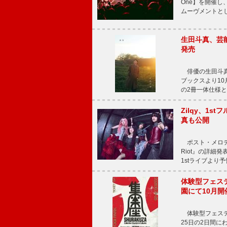
One】を開催し、
ムーヴメントと
生田斗真、芸能
発売
俳優の生田斗真
ブックスより10月
の2冊一体仕様と
Zilqy、1s
真も公開
ポスト・メロディッ
Riot』の詳細
1stライブより
体験型フェスティバ
園にて10月開
体験型フェスティバル
25日の2日間