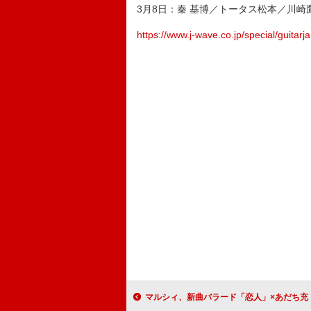
3月8日：秦 基博／トータス松本／川崎鷹也
https://www.j-wave.co.jp/special/guita
マルシィ、新曲バラード「恋人」×あだち充『MIX』コラ