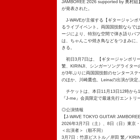
JAMBOREE 2026 supported
が発表された。
J-WAVEが主催する【ギタージャン
るライブイベント。両国国技館ならでは
ージにより、特別な空間で弾き語りパ
は、ちゃんこや焼き鳥などをつまみに
きる。
初日3月7日は、【ギタージャンボリー
繁、KIRINJI、シンガーソングライタ
が3年ぶりに両国国技館のセンターステ
のほか、川崎鷹也、Leinaの出演が
チケットは、本日11月13日12時から1
『J-me』会員限定で最速先行エントリ
◎公演情報
【J-WAVE TOKYO GUITAR JAMBOREE
2026年3月7日（土）、8日（日）東京
＜出演者＞（順不同）
3月7日：竹原ピストル／岸田 繁／KIR