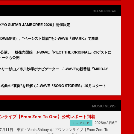
RELATED NEWS
O GUITAR JAMBOREE 2026】開催決定
ADWIMPS）、“ベーシスト対談”をJ-WAVE『SPARK』で放送
、一般発売開始 J-WAVE『PILOT THE ORIGINAL』のゲストに
トークも公開
ー杉山／市川紗椰がナビゲーター J-WAVEの新番組『MIDDAY
名曲の“裏側”を紐解くJ-WAVE『SONG STORIES』10月スタート
MUSIC NEWS
マンライブ【From Zero To One】公式レポート到着
2026年8月6日
Ｊ－ＰＯＰ
7月11日、東京・Veats Shibuyaにてワンマンライブ【From Zero To