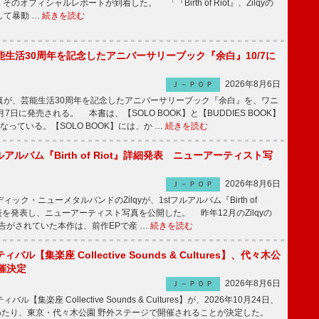
そのオフィシャルレポートが到着した。 「『Birth of Riot』、Zilqyの
して暴動 …
続きを読む
生活30周年を記念したアニバーサリーブック『余白』10/7に
2026年8月6日
Ｊ－ＰＯＰ
が、芸能生活30周年を記念したアニバーサリーブック『余白』を、ワニ
7日に発売される。 本書は、【SOLO BOOK】と【BUDDIES BOOK】
なっている。【SOLO BOOK】には、か …
続きを読む
tフルアルバム『Birth of Riot』詳細発表 ニューアーティスト写
2026年8月6日
Ｊ－ＰＯＰ
ク・ニューメタルバンドのZilqyが、1stフルアルバム『Birth of
発表を発表し、ニューアーティスト写真を公開した。 昨年12月のZilqyの
予告がされていた本作は、前作EPで産 …
続きを読む
ル【集楽座 Collective Sounds & Cultures】、代々木公
催決定
2026年8月6日
Ｊ－ＰＯＰ
【集楽座 Collective Sounds & Cultures】が、2026年10月24日、
にわたり、東京・代々木公園 野外ステージで開催されることが決定した。