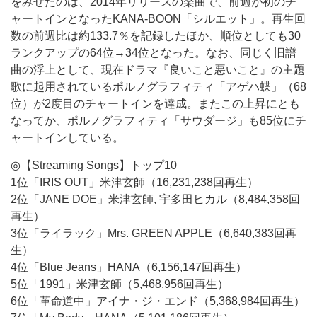
をみせたのは、2014年リリースの楽曲で、前週が初のチ
ャートインとなったKANA-BOON「シルエット」。再生回
数の前週比は約133.7％を記録したほか、順位としても30
ランクアップの64位→34位となった。なお、同じく旧譜
曲の浮上として、現在ドラマ『良いこと悪いこと』の主題
歌に起用されているポルノグラフィティ「アゲハ蝶」（68
位）が2度目のチャートインを達成。またこの上昇にとも
なってか、ポルノグラフィティ「サウダージ」も85位にチ
ャートインしている。
◎【Streaming Songs】トップ10
1位「IRIS OUT」米津玄師（16,231,238回再生）
2位「JANE DOE」米津玄師, 宇多田ヒカル（8,484,358回
再生）
3位「ライラック」Mrs. GREEN APPLE（6,640,383回再
生）
4位「Blue Jeans」HANA（6,156,147回再生）
5位「1991」米津玄師（5,468,956回再生）
6位「革命道中」アイナ・ジ・エンド（5,368,984回再生）