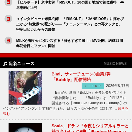
【ビルボード】米津玄師「IRIS OUT」10の国と地域で首位獲得 牛
尾憲輔が上昇
＜インタビュー＞米津玄師 「IRIS OUT」「JANE DOE」に浮かび
上がる“無意識”の繋がり――『チェンソーマン』との再タッグと、
宇多田ヒカルからの影響
M!LKが華やかにダンスする「好きすぎて滅！」MV公開、結成11周
年記念日にファンミ開催
音楽ニュース
MUSIC NEWS
Bimi、サマーチューン3曲第1弾
「Bubbly」配信開始
2026年8月7日
Ｊ－ＰＯＰ
Bimiが、新曲「Bubbly」を各音楽配信サイト
で配信開始した。 「Bubbly」は、9月13日に
開催される【Bimi Live Galley #11 -Bubbly-】の
インスパイアソングとして制作された。日々の不安や不条理に対して …
続きを
読む
Soala、ドラマ『今夜もシリアルキラーと
待ち合わせ』OP曲「Shadow Memory」