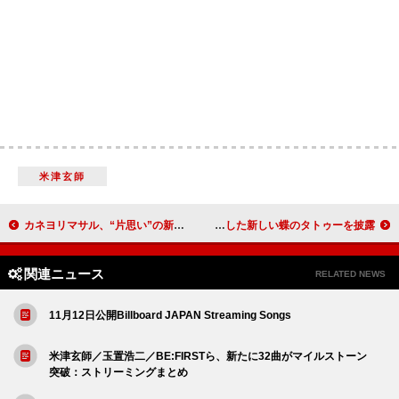
米津玄師
カネヨリマサル、“片思い”の新曲「リボンをかけた恋心」配信＆永瀬碧（おでん）主演のMV公開へ
ケイティ・ペリー、【ザ・ライフタイムズ・ツアー】を記念した新しい蝶のタトゥーを披露
関連ニュース
RELATED NEWS
11月12日公開Billboard JAPAN Streaming Songs
米津玄師／玉置浩二／BE:FIRSTら、新たに32曲がマイルストーン
突破：ストリーミングまとめ