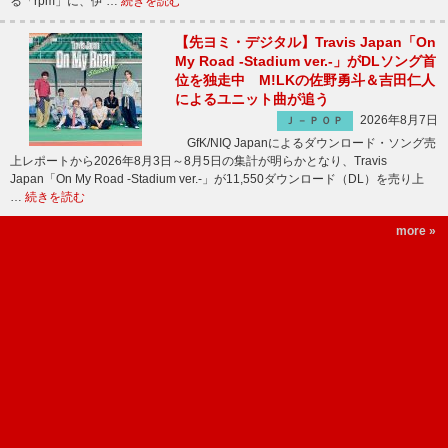
る「rpm」に、伊 …
続きを読む
【先ヨミ・デジタル】Travis Japan「On
My Road -Stadium ver.-」がDLソング首
位を独走中 M!LKの佐野勇斗＆吉田仁人
によるユニット曲が追う
2026年8月7日
Ｊ－ＰＯＰ
GfK/NIQ Japanによるダウンロード・ソング売
上レポートから2026年8月3日～8月5日の集計が明らかとなり、Travis
Japan「On My Road -Stadium ver.-」が11,550ダウンロード（DL）を売り上
…
続きを読む
more »