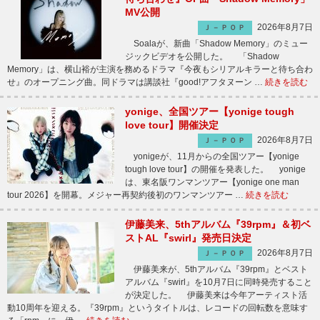
MV公開
2026年8月7日
Ｊ－ＰＯＰ
Soalaが、新曲「Shadow Memory」のミュー
ジックビデオを公開した。 「Shadow
Memory」は、横山裕が主演を務めるドラマ『今夜もシリアルキラーと待ち合わ
せ』のオープニング曲。同ドラマは講談社『good!アフタヌーン …
続きを読む
yonige、全国ツアー【yonige tough
love tour】開催決定
2026年8月7日
Ｊ－ＰＯＰ
yonigeが、11月からの全国ツアー【yonige
tough love tour】の開催を発表した。 yonige
は、東名阪ワンマンツアー【yonige one man
tour 2026】を開幕。メジャー再契約後初のワンマンツアー …
続きを読む
伊藤美来、5thアルバム『39rpm』＆初ベ
ストAL『swirl』発売日決定
2026年8月7日
Ｊ－ＰＯＰ
伊藤美来が、5thアルバム『39rpm』とベスト
アルバム『swirl』を10月7日に同時発売すること
が決定した。 伊藤美来は今年アーティスト活
動10周年を迎える。『39rpm』というタイトルは、レコードの回転数を意味す