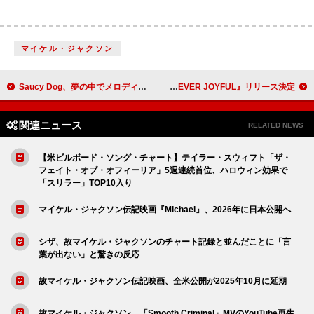
マイケル・ジャクソン
Saucy Dog、夢の中でメロディが浮かんだ新曲「エデンの部屋」はストレートなラブソング
愛内里菜、デビュー25周年記念フルアルバム『EVER JOYFUL』リリース決定
関連ニュース
RELATED NEWS
【米ビルボード・ソング・チャート】テイラー・スウィフト「ザ・
フェイト・オブ・オフィーリア」5週連続首位、ハロウィン効果で
「スリラー」TOP10入り
マイケル・ジャクソン伝記映画『Michael』、2026年に日本公開へ
シザ、故マイケル・ジャクソンのチャート記録と並んだことに「言
葉が出ない」と驚きの反応
故マイケル・ジャクソン伝記映画、全米公開が2025年10月に延期
故マイケル・ジャクソン、「Smooth Criminal」MVのYouTube再生