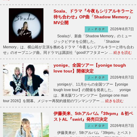
Soala、ドラマ『今夜もシリアルキラーと
待ち合わせ』OP曲「Shadow Memory」
MV公開
2026年8月7日
Ｊ－ＰＯＰ
Soalaが、新曲「Shadow Memory」のミュー
ジックビデオを公開した。 「Shadow
Memory」は、横山裕が主演を務めるドラマ『今夜もシリアルキラーと待ち合わ
せ』のオープニング曲。同ドラマは講談社『good!アフタヌーン …
続きを読む
yonige、全国ツアー【yonige tough
love tour】開催決定
2026年8月7日
Ｊ－ＰＯＰ
yonigeが、11月からの全国ツアー【yonige
tough love tour】の開催を発表した。 yonige
は、東名阪ワンマンツアー【yonige one man
tour 2026】を開幕。メジャー再契約後初のワンマンツアー …
続きを読む
伊藤美来、5thアルバム『39rpm』＆初ベ
ストAL『swirl』発売日決定
2026年8月7日
Ｊ－ＰＯＰ
伊藤美来が、5thアルバム『39rpm』とベスト