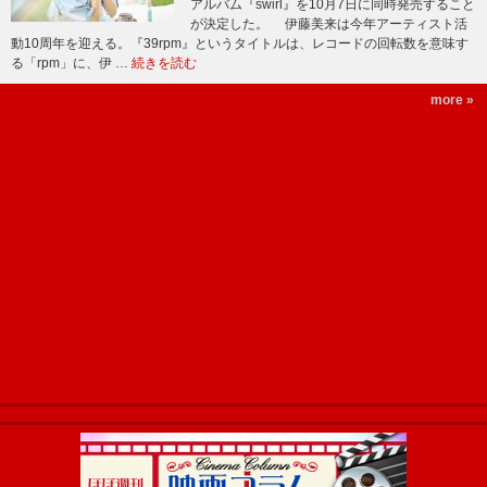
アルバム『swirl』を10月7日に同時発売すること
が決定した。 伊藤美来は今年アーティスト活
動10周年を迎える。『39rpm』というタイトルは、レコードの回転数を意味す
る「rpm」に、伊 …
続きを読む
more »