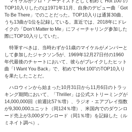
マイケルがソロ・アーティストとして初めて“Hot 100”の
TOP10入りしたのは1971年11月、自身のデビュー曲「Got
To Be There」でのことだった。TOP10入りは通算30曲、
うち13曲が1位を記録している。直近では、2018年にドレ
イクの「Don’t Matter to Me」にフィーチャリング参加した
際にTOP10入りしていた。
特筆すべきは、当時わずか11歳のマイケルがメンバーと
して参加したジャクソン5が、1969年12月27日付の1960
年代最後のチャートにおいて、彼らがブレイクしたヒット
曲「I Want You Back」で、初めて“Hot 100”のTOP10入り
を果たしたことだ。
ハロウィンから始まった10月31日から11月6日のトラッ
キング期間において、「Thriller」は公式ストリーミングが
14,000,000回（前週比57％増）、ラジオ・エアプレイ指数
が9,300,000ユニット（同124％増）、米国内でのダウンロ
ード売上が3,000ダウンロード（同1％増）を記録した（ル
ミネイト調べ）。