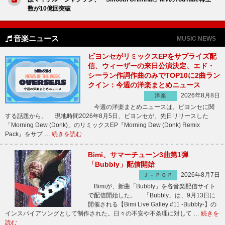
数が10億回突破
音楽ニュース
MUSIC NEWS
ビヨンセがリミックスEPをサプライズ配
信、ウィーザーの来日公演決定、エド・
シーラン作詞作曲のみでTOP10に2曲ラン
クイン：今週の洋楽まとめニュース
2026年8月8日
洋楽
今週の洋楽まとめニュースは、ビヨンセに関
する話題から。 現地時間2026年8月5日、ビヨンセが、先日リリースした
「Morning Dew (Donk)」のリミックスEP『Morning Dew (Donk) Remix
Pack』をサプ …
続きを読む
Bimi、サマーチューン3曲第1弾
「Bubbly」配信開始
2026年8月7日
Ｊ－ＰＯＰ
Bimiが、新曲「Bubbly」を各音楽配信サイト
で配信開始した。 「Bubbly」は、9月13日に
開催される【Bimi Live Galley #11 -Bubbly-】の
インスパイアソングとして制作された。日々の不安や不条理に対して …
続きを
読む