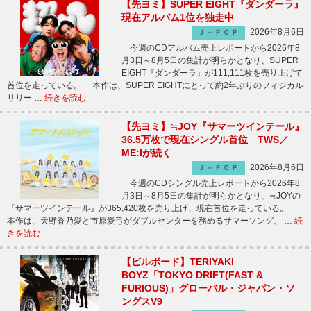
【先ヨミ】SUPER EIGHT『ダンダーラ』
現在アルバム1位を独走中
2026年8月6日
Ｊ－ＰＯＰ
今週のCDアルバム売上レポートから2026年8
月3日～8月5日の集計が明らかとなり、SUPER
EIGHT『ダンダーラ』が111,111枚を売り上げて
首位を走っている。 本作は、SUPER EIGHTにとって約2年ぶりのフィジカル
リリー …
続きを読む
【先ヨミ】≒JOY『サマーツインテール』
36.5万枚で現在シングル首位 TWS／
ME:Iが続く
2026年8月6日
Ｊ－ＰＯＰ
今週のCDシングル売上レポートから2026年8
月3日～8月5日の集計が明らかとなり、≒JOYの
『サマーツインテール』が365,420枚を売り上げ、現在首位を走っている。
本作は、天野香乃愛と市原愛弓がダブルセンターを務めるサマーソング。 …
続
きを読む
【ビルボード】TERIYAKI
BOYZ「TOKYO DRIFT(FAST &
FURIOUS)」グローバル・ジャパン・ソ
ングスV9