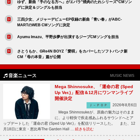
ゆず、新曲「手のなる方へ」がエバラ”焼肉のたれシリーズ”CMソン
グに決定＆ジングルも担当
三四少女、メジャーデビューEP収録の新曲「青い春」がABC-
MARTのWEB CMソングに決定
Ayumu Imazu、平野歩夢が出演するジープCMソングを担当
さとうもか、GRe4N BOYZ「愛唄」をカバーしたソフトバンク新
CM「母の本音」篇が公開
音楽ニュース
MUSIC NEWS
Mega Shinnosuke、「運命の君 (Sped
Up Ver.)」配信＆12月にワンマンライブ
開催決定
2026年8月6日
Ｊ－ＰＯＰ
Mega Shinnosukeが、原曲の魅力はそのまま
に、より軽快で疾走感あふれるサウンドへとア
ップデートした「運命の君 (Sped Up Ver.)」を配信リリースした。 また、12
月18日に東京・恵比寿The Garden Hall …
続きを読む