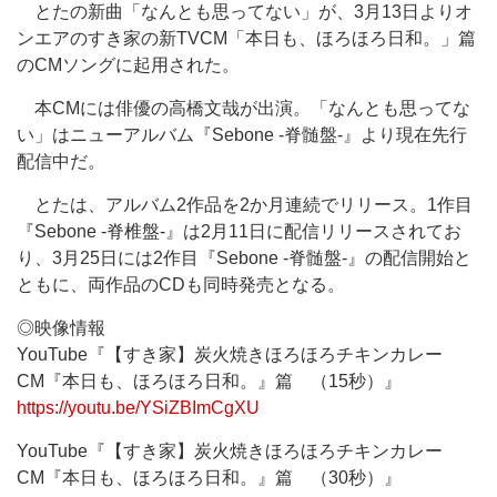
とたの新曲「なんとも思ってない」が、3月13日よりオ
ンエアのすき家の新TVCM「本日も、ほろほろ日和。」篇
のCMソングに起用された。
本CMには俳優の高橋文哉が出演。「なんとも思ってな
い」はニューアルバム『Sebone -脊髄盤-』より現在先行
配信中だ。
とたは、アルバム2作品を2か月連続でリリース。1作目
『Sebone -脊椎盤-』は2月11日に配信リリースされてお
り、3月25日には2作目『Sebone -脊髄盤-』の配信開始と
ともに、両作品のCDも同時発売となる。
◎映像情報
YouTube『【すき家】炭火焼きほろほろチキンカレー
CM『本日も、ほろほろ日和。』篇 （15秒）』
https://youtu.be/YSiZBImCgXU
YouTube『【すき家】炭火焼きほろほろチキンカレー
CM『本日も、ほろほろ日和。』篇 （30秒）』