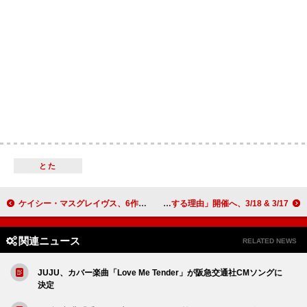
とた
ケイシー・マスグレイヴス、6作目となるニュー・アルバム『ミドル・オブ・ノーホエア』のリリースを発表
3/17 & 3/18、レコチョク担当者が語る音楽業界向け無料ウェビナー「データの正しさが、配信ビジネスを左右する理由」開催へ
関連ニュース
RELATED NEWS
JUJU、カバー楽曲「Love Me Tender」が阪急交通社CMソングに
決定