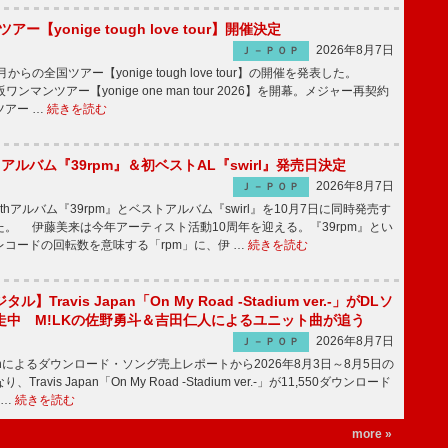
ツアー【yonige tough love tour】開催決定
2026年8月7日
Ｊ－ＰＯＰ
月からの全国ツアー【yonige tough love tour】の開催を発表した。
阪ワンマンツアー【yonige one man tour 2026】を開幕。メジャー再契約
ツアー …
続きを読む
hアルバム『39rpm』＆初ベストAL『swirl』発売日決定
2026年8月7日
Ｊ－ＰＯＰ
hアルバム『39rpm』とベストアルバム『swirl』を10月7日に同時発売す
。 伊藤美来は今年アーティスト活動10周年を迎える。『39rpm』とい
コードの回転数を意味する「rpm」に、伊 …
続きを読む
】Travis Japan「On My Road -Stadium ver.-」がDLソ
走中 M!LKの佐野勇斗＆吉田仁人によるユニット曲が追う
2026年8月7日
Ｊ－ＰＯＰ
apanによるダウンロード・ソング売上レポートから2026年8月3日～8月5日の
ravis Japan「On My Road -Stadium ver.-」が11,550ダウンロード
 …
続きを読む
more »