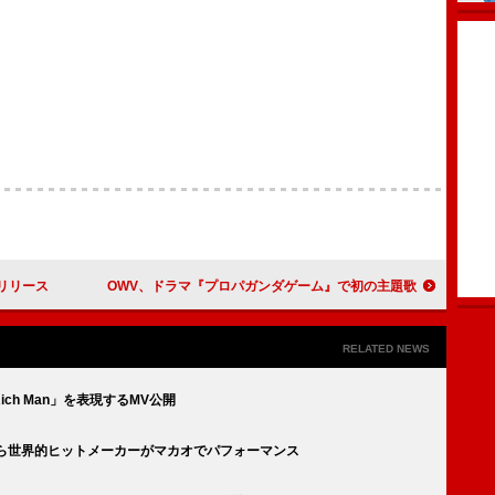
月リリース
OWV、ドラマ『プロパガンダゲーム』で初の主題歌
RELATED NEWS
ch Man」を表現するMV公開
E／ITZYら世界的ヒットメーカーがマカオでパフォーマンス