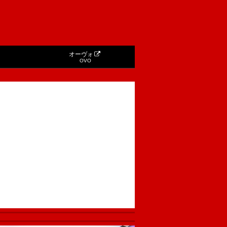
オーヴォ
OVO