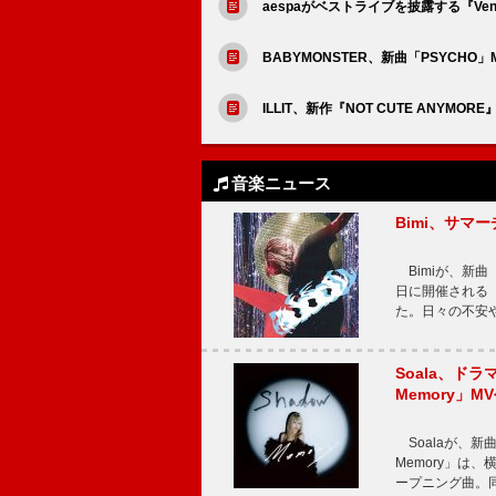
aespaがベストライブを披露する『Venue10
BABYMONSTER、新曲「PSYCHO
ILLIT、新作『NOT CUTE AN
音楽ニュース
Bimi、サマ
Bimiが、新曲「
日に開催される【Bi
た。日々の不安
Soala、ド
Memory」M
Soalaが、新曲
Memory」は
ープニング曲。同