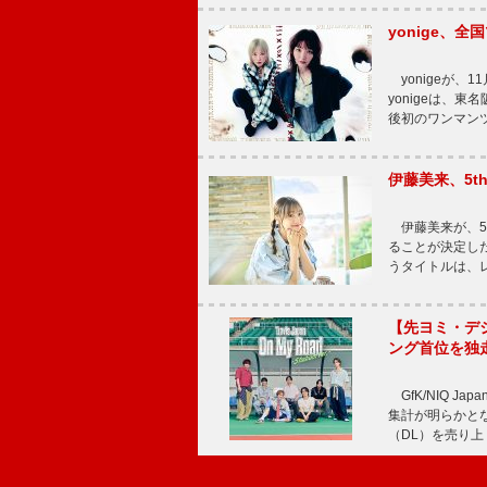
yonige、全国
yonigeが、11
yonigeは、東名
後初のワンマン
伊藤美来、5t
伊藤美来が、5t
ることが決定した
うタイトルは、レ
【先ヨミ・デジタル
ング首位を独
GfK/NIQ J
集計が明らかとなり、T
（DL）を売り上