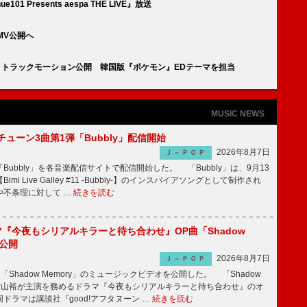
1 Presents aespa THE LIVE』放送
」MV公開へ
YMORE』トラックモーション公開 韓国版『ポケモン』EDテーマを担当
MUSIC NEWS
ーチューン3曲第1弾「Bubbly」配信開始
2026年8月7日
Ｊ－ＰＯＰ
Bubbly」を各音楽配信サイトで配信開始した。 「Bubbly」は、9月13
mi Live Galley #11 -Bubbly-】のインスパイアソングとして制作され
や不条理に対して …
続きを読む
ラマ『今夜もシリアルキラーと待ち合わせ』OP曲「Shadow
V公開
2026年8月7日
Ｊ－ＰＯＰ
「Shadow Memory」のミュージックビデオを公開した。 「Shadow
、横山裕が主演を務めるドラマ『今夜もシリアルキラーと待ち合わせ』のオ
ドラマは講談社『good!アフタヌーン …
続きを読む