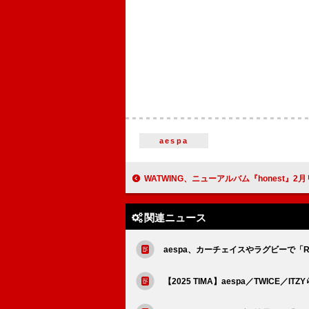
aespa
WATWING、ニューアルバム『honest』2
関連ニュース
aespa、カーチェイスやラグビーで「Ri
【2025 TIMA】aespa／TWIC