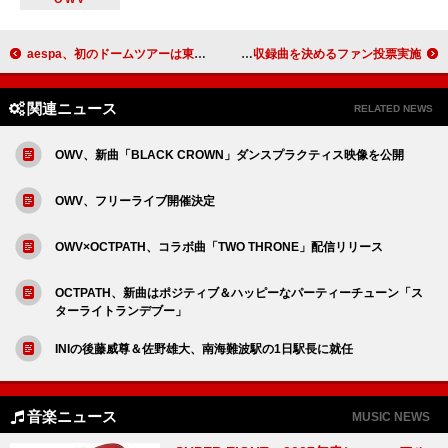
aespa、初のドームツアーは東京ドーム＆京セラドーム大阪で
FANTASTICS初のベストアルバムは2月リリース、収録曲を決めるファン投票実施
関連ニュース
RELATED NEWS
OWV、新曲「BLACK CROWN」ダンスプラクティス映像を公開
OWV、フリーライブ開催決定
OWV×OCTPATH、コラボ曲「TWO THRONE」配信リリース
OCTPATH、新曲はポジティブ＆ハッピーなパーティーチューン「ス
ターライトランデブー」
INIの後藤威尊＆佐野雄大、南海難波駅の1日駅長に就任
音楽ニュース
MUSIC NEWS