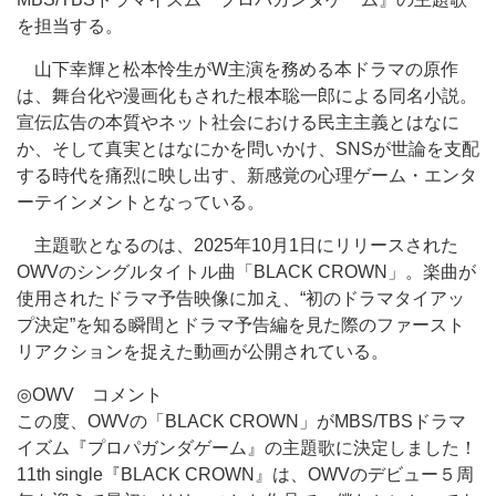
を担当する。
山下幸輝と松本怜生がW主演を務める本ドラマの原作
は、舞台化や漫画化もされた根本聡一郎による同名小説。
宣伝広告の本質やネット社会における民主主義とはなに
か、そして真実とはなにかを問いかけ、SNSが世論を支配
する時代を痛烈に映し出す、新感覚の心理ゲーム・エンタ
ーテインメントとなっている。
主題歌となるのは、2025年10月1日にリリースされた
OWVのシングルタイトル曲「BLACK CROWN」。楽曲が
使用されたドラマ予告映像に加え、“初のドラマタイアッ
プ決定”を知る瞬間とドラマ予告編を見た際のファースト
リアクションを捉えた動画が公開されている。
◎OWV コメント
この度、OWVの「BLACK CROWN」がMBS/TBSドラマ
イズム『プロパガンダゲーム』の主題歌に決定しました！
11th single『BLACK CROWN』は、OWVのデビュー５周