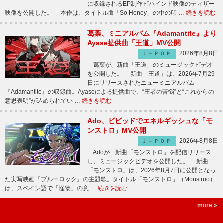
に収録されるEP制作ビハインド映像のティザー
映像を公開した。 本作は、タイトル曲「So Honey」の中の印 …
続きを読む
葛葉、ミニアルバム『Adamantite』より
Ayase提供曲「王道」MV公開
2026年8月8日
Ｊ－ＰＯＰ
葛葉が、新曲「王道」のミュージックビデオ
を公開した。 新曲「王道」は、2026年7月29
日にリリースされたニューミニアルバム
『Adamantite』の収録曲。Ayaseによる提供曲で、“王者の苦悩”と“これからの
意思表明”が込められてい …
続きを読む
Ado、ビビッドでエネルギッシュな「モ
ンストロ」MV公開
2026年8月8日
Ｊ－ＰＯＰ
Adoが、新曲「モンストロ」を配信リリース
し、ミュージックビデオを公開した。 新曲
「モンストロ」は、2026年8月7日に公開となっ
た実写映画『ブルーロック』の主題歌。タイトル「モンストロ」（Monstruo）
は、スペイン語で「怪物」の意 …
続きを読む
more »