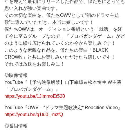
年を迎えて最初にリリースした作品で、僕たちにとっても
思い入れが強い楽曲です。
その大切な楽曲を、僕たちOWVとして“初のドラマ主題
歌”に選んでいただき、本当に嬉しいです！
僕たちOWVは、オーディション番組という「就活」を経
て今に至るグループなので、『プロパガンダゲーム』がど
のように繰り広げられていくのか今から楽しみです！
このような素敵な作品を、僕たちの楽曲「BLACK
CROWN」と共にお楽しみいただけたら嬉しいです！
それでは放送をお楽しみに！
◎映像情報
YouTube『【予告映像解禁】山下幸輝＆松本怜生 W主演
「プロパガンダゲーム」』
https://youtu.be/1JImmoEt520
YouTube『OWV – “ドラマ主題歌決定“ Reacition Video』
https://youtu.be/q1tu0_-mzfQ
◎番組情報