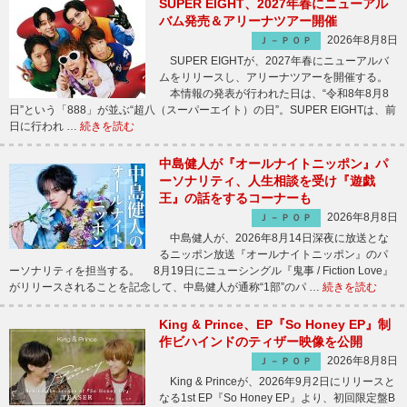
SUPER EIGHT、2027年春にニューアル
バム発売＆アリーナツアー開催
2026年8月8日
Ｊ－ＰＯＰ
SUPER EIGHTが、2027年春にニューアルバ
ムをリリースし、アリーナツアーを開催する。
本情報の発表が行われた日は、“令和8年8月8
日”という「888」が並ぶ“超八（スーパーエイト）の日”。SUPER EIGHTは、前
日に行われ …
続きを読む
中島健人が『オールナイトニッポン』パ
ーソナリティ、人生相談を受け『遊戯
王』の話をするコーナーも
2026年8月8日
Ｊ－ＰＯＰ
中島健人が、2026年8月14日深夜に放送とな
るニッポン放送『オールナイトニッポン』のパ
ーソナリティを担当する。 8月19日にニューシングル『鬼事 / Fiction Love』
がリリースされることを記念して、中島健人が通称“1部”のパ …
続きを読む
King & Prince、EP『So Honey EP』制
作ビハインドのティザー映像を公開
2026年8月8日
Ｊ－ＰＯＰ
King & Princeが、2026年9月2日にリリースと
なる1st EP『So Honey EP』より、初回限定盤B