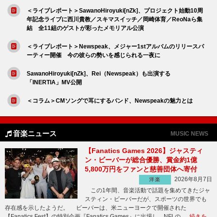
＜ライブレポート＞SawanoHiroyuki[nZk]、プロジェクト始動10周
年記念ライブに西川貴教／スキマスイッチ／岡崎体育／ReoNaら集
結 全11組のゲストが彩ったメモリアル公演
＜ライブレポート＞Newspeak、メジャー1stアルバムのリリースパ
ーティー開催 今の彼らの勢いを感じられる一夜に
SawanoHiroyuki[nZk]、Rei（Newspeak）も出演する
「INERTIA」MV公開
＜コラム＞CMソングで耳にするバンド、Newspeakの魅力とは
音楽ニュース
MUSIC NEWS
【Fanatics Games 2026】ジャスティ
ン・ビーバーが総合優勝、賞金約1億
5,800万円をファンと慈善団体へ寄付
2026年8月7日
洋楽
この1年間、音楽活動で話題を集めてきたジャ
スティン・ビーバーだが、スポーツの世界でも
存在感を示したようだ。 ビーバーは、米ニューヨークで開催された
【Fanatics Fest】の特別企画『Fanatics Games』に出場し、NFLの …
続きを