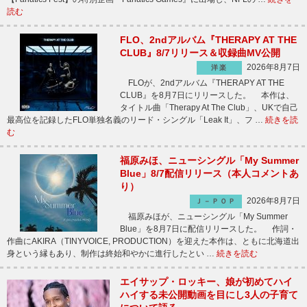
読む
FLO、2ndアルバム『THERAPY AT THE
CLUB』8/7リリース＆収録曲MV公開
2026年8月7日
洋楽
FLOが、2ndアルバム『THERAPY AT THE
CLUB』を8月7日にリリースした。 本作は、
タイトル曲「Therapy At The Club」、UKで自己
最高位を記録したFLO単独名義のリード・シングル「Leak It」、フ …
続きを読
む
福原みほ、ニューシングル「My Summer
Blue」8/7配信リリース（本人コメントあ
り）
2026年8月7日
Ｊ－ＰＯＰ
福原みほが、ニューシングル「My Summer
Blue」を8月7日に配信リリースした。 作詞・
作曲にAKIRA（TINYVOICE, PRODUCTION）を迎えた本作は、ともに北海道出
身という縁もあり、制作は終始和やかに進行したとい …
続きを読む
エイサップ・ロッキー、娘が初めてハイ
ハイする未公開動画を目にし3人の子育て