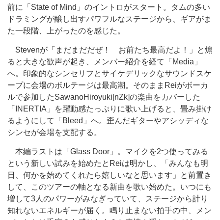
前に「State of Mind」のイントロがスタート。タムの多い
ドラミングが醸し出すパワフルなステージから、ギアがま
た一段階、上がったのを感じた。
Stevenが「まだまだだぜ！ お前たち最高だよ！」と煽
ると大きな歓声が起き、メンバー紹介を経て「Media」
へ。印象的なシンセリフとサイケデリックなサウンドスケ
ープに会場のボルテージは最高潮。そのままReiがボーカ
ルで参加したSawanoHiroyuki[nZk]の楽曲をカバーした
「INERTIA」を躍動感たっぷりに歌い上げると、畳み掛け
るようにして「Bleed」へ。歪んだギターやアシッディな
シンセが会場を支配する。
本編ラストは「Glass Door」。マイクを2つ使ってみる
という新しい試みを始めたとReiは明かし、「みんなも明
日、何かを始めてくれたら嬉しいなと思います」と前置き
して、このツアーの軸となる新曲を歌い始めた。いつにも
増して3人のパワーがみなぎっていて、ステージから計り
知れないエネルギーが届く。鳴り止まない拍手の中、メン