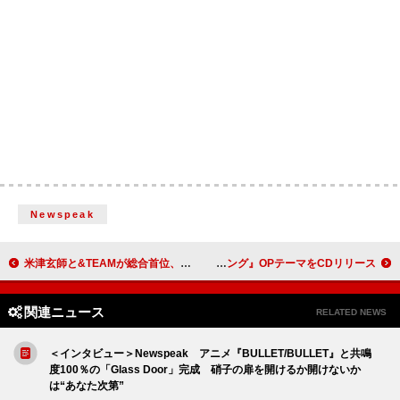
Newspeak
米津玄師と&TEAMが総合首位、総合書籍チャート“Book Hot 100”がローンチ、【MAJ】中間発表：今週の邦楽まとめニュース
Conton Candy、アニメ『終末ツーリング』OPテーマをCDリリース
関連ニュース
RELATED NEWS
＜インタビュー＞Newspeak アニメ『BULLET/BULLET』と共鳴
度100％の「Glass Door」完成 硝子の扉を開けるか開けないか
は“あなた次第”