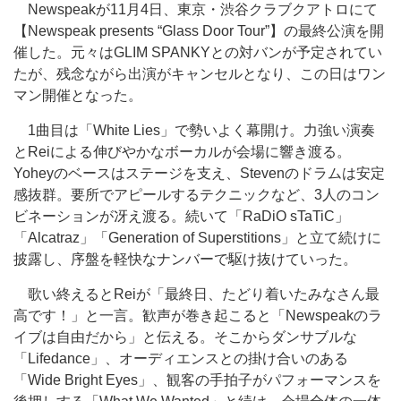
Newspeakが11月4日、東京・渋谷クラブクアトロにて
【Newspeak presents “Glass Door Tour”】の最終公演を開
催した。元々はGLIM SPANKYとの対バンが予定されてい
たが、残念ながら出演がキャンセルとなり、この日はワン
マン開催となった。
1曲目は「White Lies」で勢いよく幕開け。力強い演奏
とReiによる伸びやかなボーカルが会場に響き渡る。
Yoheyのベースはステージを支え、Stevenのドラムは安定
感抜群。要所でアピールするテクニックなど、3人のコン
ビネーションが冴え渡る。続いて「RaDiO sTaTiC」
「Alcatraz」「Generation of Superstitions」と立て続けに
披露し、序盤を軽快なナンバーで駆け抜けていった。
歌い終えるとReiが「最終日、たどり着いたみなさん最
高です！」と一言。歓声が巻き起こると「Newspeakのラ
イブは自由だから」と伝える。そこからダンサブルな
「Lifedance」、オーディエンスとの掛け合いのある
「Wide Bright Eyes」、観客の手拍子がパフォーマンスを