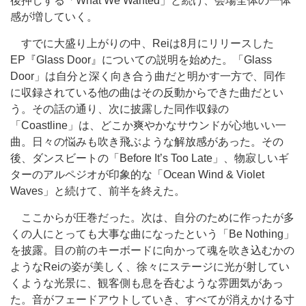
後押しする「What We Wanted」と続け、会場全体の一体
感が増していく。
すでに大盛り上がりの中、Reiは8月にリリースした
EP『Glass Door』についての説明を始めた。「Glass
Door」は自分と深く向き合う曲だと明かす一方で、同作
に収録されている他の曲はその反動からできた曲だとい
う。その話の通り、次に披露した同作収録の
「Coastline」は、どこか爽やかなサウンドが心地いい一
曲。日々の悩みも吹き飛ぶような解放感があった。その
後、ダンスビートの「Before It’s Too Late」、物寂しいギ
ターのアルペジオが印象的な「Ocean Wind & Violet
Waves」と続けて、前半を終えた。
ここからが圧巻だった。次は、自分のために作ったが多
くの人にとっても大事な曲になったという「Be Nothing」
を披露。目の前のキーボードに向かって魂を吹き込むかの
ようなReiの姿が美しく、徐々にステージに光が射してい
くような光景に、観客側も息を呑むような雰囲気があっ
た。音がフェードアウトしていき、すべてが消えかける寸