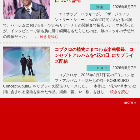
について語る
2026年8月7日
洋楽
エイサップ・ロッキーが、『ザ・ジェイソ
ン・リー・ショー』への約2時間にわたる出演
で、ハーレムにおけるルーツからリアーナとの関係まで幅広いテーマを語った
が、インタビューで最も胸に響く瞬間をもたらしたのは、娘のロッキの予想外
の映像だった。 …
続きを読む
コブクロの植物にまつわる楽曲収録、コ
ンセプトアルバムを“花の日”にサプライ
ズ配信
2026年8月7日
Ｊ－ＰＯＰ
コブクロが、2026年8月7日“花の日”にコンセ
プトアルバム『―花たちの詩―KOBUKURO
Concept Album』をサプライズ配信リリースした。 本作は、“花”や“草木”が歌
詞に含まれる楽曲を集めた作品。楽曲「蕾」や「桜」をはじ …
続きを読む
more »