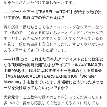
葉をたくさんいただけて嬉しかったです。
――ドームツアー【”BABEL no TOH”】が始まったばか
りですが、現時点での手ごたえは？
若井滉斗：僕たちとしてもチャレンジングなツアーになっ
ているので、（始まる前は）ちょっとドキドキだったんで
すけども、皆さんがものすごく楽しんでくださっている姿
を見て、僕たち自身も安心しましたし、すごくやりがいの
あるツアーをできていると思います。
――11月には、これまた日本人アーティストとしては初と
なる“映画2作同時公開”およびライブフィルムの“IMAX(R)
上映”があり、12月には10周年イヤーを締めくくる展覧会
【MGA MAGICAL 10 YEARS EXHIBITION『Wonder
Museum』】も控えています。来場者にどういったメッセ
ージを受け取ってもらいたいですか？
大森元貴：ここ数年で我々のことを知ってくださった方も
多いので、昔から応援してくださってる方々に対しても、