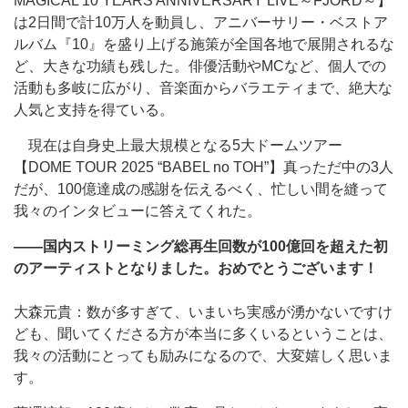
MAGICAL 10 YEARS ANNIVERSARY LIVE～FJORD～】
は2日間で計10万人を動員し、アニバーサリー・ベストア
ルバム『10』を盛り上げる施策が全国各地で展開されるな
ど、大きな功績も残した。俳優活動やMCなど、個人での
活動も多岐に広がり、音楽面からバラエティまで、絶大な
人気と支持を得ている。
現在は自身史上最大規模となる5大ドームツアー
【DOME TOUR 2025 “BABEL no TOH”】真っただ中の3人
だが、100億達成の感謝を伝えるべく、忙しい間を縫って
我々のインタビューに答えてくれた。
――国内ストリーミング総再生回数が100億回を超えた初
のアーティストとなりました。おめでとうございます！
大森元貴：数が多すぎて、いまいち実感が湧かないですけ
ども、聞いてくださる方が本当に多くいるということは、
我々の活動にとっても励みになるので、大変嬉しく思いま
す。