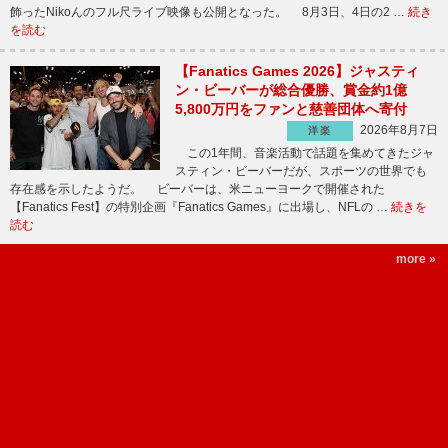
飾ったNikoんのフル尺ライブ映像も公開となった。 8月3日、4日の2 …
続き
を読む
【Fanatics Games 2026】ジャスティ
ン・ビーバーが総合優勝、賞金約1億
5,800万円をファンと慈善団体へ寄付
2026年8月7日
洋楽
この1年間、音楽活動で話題を集めてきたジャ
スティン・ビーバーだが、スポーツの世界でも
存在感を示したようだ。 ビーバーは、米ニューヨークで開催された
【Fanatics Fest】の特別企画『Fanatics Games』に出場し、NFLの …
続きを
読む
more »