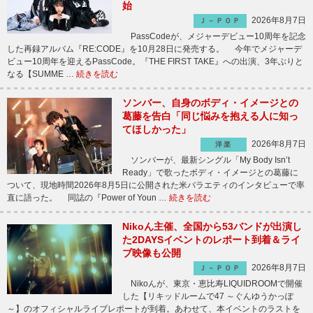
始
2026年8月7日
Ｊ－ＰＯＰ
PassCodeが、メジャーデビュー10周年を記念
した再録アルバム『RE:CODE』を10月28日に発売する。 今年でメジャーデ
ビュー10周年を迎えるPassCode。『THE FIRST TAKE』への出演、3年ぶりと
なる【SUMME …
続きを読む
ソンバー、自身のボディ・イメージとの
葛藤を告白「同じ悩みを抱える人に知っ
てほしかった」
2026年8月7日
洋楽
ソンバーが、最新シングル「My Body Isn’t
Ready」で歌ったボディ・イメージとの葛藤に
ついて、現地時間2026年8月5日に公開された米バラエティのインタビューで率
直に語った。 同誌の『Power of Youn …
続きを読む
Nikoん主催、全国から53バンドが出演し
た2DAYSイベントのレポート到着＆ライ
ブ映像も公開
2026年8月7日
Ｊ－ＰＯＰ
Nikoんが、東京・恵比寿LIQUIDROOMで開催
した【リキッドルームで47 ～ぐんゆうかっぽ
～】のオフィシャルライブレポートが到着。あわせて、本イベントのラストを