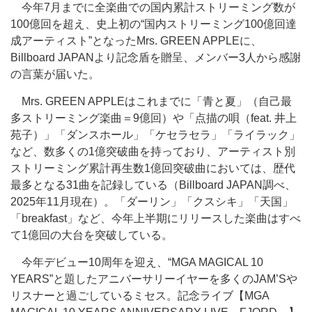
今年7月までに全楽曲での国内累計ストリーミング数が
100億回を超え、史上初の“国内ストリーミング100億回達
成アーティスト”となったMrs. GREEN APPLEに、
Billboard JAPANより記念盾を贈呈、メンバー3人から感謝
の言葉が届いた。
Mrs. GREEN APPLEはこれまでに「青と夏」（自己最
多ストリーミング楽曲＝9億回）や「点描の唄（feat. 井上
苑子）」「ダンスホール」「ケセラセラ」「ライラック」
など、数多くの1億突破曲を持っており、アーティスト別
ストリーミング累計再生数1億回突破曲においては、歴代
最多となる31曲を記録している（Billboard JAPAN調べ、
2025年11月現在）。「ダーリン」「クスシキ」「天国」
「breakfast」など、今年上半期にリリースした楽曲はすべ
て1億回の大台を突破している。
今年デビュー10周年を迎え、“MGA MAGICAL 10
YEARS”と題したアニバーサリーイヤーを多くのJAM’Sや
リスナーと過ごしているミセス。記念ライブ【MGA