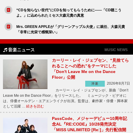
“CDを知らない世代”にCDを知ってもらうために――「CD聴こう
よ。」に込められたミセス大森元貴の真意
Mrs. GREEN APPLEが「グリーンアップル大使」に就任、大森元貴
「非常に光栄で感慨深い」
音楽ニュース
MUSIC NEWS
カーリー・レイ・ジェプセン、“見捨てら
れることへの恐れ”をテーマにした
「Don't Leave Me on the Dance
Floor」公開
2026年8月7日
洋楽
カーリー・レイ・ジェプセンが、新曲「Don’t
Leave Me on the Dance Floor」をリリースした。 ミュージック・ビデオに
は、俳優オールデン・エアエンライクが出演。監督は、劇作家・俳優・脚本家
として活躍 …
続きを読む
PassCode、メジャーデビュー10周年記
念AL『RE:CODE』10/28発売決定
「MISS UNLIMITED [Re:]」先行配信開