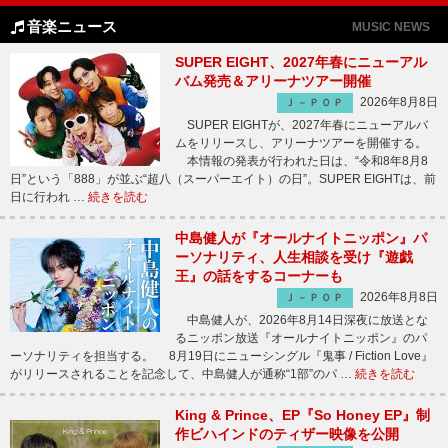
音楽ニュース
MUSIC NEWS
SUPER EIGHT、2027年春にニューアル
バム発売＆アリーナツアー開催
2026年8月8日
Ｊ－ＰＯＰ
SUPER EIGHTが、2027年春にニューアルバ
ムをリリースし、アリーナツアーを開催する。
本情報の発表が行われた日は、“令和8年8月8
日”という「888」が並ぶ“超八（スーパーエイト）の日”。SUPER EIGHTは、前
日に行われ …
続きを読む
中島健人が『オールナイトニッポン』パ
ーソナリティ、人生相談を受け『遊戯
王』の話をするコーナーも
2026年8月8日
Ｊ－ＰＯＰ
中島健人が、2026年8月14日深夜に放送とな
るニッポン放送『オールナイトニッポン』のパ
ーソナリティを担当する。 8月19日にニューシングル『鬼事 / Fiction Love』
がリリースされることを記念して、中島健人が通称“1部”のパ …
続きを読む
King & Prince、EP『So Honey EP』制
作ビハインドのティザー映像を公開