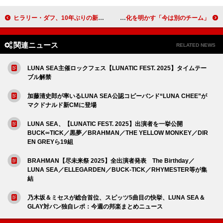
ヒラリー・ダフ、10年ぶりの新曲「Mature」MV公開「現在と若い頃の私の会話」
アリアナ・グランデ、音楽活動への向き合い方の変化を明かす「今は別のチーム」
関連ニュース
RELATED NEWS
LUNA SEA主催ロックフェス【LUNATIC FEST. 2025】タイムテー
ブル解禁
加藤清史郎が率いるLUNA SEA公認コピーバンド“LUNA CHEE”が
マクドナルド新CMに登場
LUNA SEA、【LUNATIC FEST. 2025】出演者を一挙公開
BUCK∞TICK／黒夢／BRAHMAN／THE YELLOW MONKEY／DIR
EN GREYら19組
BRAHMAN【尽未来祭 2025】全出演者発表 The Birthday／
LUNA SEA／ELLEGARDEN／BUCK-TICK／RHYMESTER等が集
結
乃木坂＆ミセスが総合首位、スピッツ5曲目の快挙、LUNA SEA＆
GLAY対バン独自レポ：今週の邦楽まとめニュース