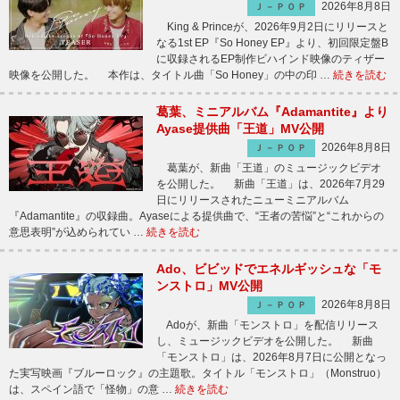
2026年8月8日
Ｊ－ＰＯＰ
King & Princeが、2026年9月2日にリリースと
なる1st EP『So Honey EP』より、初回限定盤B
に収録されるEP制作ビハインド映像のティザー
映像を公開した。 本作は、タイトル曲「So Honey」の中の印 …
続きを読む
葛葉、ミニアルバム『Adamantite』より
Ayase提供曲「王道」MV公開
2026年8月8日
Ｊ－ＰＯＰ
葛葉が、新曲「王道」のミュージックビデオ
を公開した。 新曲「王道」は、2026年7月29
日にリリースされたニューミニアルバム
『Adamantite』の収録曲。Ayaseによる提供曲で、“王者の苦悩”と“これからの
意思表明”が込められてい …
続きを読む
Ado、ビビッドでエネルギッシュな「モ
ンストロ」MV公開
2026年8月8日
Ｊ－ＰＯＰ
Adoが、新曲「モンストロ」を配信リリース
し、ミュージックビデオを公開した。 新曲
「モンストロ」は、2026年8月7日に公開となっ
た実写映画『ブルーロック』の主題歌。タイトル「モンストロ」（Monstruo）
は、スペイン語で「怪物」の意 …
続きを読む