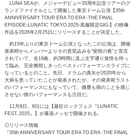
LUNA SEAが、メジャーデビュー35周年記念ツアーのグ
ランドファイナルとして開催した東京ドーム公演【35th
ANNIVERSARY TOUR ERA TO ERA -THE FINAL
EPISODE-LUNATIC TOKYO 2025-黒服限定GIG-】の映像
作品を2026年2月25日にリリースすることが決定した。
約15年ぶりの東京ドーム公演となったこの公演は、開催
発表時からメンバーよりその意気込みを“覚悟の夜”と宣言
されていて、全19曲、約3時間に及ぶ文字通り覚悟を持っ
て臨み、完全燃焼しきったベストパフォーマンスライブに
なっているとのこと。先日、ドラムの真矢が2020年から
大病を患っていたことが発表されたが、その発表前ラスト
のパフォーマンスにもなっていて、微塵も病のことを感じ
させない彼のパフォーマンスも注目だ。
11月8日、9日には【最狂ロックフェス『LUNATIC
FEST. 2025』】が幕張メッセで開催される。
◎リリース情報
『35th ANNIVERSARY TOUR ERA TO ERA -THE FINAL