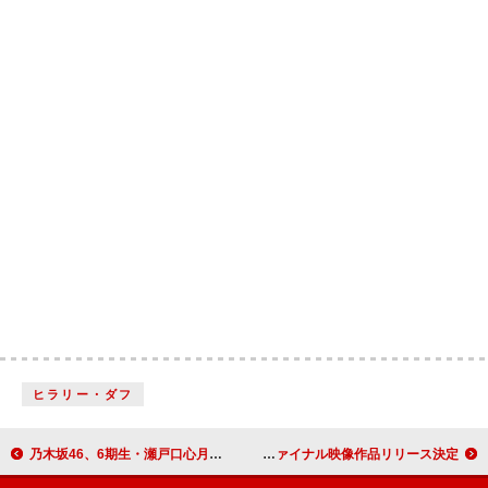
ヒラリー・ダフ
乃木坂46、6期生・瀬戸口心月＆矢田萌華がWセンター「ビリヤニ」MV公開 7年ぶりニューAL発売も決定
LUNA SEA、35周年ツアーグランドファイナル映像作品リリース決定