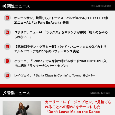
関連ニュース
RELATED NEWS
オレールサン、幾田りら／トーマス・バンガルテル／FIFTY FIFTY参
加ニューAL『La Fuite En Avant』発売
ロザリア、ニューAL『ラックス』をマドンナが称賛「聴くのをやめ
られない！」
【第26回ラテン・グラミー賞】バッド・バニー／カロルG／カトリ
エル＆パコ・アモロソらのパフォーマンス決定
ケラーニ、「Folded」で自身初の米ビルボード“Hot 100”TOP10入
りに感謝「ラッキーナンバー・セブン」
レイヴェイ、「Santa Claus is Comin' to Town」をカバー
音楽ニュース
MUSIC NEWS
カーリー・レイ・ジェプセン、“見捨てら
れることへの恐れ”をテーマにした
「Don't Leave Me on the Dance