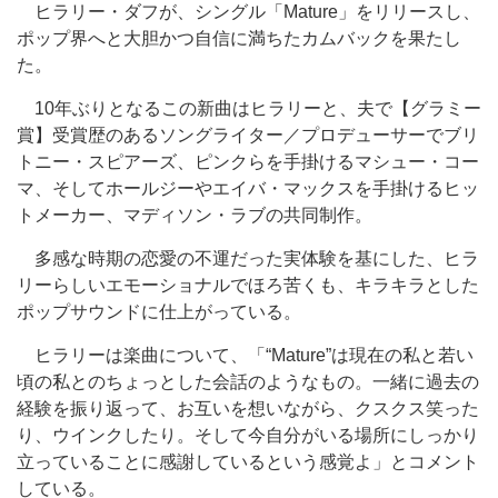
ヒラリー・ダフが、シングル「Mature」をリリースし、
ポップ界へと大胆かつ自信に満ちたカムバックを果たし
た。
10年ぶりとなるこの新曲はヒラリーと、夫で【グラミー
賞】受賞歴のあるソングライター／プロデューサーでブリ
トニー・スピアーズ、ピンクらを手掛けるマシュー・コー
マ、そしてホールジーやエイバ・マックスを手掛けるヒッ
トメーカー、マディソン・ラブの共同制作。
多感な時期の恋愛の不運だった実体験を基にした、ヒラ
リーらしいエモーショナルでほろ苦くも、キラキラとした
ポップサウンドに仕上がっている。
ヒラリーは楽曲について、「“Mature”は現在の私と若い
頃の私とのちょっとした会話のようなもの。一緒に過去の
経験を振り返って、お互いを想いながら、クスクス笑った
り、ウインクしたり。そして今自分がいる場所にしっかり
立っていることに感謝しているという感覚よ」とコメント
している。