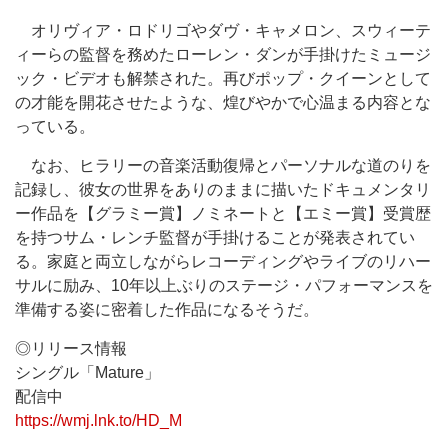
オリヴィア・ロドリゴやダヴ・キャメロン、スウィーテ
ィーらの監督を務めたローレン・ダンが手掛けたミュージ
ック・ビデオも解禁された。再びポップ・クイーンとして
の才能を開花させたような、煌びやかで心温まる内容とな
っている。
なお、ヒラリーの音楽活動復帰とパーソナルな道のりを
記録し、彼女の世界をありのままに描いたドキュメンタリ
ー作品を【グラミー賞】ノミネートと【エミー賞】受賞歴
を持つサム・レンチ監督が手掛けることが発表されてい
る。家庭と両立しながらレコーディングやライブのリハー
サルに励み、10年以上ぶりのステージ・パフォーマンスを
準備する姿に密着した作品になるそうだ。
◎リリース情報
シングル「Mature」
配信中
https://wmj.lnk.to/HD_M