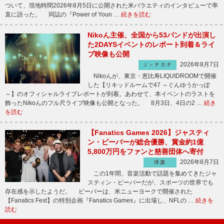
ついて、現地時間2026年8月5日に公開された米バラエティのインタビューで率
直に語った。 同誌の『Power of Youn …
続きを読む
Nikoん主催、全国から53バンドが出演し
た2DAYSイベントのレポート到着＆ライ
ブ映像も公開
2026年8月7日
Ｊ－ＰＯＰ
Nikoんが、東京・恵比寿LIQUIDROOMで開催
した【リキッドルームで47 ～ぐんゆうかっぽ
～】のオフィシャルライブレポートが到着。あわせて、本イベントのラストを
飾ったNikoんのフル尺ライブ映像も公開となった。 8月3日、4日の2 …
続き
を読む
【Fanatics Games 2026】ジャスティ
ン・ビーバーが総合優勝、賞金約1億
5,800万円をファンと慈善団体へ寄付
2026年8月7日
洋楽
この1年間、音楽活動で話題を集めてきたジャ
スティン・ビーバーだが、スポーツの世界でも
存在感を示したようだ。 ビーバーは、米ニューヨークで開催された
【Fanatics Fest】の特別企画『Fanatics Games』に出場し、NFLの …
続きを
読む