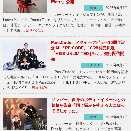
Floor」公開
2026年8月7日
洋楽
カーリー・レイ・ジェプセンが、新曲「Don’t
Leave Me on the Dance Floor」をリリースした。 ミュージック・ビデオに
は、俳優オールデン・エアエンライクが出演。監督は、劇作家・俳優・脚本家
として活躍 …
続きを読む
PassCode、メジャーデビュー10周年記
念AL『RE:CODE』10/28発売決定
「MISS UNLIMITED [Re:]」先行配信開
始
2026年8月7日
Ｊ－ＰＯＰ
PassCodeが、メジャーデビュー10周年を記念
した再録アルバム『RE:CODE』を10月28日に発売する。 今年でメジャーデ
ビュー10周年を迎えるPassCode。『THE FIRST TAKE』への出演、3年ぶりと
なる【SUMME …
続きを読む
ソンバー、自身のボディ・イメージとの
葛藤を告白「同じ悩みを抱える人に知っ
てほしかった」
2026年8月7日
洋楽
ソンバーが、最新シングル「My Body Isn’t
Ready」で歌ったボディ・イメージとの葛藤に