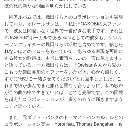
彼の旅の新たな側面を明らかにしている。
同アルバムでは、幾田りらとのコラボレーションも実現
しており、オレールサンは、「私はYOASOBIの大ファン
で、彼女は間違いなく世界で一番好きな歌手です。それは
YOASOBIのボーカルであるikuraとしての彼女も、シンガ
ーソングライターの幾田りらの活動も含めてです。信じら
れないほどのフローをもっていて、あらゆる表現を可能に
する彼女の歌声は、本当に素晴らしいの一言に尽きます」
と語っている。一方幾田りらは、「Orelsanさんから愛の
こもった楽曲参加のオファーをいただき、心から嬉しく、
すぐに“ぜひご一緒させてください”とお返事しました。こ
れまで彼が歩んできた旅路と重なり合うように、私の歌声
がこの曲の中で生きていれば、とても光栄です。この国境
を越えたコラボレーションが、多くの方々に届きますよう
に」と語っている。
また、元ダフト・パンクのトーマス・バンガルテルとの
コラボレーション楽曲「Yoroï feat. Thomas Bangalter」も