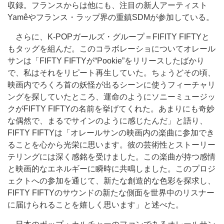
収録。フランスからは他にも、注目の新人アーティスト
Yamêやフランス・ラップ界の重鎮SDMが参加している。
さらに、K-POPガールズ・グループ＝FIFITY FIFTYと
もタッグを組んだ。このコラボレーショについてオレール
サンは「FIFTY FIFTYが“Pookie”をリリースしたばかり
で、私はそれをリピート再生していた。ちょうどその頃、
映画内でろくろ首の妖怪が出るシーンに使うフィーチャリ
ングを探していたところ、運命のようにソニーミュージッ
クがFIFTY FIFTYの名前を挙げてくれた。あまりにも奇妙
な偶然で、まるでサインのように感じたんだ」と語り、
FIFTY FIFTYは「オレールサンの映画内の楽曲に参加でき
ることを心から光栄に思います。彼の芸術性とストーリー
テリングには深く感銘を受けました。この楽曲が持つ感情
と映画的なエネルギーに瞬時に共鳴しました。このプロジ
ェクトへの参加を通じて、新たな創造的な色彩を探求し、
FIFTY FIFTYのサウンドの新たな側面を世界中のリスナー
に届けられることを嬉しく思います」と述べた。