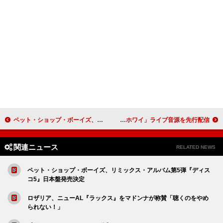
ペット・ショップ・ボーイズ、リミックス・アルバム第5弾『ディスコ5』日本盤発売決定
ザ・スマッシング・パンプキンズ、『メロンコリーそして終りのない悲しみ』30周年記念盤から「ヒア・イズ・ノー・ホワイ」ライブ音源を先行配信
関連ニュース
RELATED NEWS
ペット・ショップ・ボーイズ、リミックス・アルバム第5弾『ディス
コ5』日本盤発売決定
ロザリア、ニューAL『ラックス』をマドンナが称賛「聴くのをやめ
られない！」