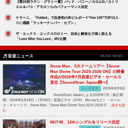
【第26回ラテン・グラミー賞】バッド・バニー／カロルG／カトリ
エル＆パコ・アモロソらのパフォーマンス決定
ケラーニ、「Folded」で自身初の米ビルボード“Hot 100”TOP10入
りに感謝「ラッキーナンバー・セブン」
ザ・エックス・エックスのロミー、自由と解放を力強く訴える
「Love Who You Love」MV公開
音楽ニュース
MUSIC NEWS
Snow Man、5大ドームツアー【Snow
Man Dome Tour 2025-2026 ON】の映像
作品が2026年7月音楽ビデオ・セールス
首位【SoundScan Japan調べ】
2026年8月8日
Ｊ－ＰＯＰ
SoundScan Japanによる2026年7月（集計期
間：2026年6月29日～7月26日）音楽ビデオ（DVD、Blu-rayなど）・セール
ス・チャートで、Snow Man『Snow Man Dome Tour 2025-2026 O …
続きを読
む
NGT48、12thシングルをリリース決定