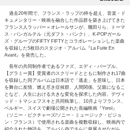
過去20年間で、フランス・ラップの枠を超え、音楽・ド
キュメンタリー・映画を融合した作品群を築き上げてきた
フランス人ラッパー＝オレールサンが、幾田りら、トーマ
ス・バンガルテル（元ダフト・パンク）、K-POPガール
ズ・グループのFIFTY FIFTYとコラボレーションした楽曲
を収録した5枚目のスタジオ・アルバム『La Fuite En
Avant』を発売した。
長年の共同制作者であるファズ、エディ・パープル、
【グラミー賞】受賞者のスクリードとともに制作され17曲
を収録した同アルバムは日本語で「逃走」を意味し、日本
を舞台に友情、燃え尽き症候群、人間関係、父親になるこ
となど、人生における大きな変化を探求した内容。デヴィ
ッド・トマシェフスキと共同執筆し、10月よりフランス、
ベルギー、スイスで劇場公開された長編映画『Yoroï』
（ソニー・ピクチャーズ/ソニー・ミュージック・ビジョ
ン・フランス）で使用される楽曲を複数収録し、映画内で
紹介された物語を、アルバム内でさらに発展させながら、