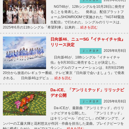
2026年8月8日
Ｊ－ＰＯＰ
NGT48が、12thシングルを10月28日に発売す
ることを発表した。 発表は、配信プラットフ
ォームSHOWROOMで実施された『NGT48緊急
生配信』で行われた。シングルのリリースは、
2025年6月の11thシングル「希望列車」以来約 …
続きを読む
日向坂46、ニューSG『イチャイチャ虫』
リリース決定
2026年8月8日
Ｊ－ＰＯＰ
日向坂46が、18thシングル『イチャイチャ
虫』を9月30日に発売することが決定した。
今シングルのフォーメーションは、8月9日25時
20分から放送のレギュラー番組、テレビ東京『日向坂で会いましょう』で発表
される。 日向坂46はデビュ …
続きを読む
Da-iCE、「アンリミテッド」リリックビ
デオ公開
2026年8月8日
Ｊ－ＰＯＰ
Da-iCEが、最新曲「アンリミテッド」のリリ
ックビデオを公開した。 「アンリミテッド」
はキリンビール「のどごし」のCMソングで、メ
ンバーの工藤大輝と花村想太が作詞・作曲を担当した楽曲。ブレイクビーツを
軸に構成しながら、サビではフルバン …
続きを読む