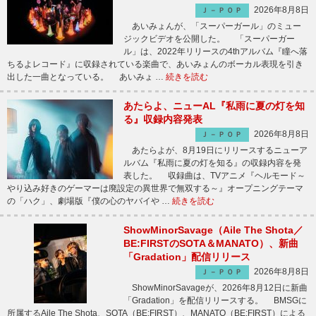
2026年8月8日
Ｊ－ＰＯＰ
あいみょんが、「スーパーガール」のミュー
ジックビデオを公開した。 「スーパーガー
ル」は、2022年リリースの4thアルバム『瞳へ落
ちるよレコード』に収録されている楽曲で、あいみょんのボーカル表現を引き
出した一曲となっている。 あいみょ …
続きを読む
あたらよ、ニューAL『私雨に夏の灯を知
る』収録内容発表
2026年8月8日
Ｊ－ＰＯＰ
あたらよが、8月19日にリリースするニューア
ルバム『私雨に夏の灯を知る』の収録内容を発
表した。 収録曲は、TVアニメ『ヘルモード～
やり込み好きのゲーマーは廃設定の異世界で無双する～』オープニングテーマ
の「ハク」、劇場版『僕の心のヤバイや …
続きを読む
ShowMinorSavage（Aile The Shota／
BE:FIRSTのSOTA＆MANATO）、新曲
「Gradation」配信リリース
2026年8月8日
Ｊ－ＰＯＰ
ShowMinorSavageが、2026年8月12日に新曲
「Gradation」を配信リリースする。 BMSGに
所属するAile The Shota、SOTA（BE:FIRST）、MANATO（BE:FIRST）による