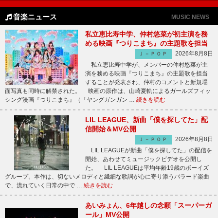
音楽ニュース
MUSIC NEWS
私立恵比寿中学、仲村悠菜が初主演を務
める映画『つりこまち』の主題歌を担当
2026年8月8日
Ｊ－ＰＯＰ
私立恵比寿中学が、メンバーの仲村悠菜が主
演を務める映画『つりこまち』の主題歌を担当
することが発表され、仲村のコメントと新規場
面写真も同時に解禁された。 映画の原作は、山崎夏軌によるガールズフィッ
シング漫画『つりこまち』（「ヤングガンガン …
続きを読む
LIL LEAGUE、新曲「僕を探してた」配
信開始＆MV公開
2026年8月8日
Ｊ－ＰＯＰ
LIL LEAGUEが新曲「僕を探してた」の配信を
開始、あわせてミュージックビデオを公開し
た。 LIL LEAGUEは平均年齢19歳のボーイズ
グループ。本作は、切ないメロディと繊細な歌詞が心に寄り添うバラード楽曲
で、流れていく日常の中で …
続きを読む
あいみょん、6年越しの念願「スーパーガ
ール」MV公開