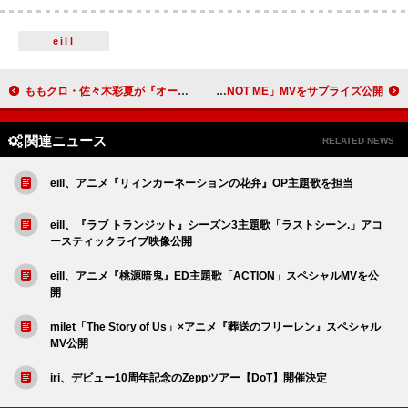
eill
ももクロ・佐々木彩夏が『オールナイトニッポンX』パーソナリティ、“恋愛”テーマでリスナーと大激論へ
ILLIT、“パパラッチ風”「NOT ME」MVをサプライズ公開
関連ニュース
RELATED NEWS
eill、アニメ『リィンカーネーションの花弁』OP主題歌を担当
eill、『ラブ トランジット』シーズン3主題歌「ラストシーン.」アコ
ースティックライブ映像公開
eill、アニメ『桃源暗鬼』ED主題歌「ACTION」スペシャルMVを公
開
milet「The Story of Us」×アニメ『葬送のフリーレン』スペシャル
MV公開
iri、デビュー10周年記念のZeppツアー【DoT】開催決定