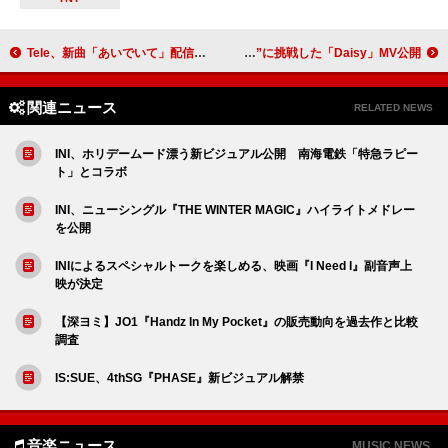
Tele、新曲「あいでいて」配信リリース
Lienel、白タキシードで正統派な“カッコよさ”に挑戦した「Daisy」MV公開
関連ニュース
RELATED NEWS
INI、ホリデームード漂う新ビジュアル公開 南海電鉄「特急ラピー
ト」とコラボ
INI、ニューシングル『THE WINTER MAGIC』ハイライトメドレー
を公開
INIによるスペシャルトークを楽しめる、映画『I Need I』副音声上
映が決定
【深ヨミ】JO1『Handz In My Pocket』の販売動向を過去作と比較
調査
IS:SUE、4thSG『PHASE』新ビジュアル解禁
音楽ニュース
MUSIC NEWS