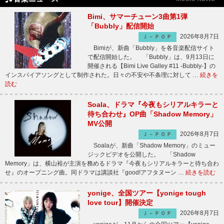
Bimi、サマーチューン3曲第1弾
「Bubbly」配信開始
2026年8月7日
Ｊ－ＰＯＰ
Bimiが、新曲「Bubbly」を各音楽配信サイト
で配信開始した。 「Bubbly」は、9月13日に
開催される【Bimi Live Galley #11 -Bubbly-】の
インスパイアソングとして制作された。日々の不安や不条理に対して …
続きを
読む
Soala、ドラマ『今夜もシリアルキラーと
待ち合わせ』OP曲「Shadow Memory」
MV公開
2026年8月7日
Ｊ－ＰＯＰ
Soalaが、新曲「Shadow Memory」のミュー
ジックビデオを公開した。 「Shadow
Memory」は、横山裕が主演を務めるドラマ『今夜もシリアルキラーと待ち合わ
せ』のオープニング曲。同ドラマは講談社『good!アフタヌーン …
続きを読む
yonige、全国ツアー【yonige tough
love tour】開催決定
2026年8月7日
Ｊ－ＰＯＰ