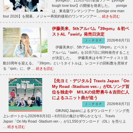
yonigeが、11月からの全国ツアー【yonige
tough love tour】の開催を発表した。 yonige
は、東名阪ワンマンツアー【yonige one man
tour 2026】を開幕。メジャー再契約後初のワンマンツアー …
続きを読む
伊藤美来、5thアルバム『39rpm』＆初ベ
ストAL『swirl』発売日決定
2026年8月7日
Ｊ－ＰＯＰ
伊藤美来が、5thアルバム『39rpm』とベスト
アルバム『swirl』を10月7日に同時発売すること
が決定した。 伊藤美来は今年アーティスト活
動10周年を迎える。『39rpm』というタイトルは、レコードの回転数を意味す
る「rpm」に、伊 …
続きを読む
【先ヨミ・デジタル】Travis Japan「On
My Road -Stadium ver.-」がDLソング首
位を独走中 M!LKの佐野勇斗＆吉田仁人
によるユニット曲が追う
2026年8月7日
Ｊ－ＰＯＰ
GfK/NIQ Japanによるダウンロード・ソング売
上レポートから2026年8月3日～8月5日の集計が明らかとなり、Travis
Japan「On My Road -Stadium ver.-」が11,550ダウンロード（DL）を売り上
…
続きを読む