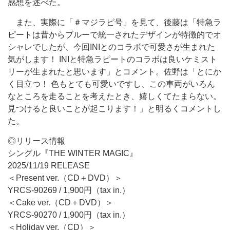
感想を述べた。
また、実際に「＃マジラピ号」を見て、後藤は「特急ラ
ピートは昔からブルーで統一されたデザインが特徴的でオ
シャレでしたが、今回INIとのコラボで可愛さが生まれた
気がします！ INIと特急ラピートのコラボは良いケミスト
リーが生まれたと思います」とコメント。佐野は「とにか
く目立つ！ 色もとても可愛いですし、この車両がいろん
なところを走ることを考えたとき、嬉しくてたまらない。
見つけると良いことが起こります！」と明るくコメントし
た。
◎リリース情報
シングル『THE WINTER MAGIC』
2025/11/19 RELEASE
＜Present ver.（CD＋DVD）＞
YRCS-90269 / 1,900円（tax in.）
＜Cake ver.（CD＋DVD）＞
YRCS-90270 / 1,900円（tax in.）
＜Holiday ver.（CD）＞