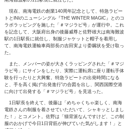
現在、南海電鉄の創業140周年記念として、特急ラピー
トとINIのニューシングル『THE WINTER MAGIC』とのコ
ラボラッピングを施した「＃マジラピ号」が運行中。これ
を記念して、大阪府出身の後藤威尊と佐野雄大は南海難波
駅の1日駅長に就任し、制服ジャケットと帽子を着用し
て、南海電鉄運輸車両部長の吉田実より委嘱状を受け取っ
た。
また、メンバーの姿が大きくラッピングされた「＃マジ
ラピ号」にサインをしたり、実際に運転席に座り運転手体
験を行ったりと大興奮。特急ラピートの出発時間になる
と、手を高く掲げ“出発進行”の合図を出し、関西国際空港
に向けて出発する「＃マジラピ号」を見送った。
1日駅長を終えて、後藤は「めちゃくちゃ楽しく、南海
電鉄さんの制服を着させていただいて、シャキッとしまし
た！」とコメント。佐野は「猫背派なんですけど、この制
服のおかげで今日1日背筋が伸びていた気がします！」と