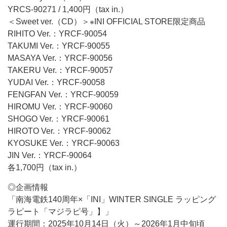
YRCS-90271 / 1,400円（tax in.）
＜Sweet ver.（CD）＞※INI OFFICIAL STORE限定商品
RIHITO Ver.：YRCF-90054
TAKUMI Ver.：YRCF-90055
MASAYA Ver.：YRCF-90056
TAKERU Ver.：YRCF-90057
YUDAI Ver.：YRCF-90058
FENGFAN Ver.：YRCF-90059
HIROMU Ver.：YRCF-90060
SHOGO Ver.：YRCF-90061
HIROTO Ver.：YRCF-90062
KYOSUKE Ver.：YRCF-90063
JIN Ver.：YRCF-90064
各1,700円（tax in.）
◎企画情報
「南海電鉄140周年×「INI」WINTER SINGLE ラッピング
ラピート「マジラピ号」】」
運行期間：2025年10月14日（火）～2026年1月中旬頃