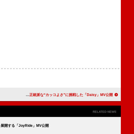
Lienel、白タキシードで正統派な“カッコよさ”に挑戦した「Daisy」MV公開
RELATED NEWS
展開する「JoyRide」MV公開