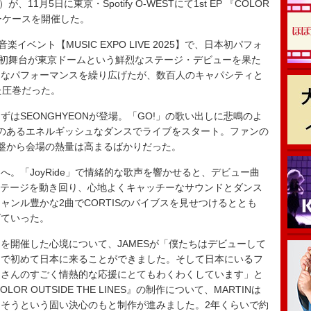
11月5日に東京・Spotify O-WESTにて1st EP 『COLOR
ショーケースを開催した。
ベント【MUSIC EXPO LIVE 2025】で、日本初パフォ
での初舞台が東京ドームという鮮烈なステージ・デビューを果た
クなパフォーマンスを繰り広げたが、数百人のキャパシティと
はまた圧巻だった。
SEONGHYEONが登場。「GO!」の歌い出しに悲鳴のよ
のあるエネルギッシュなダンスでライブをスタート。ファンの
て序盤から会場の熱量は高まるばかりだった。
。「JoyRide」で情緒的な歌声を響かせると、デビュー曲
ィブにステージを動き回り、心地よくキャッチーなサウンドとダンス
ャンル豊かな2曲でCORTISのバイブスを見せつけるととも
げていった。
開催した心境について、JAMESが「僕たちはデビューして
ムで初めて日本に来ることができました。そして日本にいるフ
皆さんのすごく情熱的な応援にとてもわくわくしています」と
OR OUTSIDE THE LINES』の制作について、MARTINは
そうという固い決心のもと制作が進みました。2年くらいで約