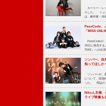
カーリー・レイ・ジェ
スした。 ミュ
は、劇作家・俳
PassCode
「MISS UNL
PassCode
28日に発売する。
TAKE』への出
ソンバー、自
知ってほしか
ソンバーが、最新シ
について、現地時
った。 同誌の『Po
Nikoん主催
ライブ映像も