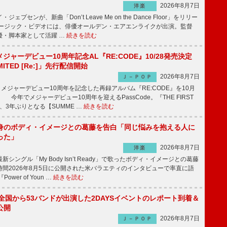
2026年8月7日
洋楽
プセンが、新曲「Don’t Leave Me on the Dance Floor」をリリー
ージック・ビデオには、俳優オールデン・エアエンライクが出演。監督
優・脚本家として活躍 …
続きを読む
、メジャーデビュー10周年記念AL『RE:CODE』10/28発売決定
IMITED [Re:]」先行配信開始
2026年8月7日
Ｊ－ＰＯＰ
が、メジャーデビュー10周年を記念した再録アルバム『RE:CODE』を10月
 今年でメジャーデビュー10周年を迎えるPassCode。『THE FIRST
演、3年ぶりとなる【SUMME …
続きを読む
身のボディ・イメージとの葛藤を告白「同じ悩みを抱える人に
った」
2026年8月7日
洋楽
ングル「My Body Isn’t Ready」で歌ったボディ・イメージとの葛藤
間2026年8月5日に公開された米バラエティのインタビューで率直に語
wer of Youn …
続きを読む
、全国から53バンドが出演した2DAYSイベントのレポート到着＆
公開
2026年8月7日
Ｊ－ＰＯＰ