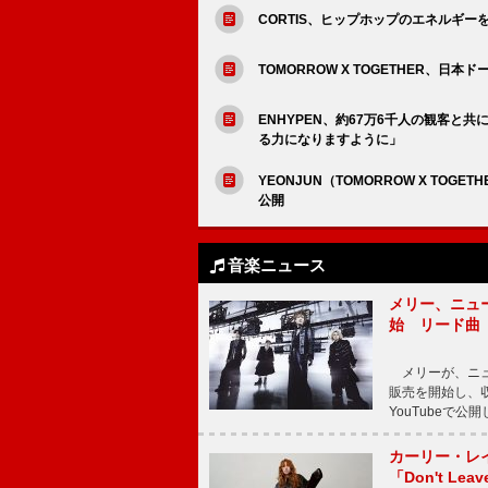
CORTIS、ヒップホップのエネルギーを
TOMORROW X TOGETHER、日
ENHYPEN、約67万6千人の観客
る力になりますように」
YEONJUN（TOMORROW X TOGE
公開
音楽ニュース
メリー、ニューア
始 リード曲「C
メリーが、ニューア
販売を開始し、収録
YouTubeで
カーリー・レ
「Don't Leav