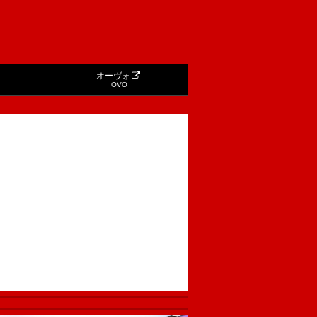
オーヴォ
OVO