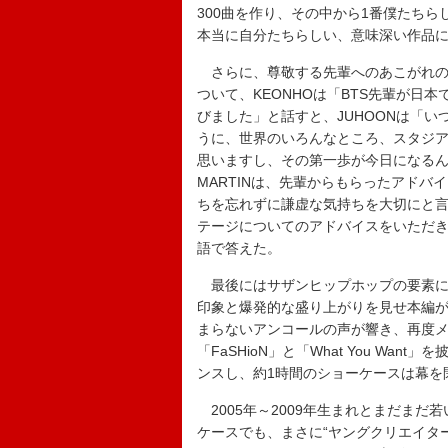
300曲を作り、その中から1番僕たち
本当に自分たちらしい、意味深い作品に
さらに、尊敬する先輩へのあこがれの眼差し
ついて、KEONHOは「BTS先輩が日
びました」と話すと、JUHOONは「いつか
うに、世界のいろんなところ、スタジ
思いますし、その第一歩が今日になる
MARTINは、先輩からもらったアドバ
ちを忘れずに謙虚な気持ちを大切にと言って
テージについてのアドバイスをいただ
語で答えた。
最後にはサザンヒップホップの要素に圧
印象と爆発的な盛り上がりを見せ本編が
まらないアンコールの声が響き、再度
「FaSHioN」と「What You W
ンスし、約1時間のショーケースは幕を
2005年～2009年生まれとまだま
ケースでも、まさに“ヤングクリエイター