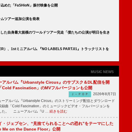
込めた「FaSHioN」振付映像を公開
本ドームツアー追加公演を発表
と共にした自身最大規模のワールドツアー完走「僕たちの公演が明日を生き
THER）、1stミニアルバム 『NO LABELS PART.01』トラックリストを
MUSIC NEWS
ルバム『Urbanstyle Circus』のサブスク＆DL配信を開
old Fascination」のMVフルバージョンも公開
2026年8月7日
Ｊ－ＰＯＰ
ルバム『Urbanstyle Circus』のストリーミング配信とダウンロード
曲「Cold Fascination」のミュージックビデオ・フルバージョンを
公開した。 ニューアルバム『U …
続きを読む
イ・ジェプセン、“見捨てられることへの恐れ”をテーマにした
e Me on the Dance Floor」公開