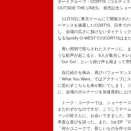
ボーイグループ・CORTIS（コルティス）が、
OUTSIDE THE LINES』 発売記念
11月3日に東京ドームにて開催された音楽イ
ーマンスを披露したCORTIS。日本
し、会場の広さに負けないダイナミッ
なるSpotify O-WESTでのCORTIS
青い照明で照らされたステージに、まずは
うな歓声が起こると、5人が集合しキレ
「Go! Go!」という掛け声も相まっ
自己紹介を挟み、再びパフォーマンスへ
「What You Want」ではアクテ
に思わずこちらも体が動いてしまう。ジ
に、会場のボルテージを加速度的に上
トーク・コーナーでは、ショーケースを
まだわずかなのですが、こうしてチー
ァンの皆さんに、お会いできました。
率直な喜びを語った。また、1st EP 『COL
「何かユニークで、新しいものを作り出