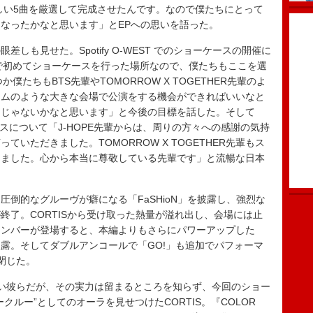
らしい5曲を厳選して完成させたんです。なので僕たちにとって
なったかなと思います」とEPへの思いを語った。
も見せた。Spotify O-WEST でのショーケースの開催に
本で初めてショーケースを行った場所なので、僕たちもここを選
僕たちもBTS先輩やTOMORROW X TOGETHER先輩のよ
アムのような大きな会場で公演をする機会ができればいいなと
んじゃないかなと思います」と今後の目標を話した。そして
イスについて「J-HOPE先輩からは、周りの方々への感謝の気持
いただきました。TOMORROW X TOGETHER先輩もス
きました。心から本当に尊敬している先輩です」と流暢な日本
倒的なグルーヴが癖になる「FaSHioN」を披露し、強烈な
終了。CORTISから受け取った熱量が溢れ出し、会場には止
メンバーが登場すると、本編よりもさらにパワーアップした
ant」を披露。そしてダブルアンコールで「GO!」も追加でパフォーマ
閉じた。
だ若い彼らだが、その実力は留まるところを知らず、今回のショー
クルー”としてのオーラを見せつけたCORTIS。『COLOR