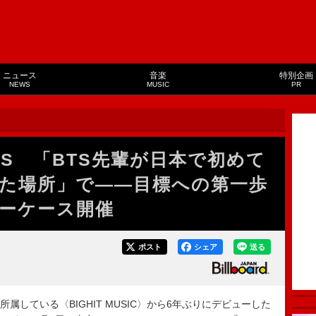
ニュース
音楽
特別企画
NEWS
MUSIC
PR
IS 「BTS先輩が日本で初めて
た場所」で――目標への第一歩
ーケース開催
ポスト
シェア
送る
Rが所属している〈BIGHIT MUSIC〉から6年ぶりにデビューした