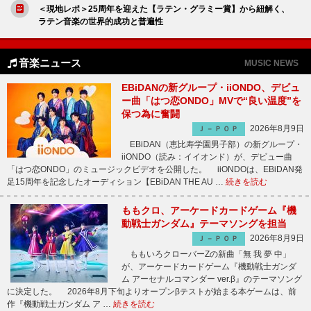
＜現地レポ＞25周年を迎えた【ラテン・グラミー賞】から紐解く、
ラテン音楽の世界的成功と普遍性
音楽ニュース
MUSIC NEWS
EBiDANの新グループ・iiONDO、デビュ
ー曲「はつ恋ONDO」MVで“良い温度”を
保つ為に奮闘
2026年8月9日
Ｊ－ＰＯＰ
EBiDAN（恵比寿学園男子部）の新グループ・
iiONDO（読み：イイオンド）が、デビュー曲
「はつ恋ONDO」のミュージックビデオを公開した。 iiONDOは、EBiDAN発
足15周年を記念したオーディション【EBiDAN THE AU …
続きを読む
ももクロ、アーケードカードゲーム『機
動戦士ガンダム』テーマソングを担当
2026年8月9日
Ｊ－ＰＯＰ
ももいろクローバーZの新曲「無 我 夢 中」
が、アーケードカードゲーム『機動戦士ガンダ
ム アーセナルコマンダー ver.β』のテーマソング
に決定した。 2026年8月下旬よりオープンβテストが始まる本ゲームは、前
作『機動戦士ガンダム ア …
続きを読む