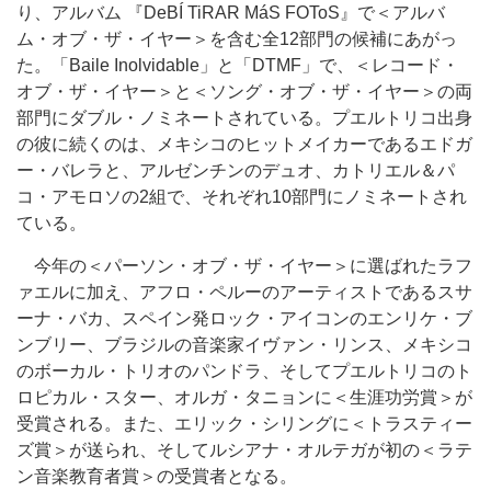
り、アルバム 『DeBÍ TiRAR MáS FOToS』で＜アルバ
ム・オブ・ザ・イヤー＞を含む全12部門の候補にあがっ
た。「Baile Inolvidable」と「DTMF」で、＜レコード・
オブ・ザ・イヤー＞と＜ソング・オブ・ザ・イヤー＞の両
部門にダブル・ノミネートされている。プエルトリコ出身
の彼に続くのは、メキシコのヒットメイカーであるエドガ
ー・バレラと、アルゼンチンのデュオ、カトリエル＆パ
コ・アモロソの2組で、それぞれ10部門にノミネートされ
ている。
今年の＜パーソン・オブ・ザ・イヤー＞に選ばれたラフ
ァエルに加え、アフロ・ペルーのアーティストであるスサ
ーナ・バカ、スペイン発ロック・アイコンのエンリケ・ブ
ンブリー、ブラジルの音楽家イヴァン・リンス、メキシコ
のボーカル・トリオのパンドラ、そしてプエルトリコのト
ロピカル・スター、オルガ・タニョンに＜生涯功労賞＞が
受賞される。また、エリック・シリングに＜トラスティー
ズ賞＞が送られ、そしてルシアナ・オルテガが初の＜ラテ
ン音楽教育者賞＞の受賞者となる。