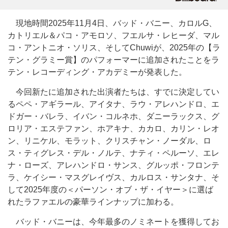
現地時間2025年11月4日、バッド・バニー、カロルG、
カトリエル＆パコ・アモロソ、フエルサ・レヒーダ、マル
コ・アントニオ・ソリス、そしてChuwiが、2025年の【ラ
テン・グラミー賞】のパフォーマーに追加されたことをラ
テン・レコーディング・アカデミーが発表した。
今回新たに追加された出演者たちは、すでに決定してい
るペペ・アギラール、アイタナ、ラウ・アレハンドロ、エ
ドガー・バレラ、イバン・コルネホ、ダニーラックス、グ
ロリア・エステファン、ホアキナ、カカロ、カリン・レオ
ン、リニケル、モラット、クリスチャン・ノーダル、ロ
ス・ティグレス・デル・ノルテ、ナティ・ペルーソ、エレ
ナ・ローズ、アレハンドロ・サンス、グルッポ・フロンテ
ラ、ケイシー・マスグレイヴス、カルロス・サンタナ、そ
して2025年度の＜パーソン・オブ・ザ・イヤー＞に選ば
れたラファエルの豪華ラインナップに加わる。
バッド・バニーは、今年最多のノミネートを獲得してお