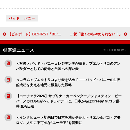
バッド・バニー
【ビルボード】BE:FIRST『BE:ST』DLアルバム首位獲得 &TEAM／NEXZが続く
ロザリア、ニューAL『ラックス』をマドンナが称賛「聴くのをやめられない！」
関連ニュース
RELATED NEWS
＜対談＞バッド・バニーｘレジデンテが語る、プエルトリコのアン
バサダーとしての使命と自国への深い愛
＜コラム＞プエルトリコより愛を込めて――バッド・バニーの世界
的成功を支える地元に根差した戦略
【コーチェラ2026】サブリナ・カーペンター／ジャスティン・ビー
バー／カロルGがヘッドライナーに、日本からはCreepy Nuts／藤
井 風ら出演
＜インタビュー＞初来日で日本を沸かせたカトリエル＆パコ・アモ
ロソ、人生に不可欠な“ユーモア”を音楽に