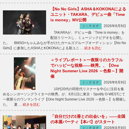
【No No Girls】ASHA＆KOKONAによる
ユニット・TAKARA、デビュー曲「Time
is money」MV公開
2026年8月9日
Ｊ－ＰＯＰ
TAKARAが、デビュー曲「Time is money」を
配信リリースし、ミュージックビデオを公開し
た。 BMSG×ちゃんみなが手がけたガールズグループオーディション【No No
Girls】に参加したASHAとKOKONAによる新ユニ …
続きを読む
＜ライブレポート＞一夜限りのカラフル
でハッピーな祝祭――映秀。、【One
Night Summer Live 2026 ～色祭～】開
催
2026年8月9日
Ｊ－ＰＯＰ
10代20代の同世代リスナーを中心に注目を集
めるシンガーソングライターの映秀。が、8月1日に東京・Spotify O-WESTにて
一夜限りのワンマンライブ【One Night Summer Live 2026 ～色祭～】を開催し
た。 夏 …
続きを読む
「自分だけの1冊との出会いを」――全国
の本屋パーティ【本パ】がスタート
2026年8月9日
Ｊ－ＰＯＰ