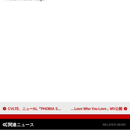
CVLTE、ニューAL『PHOBIA SYNDROME』リリース決定
ザ・エックス・エックスのロミー、自由と解放を力強く訴える「Love Who You Love」MV公開
関連ニュース
RELATED NEWS