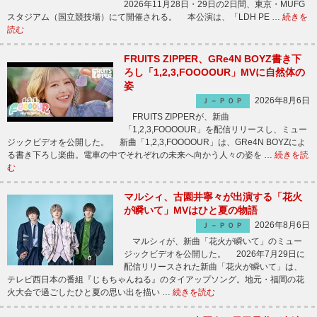
2026年11月28日・29日の2日間、東京・MUFG
スタジアム（国立競技場）にて開催される。 本公演は、「LDH PE …
続きを
読む
FRUITS ZIPPER、GRe4N BOYZ書き下
ろし「1,2,3,FOOOOUR」MVに自然体の
姿
2026年8月6日
Ｊ－ＰＯＰ
FRUITS ZIPPERが、新曲
「1,2,3,FOOOOUR」を配信リリースし、ミュー
ジックビデオを公開した。 新曲「1,2,3,FOOOOUR」は、GRe4N BOYZによ
る書き下ろし楽曲。電車の中でそれぞれの未来へ向かう人々の姿を …
続きを読
む
マルシィ、古園井寧々が出演する「花火
が瞬いて」MVはひと夏の物語
2026年8月6日
Ｊ－ＰＯＰ
マルシィが、新曲「花火が瞬いて」のミュー
ジックビデオを公開した。 2026年7月29日に
配信リリースされた新曲「花火が瞬いて」は、
テレビ西日本の番組『じもちゃんねる』のタイアップソング。地元・福岡の花
火大会で過ごしたひと夏の思い出を描い …
続きを読む