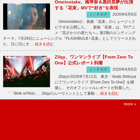
Omoinotake、南琴奈＆黒田昊夢が出演
する「花束」MVで“好き”を表現
2026年8月6日
Ｊ－ＰＯＰ
Omoinotakeが、新曲「花束」のミュージック
ビデオを公開した。 新曲「花束」は、TVアニ
メ『花ざかりの君たちへ』第2期のエンディング
テーマ。7月29日にニューシングル『FLASHBULB / 花束』としてリリースされ
た、日に日に大 …
続きを読む
Zilqy、ワンマンライブ【From Zero To
One】公式レポート到着
2026年8月6日
Ｊ－ＰＯＰ
Zilqyが2026年7月11日、東京・Veats Shibuya
にてワンマンライブ【From Zero To One】を開
催し、そのオフィシャルレポートが到着した。
「『Birth of Riot』、Zilqyのムーヴメントとして暴動 …
続きを読む
more »