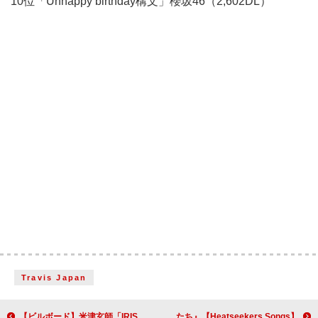
10位「Unhappy birthday構文」櫻坂46（2,602DL）
Travis Japan
【ビルボード】米津玄師「IRIS OUT」が7週連続の総合首位、back numberが再浮上
【Heatseekers Songs】『匿名の恋人たち』主題歌 KIM CHAEWON,Dalpalan「Confession」首位デビュー