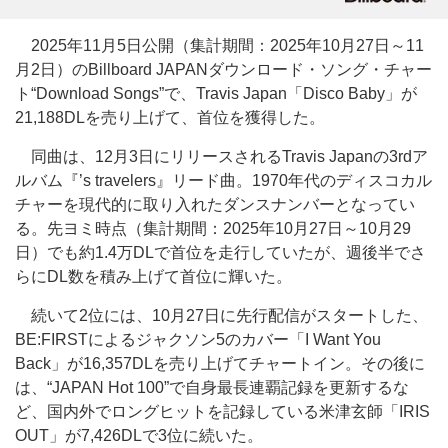
2025年11月5日公開（集計期間：2025年10月27日～11
月2日）のBillboard JAPANダウンロード・ソング・チャー
ト“Download Songs”で、Travis Japan「Disco Baby」が
21,188DLを売り上げて、首位を獲得した。
同曲は、12月3日にリリースされるTravis Japanの3rdア
ルバム『’s travelers』リード曲。1970年代のディスコカル
チャーを現代的に取り入れたダンスナンバーとなってい
る。先ヨミ時点（集計期間：2025年10月27日～10月29
日）でも約1.4万DLで首位を走行していたが、週後半でさ
らにDL数を積み上げて首位に輝いた。
続いて2位には、10月27日に先行配信がスタートした、
BE:FIRSTによるジャクソン5のカバー「I Want You
Back」が16,357DLを売り上げてチャートイン。その後に
は、“JAPAN Hot 100”で自身最長連覇記録を更新するな
ど、国内外でロングヒットを記録している米津玄師「IRIS
OUT」が7,426DLで3位に続いた。