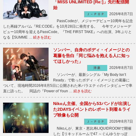
「MISS UNLIMITED [Re:]」先行配信開
始
2026年8月7日
Ｊ－ＰＯＰ
PassCodeが、メジャーデビュー10周年を記念
した再録アルバム『RE:CODE』を10月28日に発売する。 今年でメジャーデ
ビュー10周年を迎えるPassCode。『THE FIRST TAKE』への出演、3年ぶりと
なる【SUMME …
続きを読む
ソンバー、自身のボディ・イメージとの
葛藤を告白「同じ悩みを抱える人に知っ
てほしかった」
2026年8月7日
洋楽
ソンバーが、最新シングル「My Body Isn’t
Ready」で歌ったボディ・イメージとの葛藤に
ついて、現地時間2026年8月5日に公開された米バラエティのインタビューで率
直に語った。 同誌の『Power of Youn …
続きを読む
Nikoん主催、全国から53バンドが出演し
た2DAYSイベントのレポート到着＆ライ
ブ映像も公開
2026年8月7日
Ｊ－ＰＯＰ
Nikoんが、東京・恵比寿LIQUIDROOMで開催
した【リキッドルームで47 ～ぐんゆうかっぽ