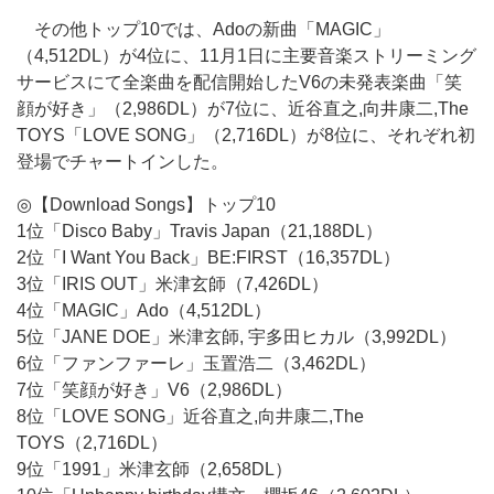
その他トップ10では、Adoの新曲「MAGIC」
（4,512DL）が4位に、11月1日に主要音楽ストリーミング
サービスにて全楽曲を配信開始したV6の未発表楽曲「笑
顔が好き」（2,986DL）が7位に、近谷直之,向井康二,The
TOYS「LOVE SONG」（2,716DL）が8位に、それぞれ初
登場でチャートインした。
◎【Download Songs】トップ10
1位「Disco Baby」Travis Japan（21,188DL）
2位「I Want You Back」BE:FIRST（16,357DL）
3位「IRIS OUT」米津玄師（7,426DL）
4位「MAGIC」Ado（4,512DL）
5位「JANE DOE」米津玄師, 宇多田ヒカル（3,992DL）
6位「ファンファーレ」玉置浩二（3,462DL）
7位「笑顔が好き」V6（2,986DL）
8位「LOVE SONG」近谷直之,向井康二,The
TOYS（2,716DL）
9位「1991」米津玄師（2,658DL）