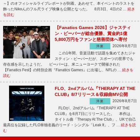
～】のオフィシャルライブレポートが到着。あわせて、本イベントのラストを
飾ったNikoんのフル尺ライブ映像も公開となった。 8月3日、4日の2 …
続き
を読む
【Fanatics Games 2026】ジャスティ
ン・ビーバーが総合優勝、賞金約1億
5,800万円をファンと慈善団体へ寄付
2026年8月7日
洋楽
この1年間、音楽活動で話題を集めてきたジャ
スティン・ビーバーだが、スポーツの世界でも
存在感を示したようだ。 ビーバーは、米ニューヨークで開催された
【Fanatics Fest】の特別企画『Fanatics Games』に出場し、NFLの …
続きを
読む
FLO、2ndアルバム『THERAPY AT THE
CLUB』8/7リリース＆収録曲MV公開
2026年8月7日
洋楽
FLOが、2ndアルバム『THERAPY AT THE
CLUB』を8月7日にリリースした。 本作は、
タイトル曲「Therapy At The Club」、UKで自己
最高位を記録したFLO単独名義のリード・シングル「Leak It」、フ …
続きを読
む