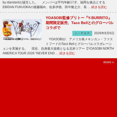
by standardが誕生した。 メンバーは平均年齢17才、福岡を拠点とする
EBiDAN FUKUOKAの後藤陽向、佐多伊徳、田中隆之介、長 …
続きを読む
YOASOBI監修ブリトー『Y-BURRITO』
期間限定販売、Taco Bellとのグローバル
コラボで
2026年8月6日
Ｊ－ＰＯＰ
YOASOBIが、アメリカ発メキシカン・ファス
トフードのTaco Bellとグローバルコラボレーシ
ョンを実施する。 現在、自身最大規模となる北米ツアー【YOASOBI NORTH
AMERICA TOUR 2026 “NEVER END …
続きを読む
more »