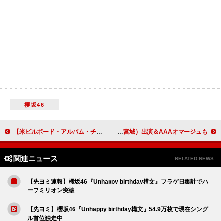
櫻坂46
【米ビルボード・アルバム・チャート】テイラー・スウィフト『ザ・ライフ・オブ・ア・ショーガール』4週連続首位、ダニエル・シーザーらTOP10デビュー
MAZZEL、新曲「Only You」MVに冨田侑暉（龍宮城）出演＆AAAオマージュも
関連ニュース
RELATED NEWS
【先ヨミ速報】櫻坂46『Unhappy birthday構文』フラゲ日集計でハ
ーフミリオン突破
【先ヨミ】櫻坂46『Unhappy birthday構文』54.9万枚で現在シング
ル首位独走中