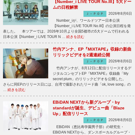
【Number_i LIVE TOUR No.III】5大ドー
ムの日程解禁
2026年8月6日
Ｊ－ＰＯＰ
Number_iが、ワールドツアー日本公演
【Number_i LIVE TOUR No.III】の公演日程を発
表した。 本ツアーでは、2026年10月より全国5都市の5大ドームで行われる
日本公演【Number_i LIVE TOUR N …
続きを読む
竹内アンナ、EP『MIXTAPE』収録の新曲
リリックビデオを2週連続公開
2026年8月6日
Ｊ－ＰＯＰ
竹内アンナが、8月12日に配信リリースするデ
ジタルコンセプトEP『MIXTAPE』収録曲「My
secret plum」のリリックビデオを公開した。
さらに同EPのリリース日には、台湾で撮影されたリード曲「ok, love song」の
…
続きを読む
EBiDAN NEXTから新グループ・by
standardが誕生、デビュー曲「Blaze
Up」配信リリース
2026年8月6日
Ｊ－ＰＯＰ
EBiDAN（恵比寿学園男子部）の研究生・
EBiDAN NEXTから、ダンスボーカルグループ・