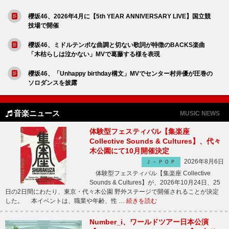
櫻坂46、2026年4月に【5th YEAR ANNIVERSARY LIVE】国立競
技場で開催
櫻坂46、ミドルテンポな曲調と切ない歌詞が特徴のBACKS楽曲
「木枯らしは泣かない」MVで葛藤する様を表現
櫻坂46、「Unhappy birthday構文」MVでセンター村井優が圧巻の
ソロダンスを披露
音楽ニュース
MUSIC NEWS
体験型フェスティバル【集楽座
Collective Sounds & Cultures】、代々
木公園にて10月開催決定
2026年8月6日
Ｊ－ＰＯＰ
体験型フェスティバル【集楽座 Collective
Sounds & Cultures】が、2026年10月24日、25
日の2日間にわたり、東京・代々木公園 野外ステージで開催されることが決定
した。 本イベントは、職業や年齢、性 …
続きを読む
Number_i、ワールドツアー日本公演