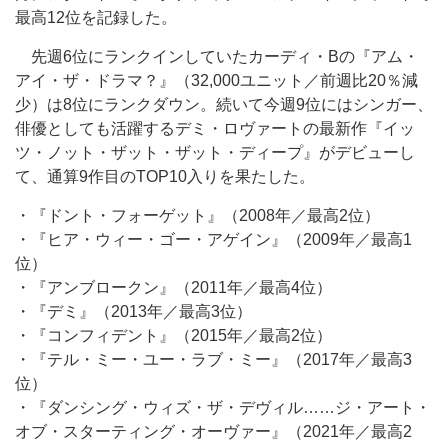
最高12位を記録した。
先週6位にランクインしていたカーディ・Bの『アム・
アイ・ザ・ドラマ？』（32,000ユニット／前週比20％減
少）は8位にランクダウン。続いて今週9位にはシンガー、
俳優としても活躍するデミ・ロヴァートの最新作『イッ
ツ・ノット・ザット・ザット・ディープ』がデビューし
て、通算9作目のTOP10入りを果たした。
・『ドント・フォーゲット』（2008年／最高2位）
・『ヒア・ウィー・ゴー・アゲイン』（2009年／最高1
位）
・『アンブロークン』（2011年／最高4位）
・『デミ』（2013年／最高3位）
・『コンフィデント』（2015年／最高2位）
・『テル・ミー・ユー・ラブ・ミー』（2017年／最高3
位）
・『ダンシング・ウィズ・ザ・デヴィル……ジ・アート・
オブ・スターティング・オーヴァー』（2021年／最高2