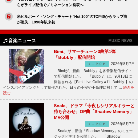
らがライブ配信でノミネーション発表へ
米ビルボード・ソング・チャート“Hot 100”のTOP40からラップ曲
が消失、1990年以来初
音楽ニュース
MUSIC NEWS
Bimi、サマーチューン3曲第1弾
「Bubbly」配信開始
2026年8月7日
Ｊ－ＰＯＰ
Bimiが、新曲「Bubbly」を各音楽配信サイト
で配信開始した。 「Bubbly」は、9月13日に
開催される【Bimi Live Galley #11 -Bubbly-】の
インスパイアソングとして制作された。日々の不安や不条理に対して …
続きを
読む
Soala、ドラマ『今夜もシリアルキラーと
待ち合わせ』OP曲「Shadow Memory」
MV公開
2026年8月7日
Ｊ－ＰＯＰ
Soalaが、新曲「Shadow Memory」のミュー
ジックビデオを公開した。 「Shadow