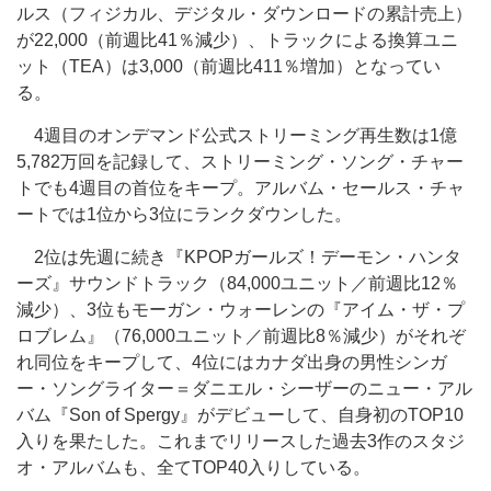
ルス（フィジカル、デジタル・ダウンロードの累計売上）
が22,000（前週比41％減少）、トラックによる換算ユニ
ット（TEA）は3,000（前週比411％増加）となってい
る。
4週目のオンデマンド公式ストリーミング再生数は1億
5,782万回を記録して、ストリーミング・ソング・チャー
トでも4週目の首位をキープ。アルバム・セールス・チャ
ートでは1位から3位にランクダウンした。
2位は先週に続き『KPOPガールズ！デーモン・ハンタ
ーズ』サウンドトラック（84,000ユニット／前週比12％
減少）、3位もモーガン・ウォーレンの『アイム・ザ・プ
ロブレム』（76,000ユニット／前週比8％減少）がそれぞ
れ同位をキープして、4位にはカナダ出身の男性シンガ
ー・ソングライター＝ダニエル・シーザーのニュー・アル
バム『Son of Spergy』がデビューして、自身初のTOP10
入りを果たした。これまでリリースした過去3作のスタジ
オ・アルバムも、全てTOP40入りしている。