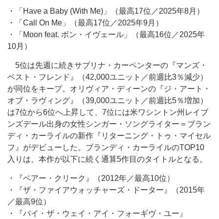
・「Have a Baby (With Me)」（最高17位／2025年8月）
・「Call On Me」（最高17位／2025年9月）
・「Moon feat. ボン・イヴェール」（最高16位／2025年
10月）
5位は先週に続きサブリナ・カーペンターの『マンズ・
ベスト・フレンド』（42,000ユニット／前週比3％減少）
が同位をキープ。オリヴィア・ディーンの『ジ・アート・
オブ・ラヴィング』（39,000ユニット／前週比5％増加）
は7位から6位へ上昇して、7位には米ワシントン州レイブ
ンズデール出身の女性シンガー・ソングライター＝ブラン
ディ・カーライルの新作『リターニング・トゥ・マイセル
フ』がデビューした。ブランディ・カーライルのTOP10
入りは、本作が以下に続く通算5作目のタイトルとなる。
・『ベアー・クリーク』（2012年／最高10位）
・『ザ・ファイアウォッチャーズ・ドーター』（2015年
／最高9位）
・『バイ・ザ・ウェイ・アイ・フォーギヴ・ユー』