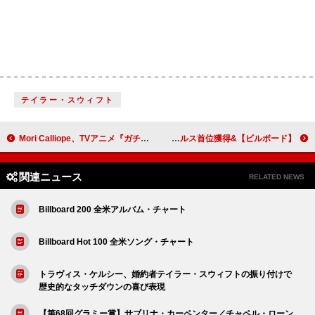
テイラー・スウィフト
Mori Calliope、TVアニメ『ガチアクタ』第2クール主題歌「LET'S JUST CRASH」MV公開
【ビルボード】&TEAM『Back to Life』70.6万枚でアルバムセールス首位獲得
関連ニュース
RELATED NEWS
Billboard 200 全米アルバム・チャート
Billboard Hot 100 全米ソング・チャート
トラヴィス・ケルシー、婚約者テイラー・スウィフトの振り付けで
歴史的なタッチダウンの喜び表現
【第68回グラミー賞】サブリナ・カーペンター／チャペル・ローン