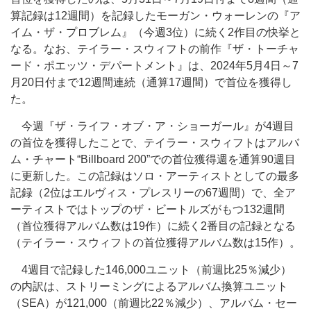
算記録は12週間）を記録したモーガン・ウォーレンの『ア
イム・ザ・プロブレム』（今週3位）に続く2作目の快挙と
なる。なお、テイラー・スウィフトの前作『ザ・トーチャ
ード・ポエッツ・デパートメント』は、2024年5月4日～7
月20日付まで12週間連続（通算17週間）で首位を獲得し
た。
今週『ザ・ライフ・オブ・ア・ショーガール』が4週目
の首位を獲得したことで、テイラー・スウィフトはアルバ
ム・チャート“Billboard 200”での首位獲得週を通算90週目
に更新した。この記録はソロ・アーティストとしての最多
記録（2位はエルヴィス・プレスリーの67週間）で、全ア
ーティストではトップのザ・ビートルズがもつ132週間
（首位獲得アルバム数は19作）に続く2番目の記録となる
（テイラー・スウィフトの首位獲得アルバム数は15作）。
4週目で記録した146,000ユニット（前週比25％減少）
の内訳は、ストリーミングによるアルバム換算ユニット
（SEA）が121,000（前週比22％減少）、アルバム・セー