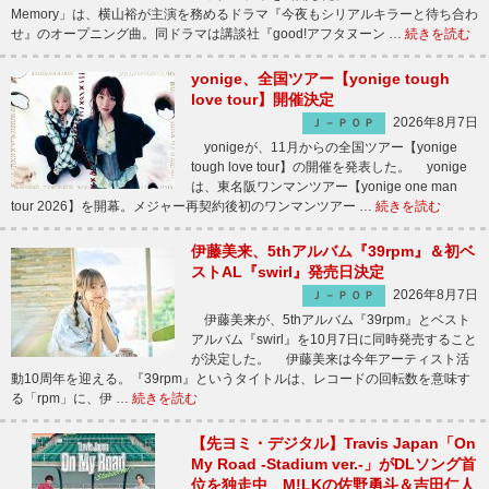
Memory」は、横山裕が主演を務めるドラマ『今夜もシリアルキラーと待ち合わ
せ』のオープニング曲。同ドラマは講談社『good!アフタヌーン …
続きを読む
yonige、全国ツアー【yonige tough
love tour】開催決定
2026年8月7日
Ｊ－ＰＯＰ
yonigeが、11月からの全国ツアー【yonige
tough love tour】の開催を発表した。 yonige
は、東名阪ワンマンツアー【yonige one man
tour 2026】を開幕。メジャー再契約後初のワンマンツアー …
続きを読む
伊藤美来、5thアルバム『39rpm』＆初ベ
ストAL『swirl』発売日決定
2026年8月7日
Ｊ－ＰＯＰ
伊藤美来が、5thアルバム『39rpm』とベスト
アルバム『swirl』を10月7日に同時発売すること
が決定した。 伊藤美来は今年アーティスト活
動10周年を迎える。『39rpm』というタイトルは、レコードの回転数を意味す
る「rpm」に、伊 …
続きを読む
【先ヨミ・デジタル】Travis Japan「On
My Road -Stadium ver.-」がDLソング首
位を独走中 M!LKの佐野勇斗＆吉田仁人