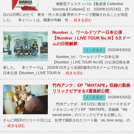
体験型フェスティバル【集楽座 Collective
Sounds & Cultures】が、2026年10月24日、25
日の2日間にわたり、東京・代々木公園 野外ステージで開催されることが決定
した。 本イベントは、職業や年齢、性 …
続きを読む
Number_i、ワールドツアー日本公演
【Number_i LIVE TOUR No.III】5大ドー
ムの日程解禁
2026年8月6日
Ｊ－ＰＯＰ
Number_iが、ワールドツアー日本公演
【Number_i LIVE TOUR No.III】の公演日程を発
表した。 本ツアーでは、2026年10月より全国5都市の5大ドームで行われる
日本公演【Number_i LIVE TOUR N …
続きを読む
竹内アンナ、EP『MIXTAPE』収録の新曲
リリックビデオを2週連続公開
2026年8月6日
Ｊ－ＰＯＰ
竹内アンナが、8月12日に配信リリースするデ
ジタルコンセプトEP『MIXTAPE』収録曲「My
secret plum」のリリックビデオを公開した。
さらに同EPのリリース日には、台湾で撮影されたリード曲「ok, love song」の
…
続きを読む