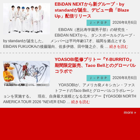
EBiDAN NEXTから新グループ・by
standardが誕生、デビュー曲「Blaze
Up」配信リリース
2026年8月6日
Ｊ－ＰＯＰ
EBiDAN（恵比寿学園男子部）の研究生・
EBiDAN NEXTから、ダンスボーカルグループ・
by standardが誕生した。 メンバーは平均年齢17才、福岡を拠点とする
EBiDAN FUKUOKAの後藤陽向、佐多伊徳、田中隆之介、長 …
続きを読む
YOASOBI監修ブリトー『Y-BURRITO』
期間限定販売、Taco Bellとのグローバル
コラボで
2026年8月6日
Ｊ－ＰＯＰ
YOASOBIが、アメリカ発メキシカン・ファス
トフードのTaco Bellとグローバルコラボレーシ
ョンを実施する。 現在、自身最大規模となる北米ツアー【YOASOBI NORTH
AMERICA TOUR 2026 “NEVER END …
続きを読む
more »