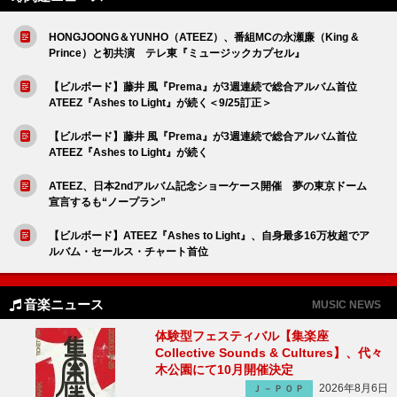
HONGJOONG＆YUNHO（ATEEZ）、番組MCの永瀬廉（King &
Prince）と初共演 テレ東『ミュージックカプセル』
【ビルボード】藤井 風『Prema』が3週連続で総合アルバム首位
ATEEZ『Ashes to Light』が続く＜9/25訂正＞
【ビルボード】藤井 風『Prema』が3週連続で総合アルバム首位
ATEEZ『Ashes to Light』が続く
ATEEZ、日本2ndアルバム記念ショーケース開催 夢の東京ドーム
宣言するも“ノープラン”
【ビルボード】ATEEZ『Ashes to Light』、自身最多16万枚超でア
ルバム・セールス・チャート首位
音楽ニュース
MUSIC NEWS
体験型フェスティバル【集楽座
Collective Sounds & Cultures】、代々
木公園にて10月開催決定
2026年8月6日
Ｊ－ＰＯＰ