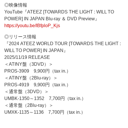
◎映像情報
YouTube『ATEEZ [TOWARDS THE LIGHT : WILL TO
POWER] IN JAPAN Blu-ray ＆ DVD Preview』
https://youtu.be/IBfploP_Kjs
◎リリース情報
『2024 ATEEZ WORLD TOUR [TOWARDS THE LIGHT :
WILL TO POWER] IN JAPAN』
2025/11/19 RELEASE
＜ATINY盤（3DVD）＞
PROS-3909 9,900円（tax in.）
＜ATINY盤（2Blu-ray）＞
PROS-4919 9,900円（tax in.）
＜通常盤（3DVD）＞
UMBK-1350～1352 7,700円（tax in.）
＜通常盤（2Blu-ray）＞
UMXK-1135～1136 7,700円（tax in.）