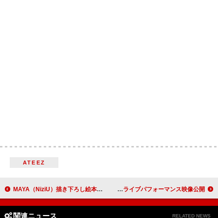
ATEEZ
MAYA（NiziU）描き下ろし絵本『まっしろなちょうちょ』表紙公開、オリジナルグッズ販売へ
Bimi、映画『プロジェクト・カグヤ』EDテーマ「Jealous」ライブパフォーマンス映像公開
関連ニュース
RELATED NEWS