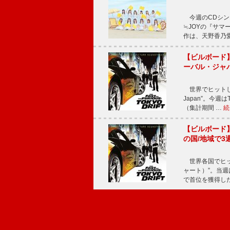
今週のCDシング
≒JOYの『サマ
作は、天野香乃
【ビルボード】TE
ーバル・ジャ
世界でヒットしている
Japan”。今週はT
（集計期間 …
続
【ビルボード】TE
の国/地域で3
世界各国でヒット
ャート）”。当週はTE
で首位を獲得し