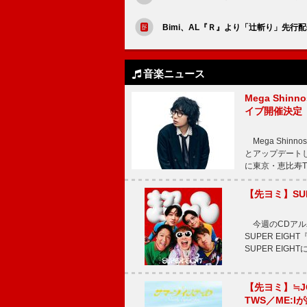
Bimi、AL『Ｒ』より「辻斬り」先行
音楽ニュース
Mega Shin
イブ開催決定
Mega Shi
とアップデートした
に東京・恵比寿The 
【先ヨミ】SU
今週のCDアルバ
SUPER EI
SUPER EIG
【先ヨミ】≒
TWS／ME:I