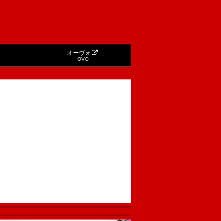
オーヴォ
OVO