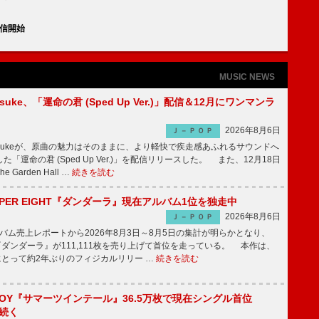
配信開始
MUSIC NEWS
nosuke、「運命の君 (Sped Up Ver.)」配信＆12月にワンマンラ
2026年8月6日
Ｊ－ＰＯＰ
nnosukeが、原曲の魅力はそのままに、より軽快で疾走感あふれるサウンドへ
「運命の君 (Sped Up Ver.)」を配信リリースした。 また、12月18日
Garden Hall …
続きを読む
PER EIGHT『ダンダーラ』現在アルバム1位を独走中
2026年8月6日
Ｊ－ＰＯＰ
ム売上レポートから2026年8月3日～8月5日の集計が明らかとなり、
GHT『ダンダーラ』が111,111枚を売り上げて首位を走っている。 本作は、
HTにとって約2年ぶりのフィジカルリリー …
続きを読む
JOY『サマーツインテール』36.5万枚で現在シングル首位
が続く