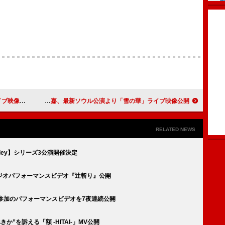
ェスト公開
中島美嘉、最新ソウル公演より「雪の華」ライブ映像公開
RELATED NEWS
Galley】シリーズ3公演開催決定
スタジオパフォーマンスビデオ『辻斬り』公開
ら参加のパフォーマンスビデオを7夜連続公開
か”を訴える「額 -HITAI-」MV公開