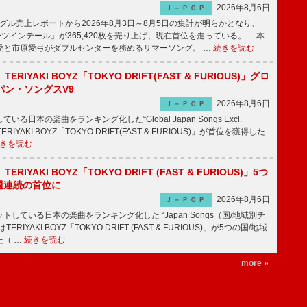
2026年8月6日
Ｊ－ＰＯＰ
ル売上レポートから2026年8月3日～8月5日の集計が明らかとなり、
ーツインテール』が365,420枚を売り上げ、現在首位を走っている。 本
愛と市原愛弓がダブルセンターを務めるサマーソング。 …
続きを読む
RIYAKI BOYZ「TOKYO DRIFT(FAST & FURIOUS)」グロ
パン・ソングスV9
2026年8月6日
Ｊ－ＰＯＰ
日本の楽曲をランキング化した“Global Japan Songs Excl.
ERIYAKI BOYZ「TOKYO DRIFT(FAST & FURIOUS)」が首位を獲得した
きを読む
RIYAKI BOYZ「TOKYO DRIFT (FAST & FURIOUS)」5つ
週連続の首位に
2026年8月6日
Ｊ－ＰＯＰ
している日本の楽曲をランキング化した “Japan Songs（国/地域別チ
RIYAKI BOYZ「TOKYO DRIFT (FAST & FURIOUS)」が5つの国/地域
た（ …
続きを読む
more »