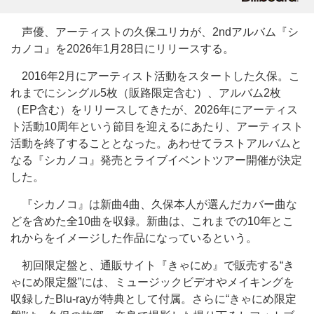
声優、アーティストの久保ユリカが、2ndアルバム『シ
カノコ』を2026年1月28日にリリースする。
2016年2月にアーティスト活動をスタートした久保。こ
れまでにシングル5枚（販路限定含む）、アルバム2枚
（EP含む）をリリースしてきたが、2026年にアーティス
ト活動10周年という節目を迎えるにあたり、アーティスト
活動を終了することとなった。あわせてラストアルバムと
なる『シカノコ』発売とライブイベントツアー開催が決定
した。
『シカノコ』は新曲4曲、久保本人が選んだカバー曲な
どを含めた全10曲を収録。新曲は、これまでの10年とこ
れからをイメージした作品になっているという。
初回限定盤と、通販サイト『きゃにめ』で販売する“き
ゃにめ限定盤”には、ミュージックビデオやメイキングを
収録したBlu-rayが特典として付属。さらに“きゃにめ限定