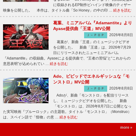
に収録されるEP制作ビハインド映像のティザー
映像を公開した。 本作は、タイトル曲「So Honey」の中の印 …
続きを読む
葛葉、ミニアルバム『Adamantite』より
Ayase提供曲「王道」MV公開
2026年8月8日
Ｊ－ＰＯＰ
葛葉が、新曲「王道」のミュージックビデオ
を公開した。 新曲「王道」は、2026年7月29
日にリリースされたニューミニアルバム
『Adamantite』の収録曲。Ayaseによる提供曲で、“王者の苦悩”と“これからの
意思表明”が込められてい …
続きを読む
Ado、ビビッドでエネルギッシュな「モ
ンストロ」MV公開
2026年8月8日
Ｊ－ＰＯＰ
Adoが、新曲「モンストロ」を配信リリース
し、ミュージックビデオを公開した。 新曲
「モンストロ」は、2026年8月7日に公開となっ
た実写映画『ブルーロック』の主題歌。タイトル「モンストロ」（Monstruo）
は、スペイン語で「怪物」の意 …
続きを読む
more »