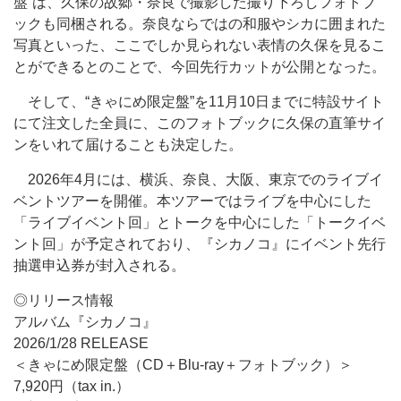
盤”は、久保の故郷・奈良で撮影した撮り下ろしフォトブ
ックも同梱される。奈良ならではの和服やシカに囲まれた
写真といった、ここでしか見られない表情の久保を見るこ
とができるとのことで、今回先行カットが公開となった。
そして、“きゃにめ限定盤”を11月10日までに特設サイト
にて注文した全員に、このフォトブックに久保の直筆サイ
ンをいれて届けることも決定した。
2026年4月には、横浜、奈良、大阪、東京でのライブイ
ベントツアーを開催。本ツアーではライブを中心にした
「ライブイベント回」とトークを中心にした「トークイベ
ント回」が予定されており、『シカノコ』にイベント先行
抽選申込券が封入される。
◎リリース情報
アルバム『シカノコ』
2026/1/28 RELEASE
＜きゃにめ限定盤（CD＋Blu-ray＋フォトブック）＞
7,920円（tax in.）