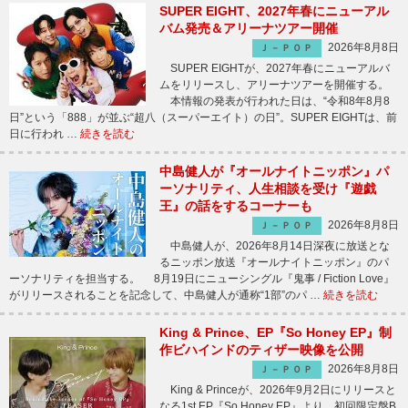
SUPER EIGHT、2027年春にニューアル
バム発売＆アリーナツアー開催
2026年8月8日
Ｊ－ＰＯＰ
SUPER EIGHTが、2027年春にニューアルバ
ムをリリースし、アリーナツアーを開催する。
本情報の発表が行われた日は、“令和8年8月8
日”という「888」が並ぶ“超八（スーパーエイト）の日”。SUPER EIGHTは、前
日に行われ …
続きを読む
中島健人が『オールナイトニッポン』パ
ーソナリティ、人生相談を受け『遊戯
王』の話をするコーナーも
2026年8月8日
Ｊ－ＰＯＰ
中島健人が、2026年8月14日深夜に放送とな
るニッポン放送『オールナイトニッポン』のパ
ーソナリティを担当する。 8月19日にニューシングル『鬼事 / Fiction Love』
がリリースされることを記念して、中島健人が通称“1部”のパ …
続きを読む
King & Prince、EP『So Honey EP』制
作ビハインドのティザー映像を公開
2026年8月8日
Ｊ－ＰＯＰ
King & Princeが、2026年9月2日にリリースと
なる1st EP『So Honey EP』より、初回限定盤B