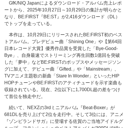
GfK/NIQ Japanによるダウンロード・アルバム売上レポ
ートから、2025年10月27日～10月29日の集計が明らかと
なり、BE:FIRST『BE:ST』が2,416ダウンロード（DL）
でトップを走っている。
本作は、10月29日にリリースされたBE:FIRST初のベス
トアルバム。プレデビュー曲「Shining One」や【第64回
日本レコード大賞】優秀作品賞を受賞した「Bye-Good-
Bye」、自身最速でストリーミング再生回数1億回を突破
した「夢中」などBE:FIRSTのポップスやメッセージソン
グに加えて、デビュー曲「Gifted.」や「Mainstream」、
TVアニメ主題歌の新曲「Stare In Wonder」といったHIP
HOPチューンやBE:FIRSTのアティチュードを示す楽曲も
収録されている。現在、2位以下に1,700DL超の差をつけ
て首位を独走中だ。
続いて、NEXZの3rdミニアルバム『Beat-Boxer』が
681DLを売り上げて2位を走行中。そして3位には、アニメ
『ゾンビランドサガ』に登場する佐賀のご当地アイドルグ