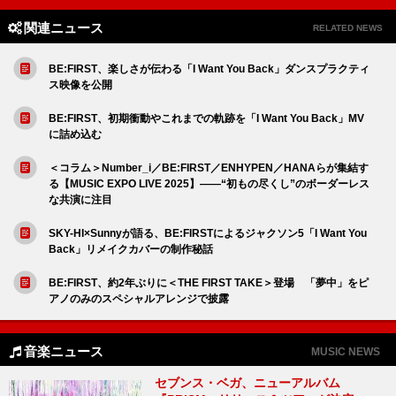
関連ニュース
RELATED NEWS
BE:FIRST、楽しさが伝わる「I Want You Back」ダンスプラクティ
ス映像を公開
BE:FIRST、初期衝動やこれまでの軌跡を「I Want You Back」MV
に詰め込む
＜コラム＞Number_i／BE:FIRST／ENHYPEN／HANAらが集結す
る【MUSIC EXPO LIVE 2025】――“初もの尽くし”のボーダーレス
な共演に注目
SKY-HI×Sunnyが語る、BE:FIRSTによるジャクソン5「I Want You
Back」リメイクカバーの制作秘話
BE:FIRST、約2年ぶりに＜THE FIRST TAKE＞登場 「夢中」をピ
アノのみのスペシャルアレンジで披露
音楽ニュース
MUSIC NEWS
セブンス・ベガ、ニューアルバム