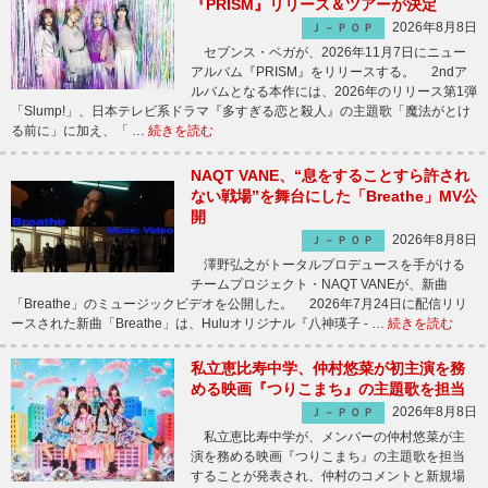
『PRISM』リリース＆ツアーが決定
2026年8月8日
Ｊ－ＰＯＰ
セブンス・ベガが、2026年11月7日にニュー
アルバム『PRISM』をリリースする。 2ndア
ルバムとなる本作には、2026年のリリース第1弾
「Slump!」、日本テレビ系ドラマ『多すぎる恋と殺人』の主題歌「魔法がとけ
る前に」に加え、「 …
続きを読む
NAQT VANE、“息をすることすら許され
ない戦場”を舞台にした「Breathe」MV公
開
2026年8月8日
Ｊ－ＰＯＰ
澤野弘之がトータルプロデュースを手がける
チームプロジェクト・NAQT VANEが、新曲
「Breathe」のミュージックビデオを公開した。 2026年7月24日に配信リリ
ースされた新曲「Breathe」は、Huluオリジナル『八神瑛子 - …
続きを読む
私立恵比寿中学、仲村悠菜が初主演を務
める映画『つりこまち』の主題歌を担当
2026年8月8日
Ｊ－ＰＯＰ
私立恵比寿中学が、メンバーの仲村悠菜が主
演を務める映画『つりこまち』の主題歌を担当
することが発表され、仲村のコメントと新規場