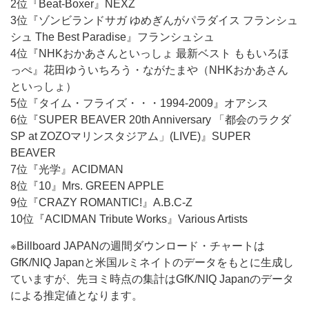
2位『Beat-Boxer』NEXZ
3位『ゾンビランドサガ ゆめぎんがパラダイス フランシュ
シュ The Best Paradise』フランシュシュ
4位『NHKおかあさんといっしょ 最新ベスト ももいろほ
っぺ』花田ゆういちろう・ながたまや（NHKおかあさん
といっしょ）
5位『タイム・フライズ・・・1994-2009』オアシス
6位『SUPER BEAVER 20th Anniversary 「都会のラクダ
SP at ZOZOマリンスタジアム」(LIVE)』SUPER
BEAVER
7位『光学』ACIDMAN
8位『10』Mrs. GREEN APPLE
9位『CRAZY ROMANTIC!』A.B.C-Z
10位『ACIDMAN Tribute Works』Various Artists
※Billboard JAPANの週間ダウンロード・チャートは
GfK/NIQ Japanと米国ルミネイトのデータをもとに生成し
ていますが、先ヨミ時点の集計はGfK/NIQ Japanのデータ
による推定値となります。