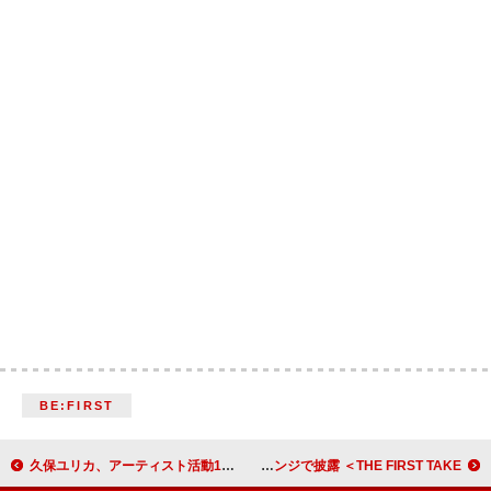
BE:FIRST
久保ユリカ、アーティスト活動10周年＆活動終了を記念したラストAL『シカノコ』発売／イベント決定
Tani Yuuki、ストリーミング1億再生突破の「おかえり」をアコースティックアレンジで披露 ＜THE FIRST TAKE＞