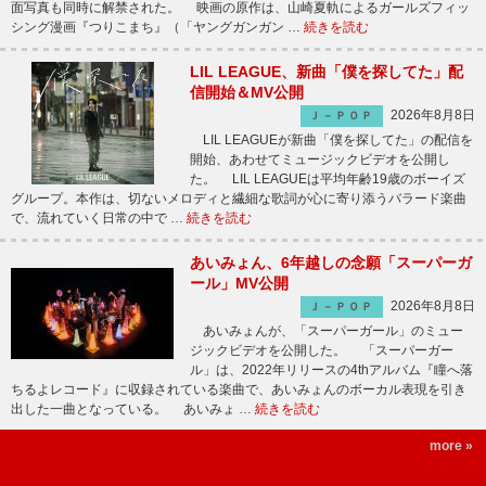
面写真も同時に解禁された。 映画の原作は、山崎夏軌によるガールズフィッ
シング漫画『つりこまち』（「ヤングガンガン …
続きを読む
LIL LEAGUE、新曲「僕を探してた」配
信開始＆MV公開
2026年8月8日
Ｊ－ＰＯＰ
LIL LEAGUEが新曲「僕を探してた」の配信を
開始、あわせてミュージックビデオを公開し
た。 LIL LEAGUEは平均年齢19歳のボーイズ
グループ。本作は、切ないメロディと繊細な歌詞が心に寄り添うバラード楽曲
で、流れていく日常の中で …
続きを読む
あいみょん、6年越しの念願「スーパーガ
ール」MV公開
2026年8月8日
Ｊ－ＰＯＰ
あいみょんが、「スーパーガール」のミュー
ジックビデオを公開した。 「スーパーガー
ル」は、2022年リリースの4thアルバム『瞳へ落
ちるよレコード』に収録されている楽曲で、あいみょんのボーカル表現を引き
出した一曲となっている。 あいみょ …
続きを読む
more »