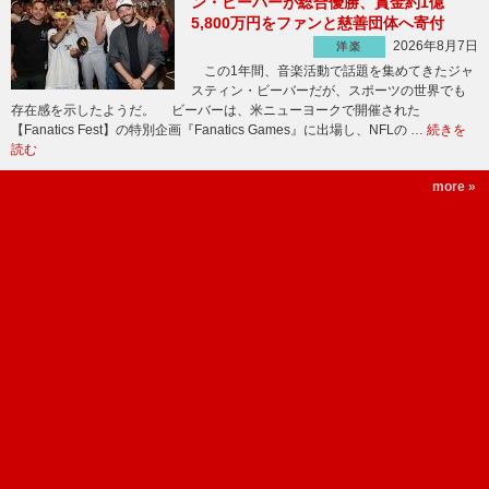
ン・ビーバーが総合優勝、賞金約1億
5,800万円をファンと慈善団体へ寄付
2026年8月7日
洋楽
この1年間、音楽活動で話題を集めてきたジャ
スティン・ビーバーだが、スポーツの世界でも
存在感を示したようだ。 ビーバーは、米ニューヨークで開催された
【Fanatics Fest】の特別企画『Fanatics Games』に出場し、NFLの …
続きを
読む
more »