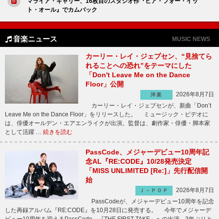
マライア・キャリー、16枚目のスタジオ作『ヒア・フォー・イッ
ト・オール』でカムバック
音楽ニュース
MUSIC NEWS
カーリー・レイ・ジェプセン、“見捨てら
れることへの恐れ”をテーマにした
「Don't Leave Me on the Dance
Floor」公開
2026年8月7日
洋楽
カーリー・レイ・ジェプセンが、新曲「Don’t
Leave Me on the Dance Floor」をリリースした。 ミュージック・ビデオに
は、俳優オールデン・エアエンライクが出演。監督は、劇作家・俳優・脚本家
として活躍 …
続きを読む
PassCode、メジャーデビュー10周年記
念AL『RE:CODE』10/28発売決定
「MISS UNLIMITED [Re:]」先行配信開
始
2026年8月7日
Ｊ－ＰＯＰ
PassCodeが、メジャーデビュー10周年を記念
した再録アルバム『RE:CODE』を10月28日に発売する。 今年でメジャーデ