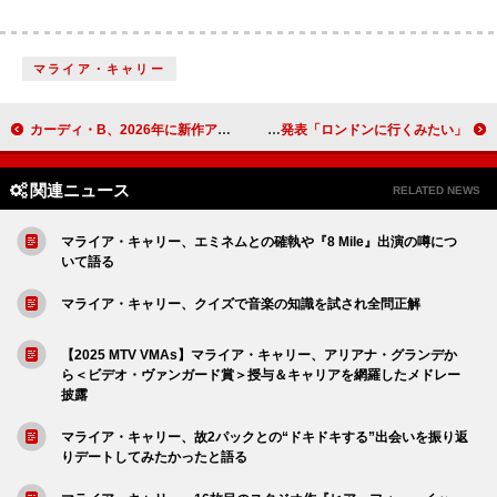
マライア・キャリー
カーディ・B、2026年に新作アルバムを発表したいと語る「新しい時代に進みたい」
セレーナ・ゴメス、主演ドラマ『マーダーズ・イン・ビルディング』シーズン6更新を発表「ロンドンに行くみたい」
関連ニュース
RELATED NEWS
マライア・キャリー、エミネムとの確執や『8 Mile』出演の噂につ
いて語る
マライア・キャリー、クイズで音楽の知識を試され全問正解
【2025 MTV VMAs】マライア・キャリー、アリアナ・グランデか
ら＜ビデオ・ヴァンガード賞＞授与＆キャリアを網羅したメドレー
披露
マライア・キャリー、故2パックとの“ドキドキする”出会いを振り返
りデートしてみたかったと語る