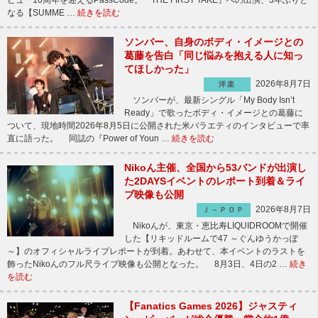
ビュー10周年を迎えるPassCode。『THE FIRST TAKE』への出演、3年ぶりと
なる【SUMME …
続きを読む
ソンバー、自身のボディ・イメージとの
葛藤を告白「同じ悩みを抱える人に知っ
てほしかった」
2026年8月7日
洋楽
ソンバーが、最新シングル「My Body Isn’t
Ready」で歌ったボディ・イメージとの葛藤に
ついて、現地時間2026年8月5日に公開された米バラエティのインタビューで率
直に語った。 同誌の『Power of Youn …
続きを読む
Nikoん主催、全国から53バンドが出演し
た2DAYSイベントのレポート到着＆ライ
ブ映像も公開
2026年8月7日
Ｊ－ＰＯＰ
Nikoんが、東京・恵比寿LIQUIDROOMで開催
した【リキッドルームで47 ～ぐんゆうかっぽ
～】のオフィシャルライブレポートが到着。あわせて、本イベントのラストを
飾ったNikoんのフル尺ライブ映像も公開となった。 8月3日、4日の2 …
続き
を読む
【Fanatics Games 2026】ジャスティ