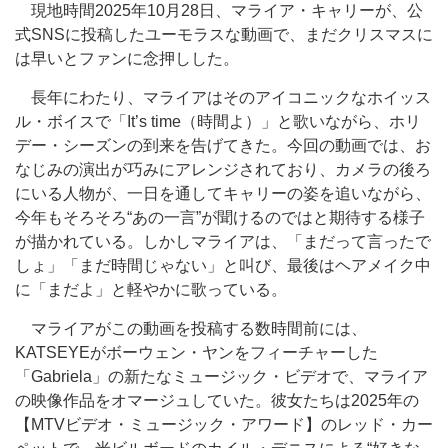
現地時間2025年10月28日、マライア・キャリーが、公
式SNSに投稿したユーモラスな動画で、まだクリスマスに
は早いとファンに念押しした。
長年にわたり、マライアはそのアイコニックなホイッス
ル・ボイスで「It’s time（時間よ）」と歌いながら、ホリ
デー・シーズンの到来を告げてきた。今回の動画では、お
なじみの演出が巧みにアレンジされており、カメラの後ろ
にいる人物が、一日を通してキャリーの姿を追いながら、
今年もそろそろ“あの一言”が聞けるのではと期待する様子
が描かれている。しかしマライアは、「まだって言ったで
しょ」「まだ時間じゃない」と叫び、最後はヘアメイク中
に「まだよ」と軽やかに歌っている。
マライアがこの動画を投稿する数時間前には、
KATSEYEがボーウェン・ヤンをフィーチャーした
「Gabriela」の新たなミュージック・ビデオで、マライア
の映像作品をオマージュしていた。彼女たちは2025年の
【MTVビデオ・ミュージック・アワード】のレッド・カー