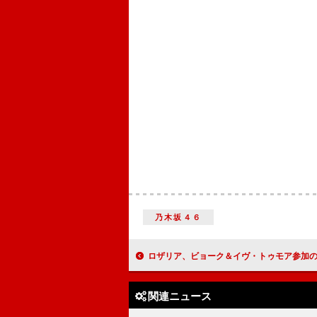
乃木坂４６
ロザリア、ビョーク＆イヴ・トゥモア参加の「Berghain」公開 日本でのリスニング
関連ニュース