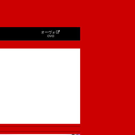
オーヴォ
OVO