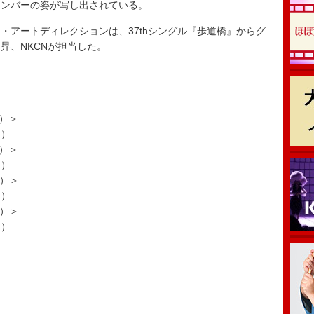
メンバーの姿が写し出されている。
アートディレクションは、37thシングル『歩道橋』からグ
昇、NKCNが担当した。
y）＞
.）
y）＞
.）
y）＞
.）
y）＞
.）