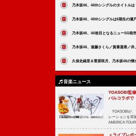
乃木坂46、40thシングルのタイトル
乃木坂46、40thシングルは6期生の
乃木坂46、40枚目となるニューSG発
乃木坂46、遠藤さくら／賀喜遥香／井
久保史緒里＆菅原咲月、乃木坂46の懐
音楽ニュース
YOASOBI監
バルコラボで
YOASOBIが
レーションを実施
AMERICA TOUR
＜ライブレポー