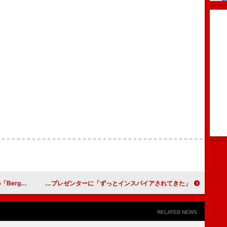
・イベントも決定
チャペル・ローン、シンディ・ローパー【ロックの殿堂】入りのプレゼンターに「ずっとインスパイアされてきた」
RELATED NEWS