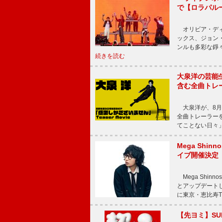
で【ロラパル
オリビア・ディ
ックス、ジョン
ンルも多彩な錚
続きを読む
大泉洋の芸能生
含む全曲トレ
大泉洋が、8月
全曲トレーラー
てことない日々」
Mega Shin
イブ開催決定
Mega Shi
とアップデートした
に東京・恵比寿The 
【先ヨミ】SU