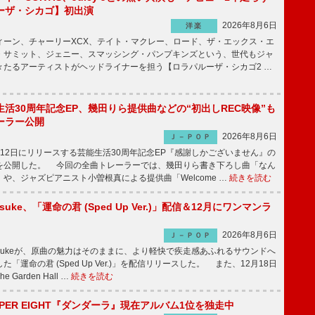
ーザ・シカゴ】初出演
2026年8月6日
洋楽
ーン、チャーリーXCX、テイト・マクレー、ロード、ザ・エックス・エ
・サミット、ジェニー、スマッシング・パンプキンズという、世代もジャ
々たるアーティストがヘッドライナーを担う【ロラパルーザ・シカゴ2 …
活30周年記念EP、幾田りら提供曲などの“初出しREC映像”も
ーラー公開
2026年8月6日
Ｊ－ＰＯＰ
12日にリリースする芸能生活30周年記念EP『感謝しかございません』の
を公開した。 今回の全曲トレーラーでは、幾田りら書き下ろし曲「なん
や、ジャズピアニスト小曽根真による提供曲「Welcome …
続きを読む
nosuke、「運命の君 (Sped Up Ver.)」配信＆12月にワンマンラ
2026年8月6日
Ｊ－ＰＯＰ
nnosukeが、原曲の魅力はそのままに、より軽快で疾走感あふれるサウンドへ
「運命の君 (Sped Up Ver.)」を配信リリースした。 また、12月18日
Garden Hall …
続きを読む
PER EIGHT『ダンダーラ』現在アルバム1位を独走中