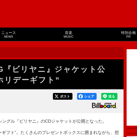
ニュース
音楽
特別企画
NEWS
MUSIC
PR
SG『ビリヤニ』ジャケット公
ホリデーギフト”
ポスト
シェア
送る
thシングル『ビリヤニ』のCDジャケットが公開となった。
ギフト”。たくさんのプレゼントボックスに囲まれながら、想