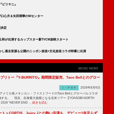
は『ビリヤニ』
瀬戸口心月＆矢田萌華のWセンター
売決定
上和が出演するカップスター新TVCM放映スタート
かし過去音源も公開のニッポン放送×文化放送コラボ特番に出演
MUSIC NEWS
修ブリトー『Y-BURRITO』期間限定販売、Taco Bellとのグロー
2026年8月6日
Ｊ－ＰＯＰ
、アメリカ発メキシカン・ファストフードのTaco Bellとグローバルコラボ
する。 現在、自身最大規模となる北米ツアー【YOASOBI NORTH
 2026 “NEVER END …
続きを読む
ト＞CORTIS、Juicy Jとの熱い共演も デビュー1年足らず