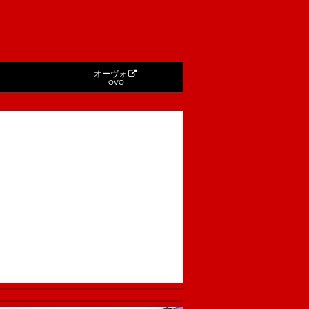
オーヴォ
OVO