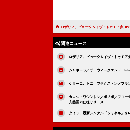
ロザリア、ビョーク＆イヴ・トゥモア参加の「Berghain」公開 日本でのリスニング
関連ニュース
ロザリア、ビョーク＆イヴ・トゥモア参
シャキーラ／ザ・ウィークエンド、FI
ケラーニ、トニ・ブラクストン／ブランデ
カマシ・ワシントン／ボノボ／フローテ
入盤国内仕様リリース
タイラ、最新シングル「シャネル」を