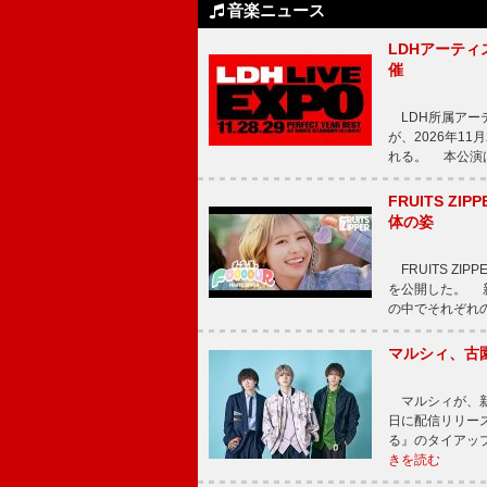
音楽ニュース
LDHアーティス
催
LDH所属アーティス
が、2026年1
れる。 本公演は
FRUITS ZI
体の姿
FRUITS ZI
を公開した。 新曲
の中でそれぞれ
マルシィ、古
マルシィが、新
日に配信リリー
る』のタイアッ
きを読む