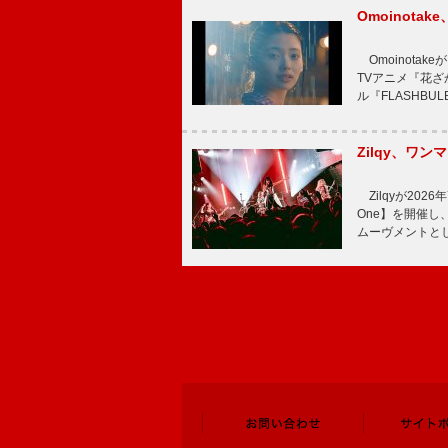
Omoinot
Omoinota
TVアニメ『花ざ
ル『FLASHBU
Zilqy、ワン
Zilqyが2026年
One】を開催し、
ムーヴメントと