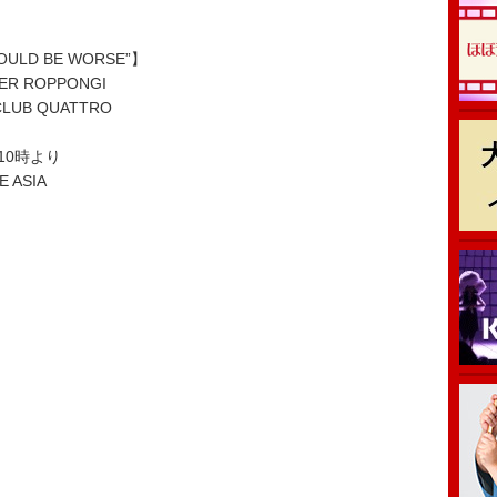
COULD BE WORSE”】
R ROPPONGI
LUB QUATTRO
10時より
E ASIA