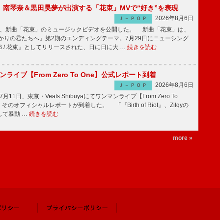
ake、南琴奈＆黒田昊夢が出演する「花束」MVで“好き”を表現
2026年8月6日
Ｊ－ＰＯＰ
keが、新曲「花束」のミュージックビデオを公開した。 新曲「花束」は、
かりの君たちへ』第2期のエンディングテーマ。7月29日にニューシング
LB / 花束』としてリリースされた、日に日に大 …
続きを読む
マンライブ【From Zero To One】公式レポート到着
2026年8月6日
Ｊ－ＰＯＰ
7月11日、東京・Veats Shibuyaにてワンマンライブ【From Zero To
そのオフィシャルレポートが到着した。 「『Birth of Riot』、Zilqyの
して暴動 …
続きを読む
more »