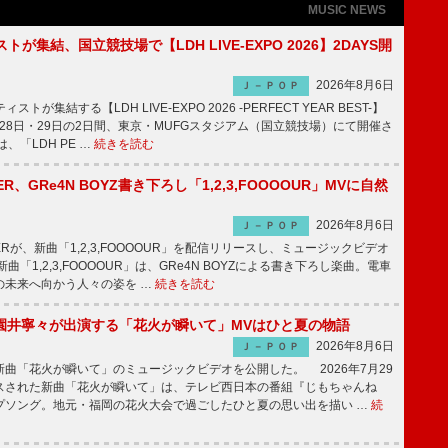
MUSIC NEWS
トが集結、国立競技場で【LDH LIVE-EXPO 2026】2DAYS開
2026年8月6日
Ｊ－ＰＯＰ
トが集結する【LDH LIVE-EXPO 2026 -PERFECT YEAR BEST-】
1月28日・29日の2日間、東京・MUFGスタジアム（国立競技場）にて開催さ
、「LDH PE …
続きを読む
PPER、GRe4N BOYZ書き下ろし「1,2,3,FOOOOUR」MVに自然
2026年8月6日
Ｊ－ＰＯＰ
PPERが、新曲「1,2,3,FOOOOUR」を配信リリースし、ミュージックビデオ
「1,2,3,FOOOOUR」は、GRe4N BOYZによる書き下ろし楽曲。電車
の未来へ向かう人々の姿を …
続きを読む
園井寧々が出演する「花火が瞬いて」MVはひと夏の物語
2026年8月6日
Ｊ－ＰＯＰ
曲「花火が瞬いて」のミュージックビデオを公開した。 2026年7月29
スされた新曲「花火が瞬いて」は、テレビ西日本の番組『じもちゃんね
プソング。地元・福岡の花火大会で過ごしたひと夏の思い出を描い …
続