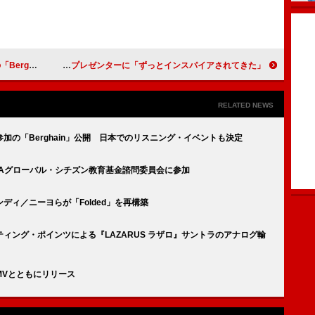
・イベントも決定
チャペル・ローン、シンディ・ローパー【ロックの殿堂】入りのプレゼンターに「ずっとインスパイアされてきた」
RELATED NEWS
加の「Berghain」公開 日本でのリスニング・イベントも決定
FAグローバル・シチズン教育基金諮問委員会に参加
ィ／ニーヨらが「Folded」を再構築
ィング・ポインツによる『LAZARUS ラザロ』サントラのアナログ輸
MVとともにリリース