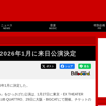
ニュース
音楽
特別企画
NEWS
MUSIC
PR
026年1月に来日公演決定
ポスト
シェア
送る
6年1月に決定した。
rse』をひっさげた公演は、1月27日に東京・EX THEATER
CLUB QUATTRO、29日に大阪・BIGCATにて開催。チケットの