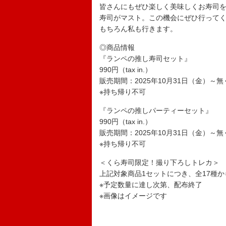
皆さんにもぜひ楽しく美味しくお寿司
寿司がマスト。この機会にぜひ行って
もちろん私も行きます。
◎商品情報
『ランペの推し寿司セット』
990円（tax in.）
販売期間：2025年10月31日（金）～
※持ち帰り不可
『ランペの推しパーティーセット』
990円（tax in.）
販売期間：2025年10月31日（金）～
※持ち帰り不可
＜くら寿司限定！撮り下ろしトレカ＞
上記対象商品1セットにつき、全17種
※予定数量に達し次第、配布終了
※画像はイメージです