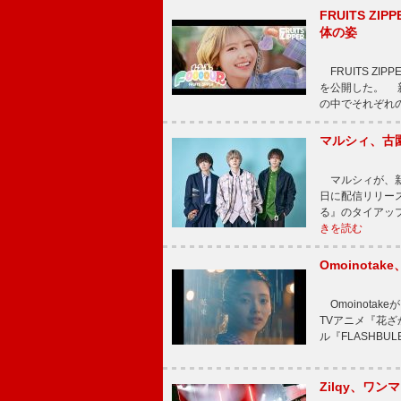
FRUITS ZI
体の姿
FRUITS ZI
を公開した。 新曲
の中でそれぞれ
マルシィ、古
マルシィが、新
日に配信リリー
る』のタイアッ
きを読む
Omoinot
Omoinota
TVアニメ『花ざ
ル『FLASHBU
Zilqy、ワン