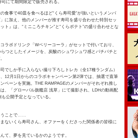
ら寿司にて期間限定で販売される。
食事で40皿を食べるほど“くら寿司愛”が強いというメンバ
ズ」に加え、他のメンバーが推す寿司を盛り合わせた特別セッ
ット』は、“ミニころチキン”と“くらポテト”の盛り合わせとな
コラボドリンク「Wベリーコーラ」がセットで付いており、
ではつらつとしたイメージを、炭酸のシュワシュワ感とパチパチと
だ。
司でしか手に入らない撮り下ろしトレカ（全17種ランダム）
、12月1日からのコラボキャンペーン第2弾では、抽選で直筆
ペーンを実施。THE RAMPAGEのメンバーがそれぞれ推し
は、「グローバル旗艦店 浅草」にて撮影され、LDHの動画配
側も公開予定となっている。
ト
いうことで……
やまないくら寿司さん、オファーをくださった関係者の皆様に
なんて、夢を見ているかのようです。