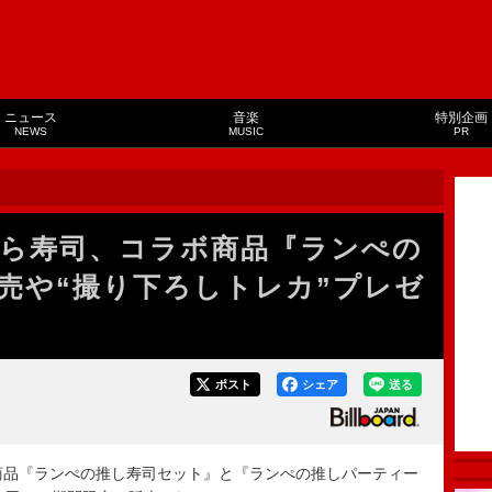
ニュース
音楽
特別企画
NEWS
MUSIC
PR
E×くら寿司、コラボ商品『ランぺの
売や“撮り下ろしトレカ”プレゼ
ポスト
シェア
送る
ボ商品『ランぺの推し寿司セット』と『ランぺの推しパーティー