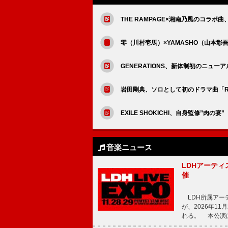
THE RAMPAGE×湘南乃風のコラボ
零（川村壱馬）×YAMASHO（山本彰吾）
GENERATIONS、新体制初のニューアル
岩田剛典、ソロとして初のドラマ曲「Reach
EXILE SHOKICHI、自身監修”肉の宴”
音楽ニュース
LDHアーティス
催
LDH所属アーティス
が、2026年1
れる。 本公演は