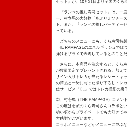
セット』が、10月31日より全国のく
『ランぺの推し寿司セット』は、一度の
ー川村壱馬の大好物「あぶりえびチー
ト。また、『ランぺの推しパーティーセ
っている。
どちらのメニューにも、くら寿司特製
THE RAMPAGEのエネルギッシュ
弾けるザラメで表現しているとのこと
さらに、本商品を注文すると、くら寿
が数量限定でプレゼントされる。加えて
サイン入りトレカが当たるレシートキャン
の商品と一緒に写った撮り下ろしトレカ
信サービス『CL』ではトレカ撮影の裏
◎川村壱馬（THE RAMPAGE）コメン
この度は念願のくら寿司さんコラボと
幼い頃からプライベートでも大好きで
大感謝でございます。
コラボメニューなどがメニューに並ぶ