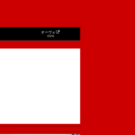
オーヴォ
OVO