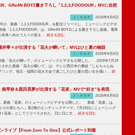
PPER、GRe4N BOYZ書き下ろし「1,2,3,FOOOOUR」MVに自然
2026年8月6日
Ｊ－ＰＯＰ
PPERが、新曲「1,2,3,FOOOOUR」を配信リリースし、ミュージックビデオ
「1,2,3,FOOOOUR」は、GRe4N BOYZによる書き下ろし楽曲。電車
の未来へ向かう人々の姿を …
続きを読む
園井寧々が出演する「花火が瞬いて」MVはひと夏の物語
2026年8月6日
Ｊ－ＰＯＰ
曲「花火が瞬いて」のミュージックビデオを公開した。 2026年7月29
スされた新曲「花火が瞬いて」は、テレビ西日本の番組『じもちゃんね
プソング。地元・福岡の花火大会で過ごしたひと夏の思い出を描い …
続
ake、南琴奈＆黒田昊夢が出演する「花束」MVで“好き”を表現
2026年8月6日
Ｊ－ＰＯＰ
keが、新曲「花束」のミュージックビデオを公開した。 新曲「花束」は、
かりの君たちへ』第2期のエンディングテーマ。7月29日にニューシング
LB / 花束』としてリリースされた、日に日に大 …
続きを読む
マンライブ【From Zero To One】公式レポート到着