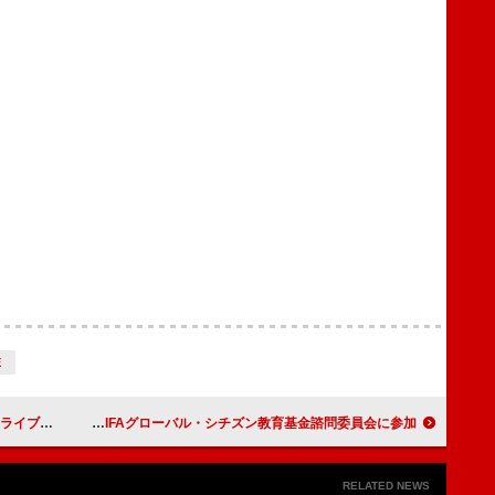
E
イブで開催
シャキーラ／ザ・ウィークエンド、FIFAグローバル・シチズン教育基金諮問委員会に参加
RELATED NEWS