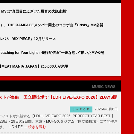
曲、MVは“真面目にふざけた爆音の大脱走劇”
、THE RAMPAGEメンバー同士のコラボ曲「Crisis」MV公開
バム『6IX PIECE』12月リリース
ing for Your Light」先行配信＆“一途な想い”描いたMV公開
【MEAT MANIA JAPAN】に5,000人が来場
MUSIC NEWS
トが集結、国立競技場で【LDH LIVE-EXPO 2026】2DAYS開
2026年8月6日
Ｊ－ＰＯＰ
トが集結する【LDH LIVE-EXPO 2026 -PERFECT YEAR BEST-】
1月28日・29日の2日間、東京・MUFGスタジアム（国立競技場）にて開催さ
、「LDH PE …
続きを読む