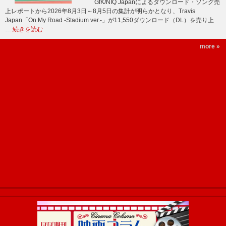
GfK/NIQ Japanによるダウンロード・ソング売
上レポートから2026年8月3日～8月5日の集計が明らかとなり、Travis
Japan「On My Road -Stadium ver.-」が11,550ダウンロード（DL）を売り上
…
続きを読む
more »