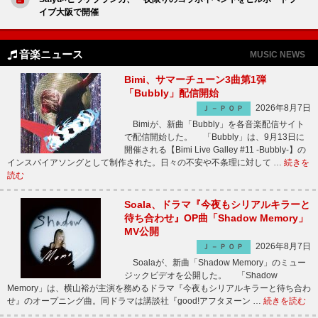
イブ大阪で開催
音楽ニュース
MUSIC NEWS
Bimi、サマーチューン3曲第1弾
「Bubbly」配信開始
2026年8月7日
Ｊ－ＰＯＰ
Bimiが、新曲「Bubbly」を各音楽配信サイト
で配信開始した。 「Bubbly」は、9月13日に
開催される【Bimi Live Galley #11 -Bubbly-】の
インスパイアソングとして制作された。日々の不安や不条理に対して …
続きを
読む
Soala、ドラマ『今夜もシリアルキラーと
待ち合わせ』OP曲「Shadow Memory」
MV公開
2026年8月7日
Ｊ－ＰＯＰ
Soalaが、新曲「Shadow Memory」のミュー
ジックビデオを公開した。 「Shadow
Memory」は、横山裕が主演を務めるドラマ『今夜もシリアルキラーと待ち合わ
せ』のオープニング曲。同ドラマは講談社『good!アフタヌーン …
続きを読む