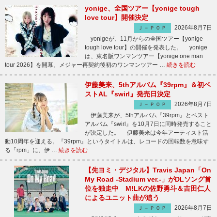
yonige、全国ツアー【yonige tough
love tour】開催決定
2026年8月7日
Ｊ－ＰＯＰ
yonigeが、11月からの全国ツアー【yonige
tough love tour】の開催を発表した。 yonige
は、東名阪ワンマンツアー【yonige one man
tour 2026】を開幕。メジャー再契約後初のワンマンツアー …
続きを読む
伊藤美来、5thアルバム『39rpm』＆初ベ
ストAL『swirl』発売日決定
2026年8月7日
Ｊ－ＰＯＰ
伊藤美来が、5thアルバム『39rpm』とベスト
アルバム『swirl』を10月7日に同時発売すること
が決定した。 伊藤美来は今年アーティスト活
動10周年を迎える。『39rpm』というタイトルは、レコードの回転数を意味す
る「rpm」に、伊 …
続きを読む
【先ヨミ・デジタル】Travis Japan「On
My Road -Stadium ver.-」がDLソング首
位を独走中 M!LKの佐野勇斗＆吉田仁人
によるユニット曲が追う
2026年8月7日
Ｊ－ＰＯＰ