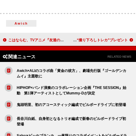
Awich
こはならむ、TVアニメ『友達の妹が僕にだけウザい』EDテーマの新曲「星の鼓動」MV公開
THE RAMPAGE×くら寿司、コラボ商品『ランぺの推し寿司セット』販売や“撮り下ろしトレカ”プレゼント
関連ニュース
RELATED NEWS
Awich×ALIのコラボ曲「黄金の彼方」、劇場先行版『ゴールデンカ
ムイ』主題歌に
HIPHOP×バンド演奏のコラボレーション企画『THE SESSION』始
動 第1弾アーティストとしてMummy-Dが決定
鬼頭明里、初のアコースティック編成でビルボードライブに初登場
長谷川白紙、自身初となるトリオ編成で新春のビルボードライブ初
登場
Salyu×ビッケブランカ、一夜限りのコラボイベントをビルボードラ