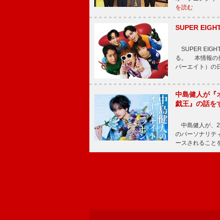
を読む
SUPER E
SUPER EI
る。 本情報の発
パーエイト）の日”
中島健人が『
戯王』の話を
中島健人が、2
のパーソナリティを
ースされることを