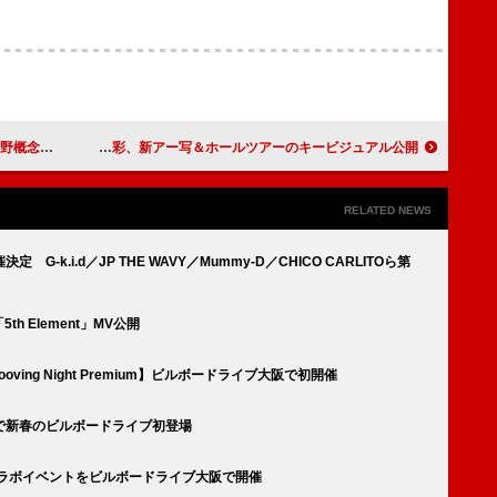
ェクト』連動企画】
山本彩、新アー写＆ホールツアーのキービジュアル公開
RELATED NEWS
 G-k.i.d／JP THE WAVY／Mummy-D／CHICO CARLITOら第
th Element」MV公開
ooving Night Premium】ビルボードライブ大阪で初開催
で新春のビルボードライブ初登場
のコラボイベントをビルボードライブ大阪で開催