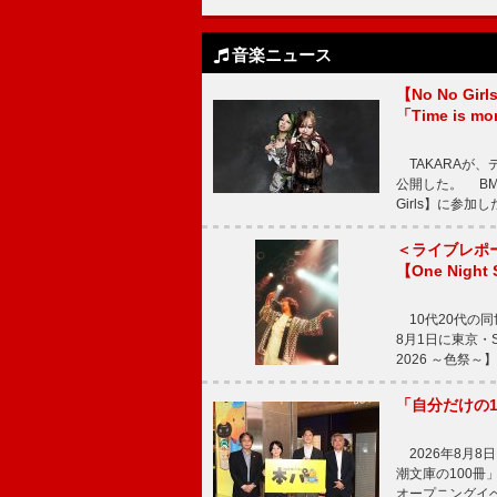
音楽ニュース
【No No G
「Time is 
TAKARAが、デ
公開した。 BM
Girls】に参加
＜ライブレポ
【One Night
10代20代の
8月1日に東京・Sp
2026 ～色祭
「自分だけの
2026年8月
潮文庫の100
オープニングイ