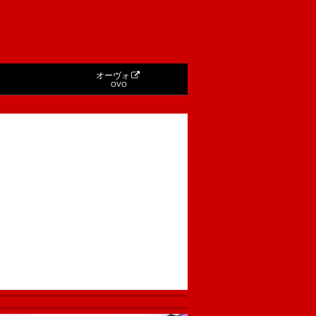
オーヴォ
OVO