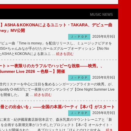
MUSIC NEWS
irls】ASHA＆KOKONAによるユニット・TAKARA、デビュー曲
money」MV公開
2026年8月9日
Ｊ－ＰＯＰ
ビュー曲「Time is money」を配信リリースし、ミュージックビデオを
SG×ちゃんみなが手がけたガールズグループオーディション【No No
したASHAとKOKONAによる新ユニ …
続きを読む
ート＞一夜限りのカラフルでハッピーな祝祭――映秀。、
 Summer Live 2026 ～色祭～】開催
2026年8月9日
Ｊ－ＰＯＰ
同世代リスナーを中心に注目を集めるシンガーソングライターの映秀。が、
otify O-WESTにて一夜限りのワンマンライブ【One Night Summer Live
～】を開催した。 夏 …
続きを読む
1冊との出会いを」――全国の本屋パーティ【本パ】がスタート
2026年8月9日
Ｊ－ＰＯＰ
8日に東京・紀伊國屋書店新宿本店で、森永乳業のマウントレーニアと「新
冊」を企画する新潮文庫がコラボしたプロジェクト【本パ】オールナイト・
ベントが開催された。 本プロジェクトは「ほんとのひとやすみ …
続き