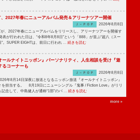
IGHT、2027年春にニューアルバム発売＆アリーナツアー開催
2026年8月8日
Ｊ－ＰＯＰ
GHTが、2027年春にニューアルバムをリリースし、アリーナツアーを開催す
表が行われた日は、“令和8年8月8日”という「888」が並ぶ“超八（スー
。SUPER EIGHTは、前日に行われ …
続きを読む
オールナイトニッポン』パーソナリティ、人生相談を受け『遊
するコーナーも
2026年8月8日
Ｊ－ＰＯＰ
026年8月14日深夜に放送となるニッポン放送『オールナイトニッポン』
担当する。 8月19日にニューシングル『鬼事 / Fiction Love』がリリ
記念して、中島健人が通称“1部”のパ …
続きを読む
more »