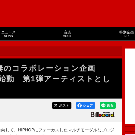
ニュース
音楽
特別企画
NEWS
MUSIC
PR
演奏のコラボレーション企画
ON』始動 第1弾アーティストとし
ポスト
シェア
送る
を志向して、HIPHOPにフォーカスしたマルチモーダルなプロジ