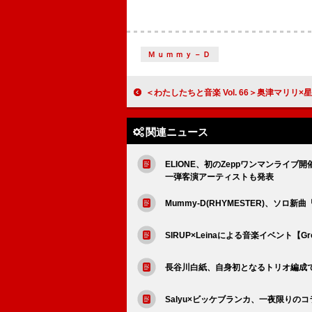
Ｍｕｍｍｙ－Ｄ
＜わたしたちと音楽 Vol. 66＞奥津マリリ×星野概念が語る、涙活や瞑想を通じた心のケア【『B-sideプロジ
関連ニュース
ELIONE、初のZeppワンマンライブ開催決定
一弾客演アーティストも発表
Mummy-D(RHYMESTER)、ソロ新曲「5
SIRUP×Leinaによる音楽イベント【Gr
長谷川白紙、自身初となるトリオ編成
Salyu×ビッケブランカ、一夜限り