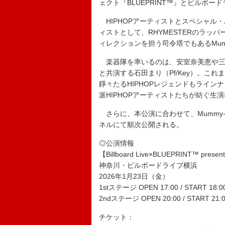
ェクト『BLUEPRINT™』とビルボ
HIPHOPアーティストとスペシャル
ィストとして、RHYMESTERのラッ
ィレクションを担う司令塔でもあるMum
楽器隊を率いるのは、安室奈美恵や三浦大知
と共演する石田まり（Pf/Key）。こ
錚々たるHIPHOPレジェンドもライ
派HIPHOPアーティストたちが紡ぐ
さらに、本公演に合わせて、Mummy-D
ネルにて順次公開される。
◎公演情報
【Billboard Live×BLUEPRINT™ present
神奈川・ビルボードライブ横浜
2026年1月23日（金）
1stステージ OPEN 17:00 / START 18:0
2ndステージ OPEN 20:00 / START 21:
チケット：