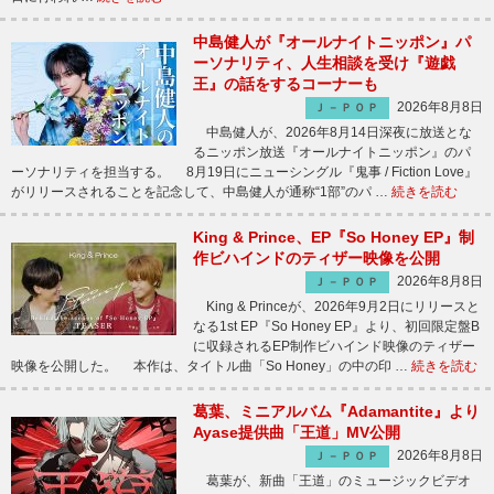
中島健人が『オールナイトニッポン』パ
ーソナリティ、人生相談を受け『遊戯
王』の話をするコーナーも
2026年8月8日
Ｊ－ＰＯＰ
中島健人が、2026年8月14日深夜に放送とな
るニッポン放送『オールナイトニッポン』のパ
ーソナリティを担当する。 8月19日にニューシングル『鬼事 / Fiction Love』
がリリースされることを記念して、中島健人が通称“1部”のパ …
続きを読む
King & Prince、EP『So Honey EP』制
作ビハインドのティザー映像を公開
2026年8月8日
Ｊ－ＰＯＰ
King & Princeが、2026年9月2日にリリースと
なる1st EP『So Honey EP』より、初回限定盤B
に収録されるEP制作ビハインド映像のティザー
映像を公開した。 本作は、タイトル曲「So Honey」の中の印 …
続きを読む
葛葉、ミニアルバム『Adamantite』より
Ayase提供曲「王道」MV公開
2026年8月8日
Ｊ－ＰＯＰ
葛葉が、新曲「王道」のミュージックビデオ