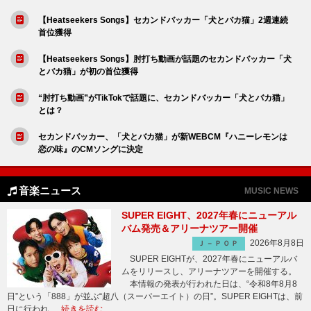
【Heatseekers Songs】セカンドバッカー「犬とバカ猫」2週連続
首位獲得
【Heatseekers Songs】肘打ち動画が話題のセカンドバッカー「犬
とバカ猫」が初の首位獲得
“肘打ち動画”がTikTokで話題に、セカンドバッカー「犬とバカ猫」
とは？
セカンドバッカー、「犬とバカ猫」が新WEBCM『ハニーレモンは
恋の味』のCMソングに決定
音楽ニュース
MUSIC NEWS
SUPER EIGHT、2027年春にニューアル
バム発売＆アリーナツアー開催
2026年8月8日
Ｊ－ＰＯＰ
SUPER EIGHTが、2027年春にニューアルバ
ムをリリースし、アリーナツアーを開催する。
本情報の発表が行われた日は、“令和8年8月8
日”という「888」が並ぶ“超八（スーパーエイト）の日”。SUPER EIGHTは、前
日に行われ …
続きを読む