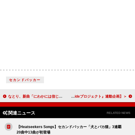
セカンドバッカー
なとり、新曲「にわかには信じがたいものです」リリース＆MV公開
＜わたしたちと音楽 Vol. 66＞奥津マリリ×星野概念が語る、涙活や瞑想を通じた心のケア【『B-sideプロジェクト』連動企画】
関連ニュース
RELATED NEWS
【Heatseekers Songs】セカンドバッカー「犬とバカ猫」3連覇
20曲中13曲が初登場