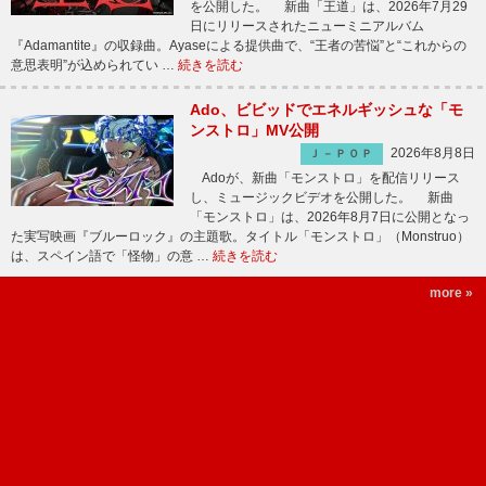
を公開した。 新曲「王道」は、2026年7月29
日にリリースされたニューミニアルバム
『Adamantite』の収録曲。Ayaseによる提供曲で、“王者の苦悩”と“これからの
意思表明”が込められてい …
続きを読む
Ado、ビビッドでエネルギッシュな「モ
ンストロ」MV公開
2026年8月8日
Ｊ－ＰＯＰ
Adoが、新曲「モンストロ」を配信リリース
し、ミュージックビデオを公開した。 新曲
「モンストロ」は、2026年8月7日に公開となっ
た実写映画『ブルーロック』の主題歌。タイトル「モンストロ」（Monstruo）
は、スペイン語で「怪物」の意 …
続きを読む
more »