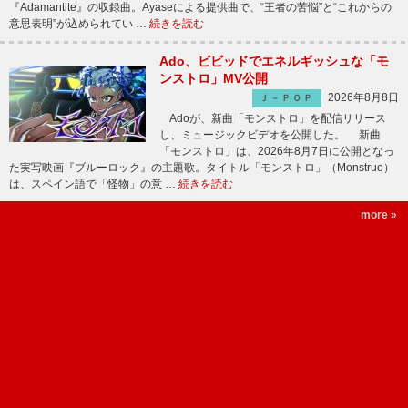
『Adamantite』の収録曲。Ayaseによる提供曲で、“王者の苦悩”と“これからの
意思表明”が込められてい …
続きを読む
Ado、ビビッドでエネルギッシュな「モ
ンストロ」MV公開
2026年8月8日
Ｊ－ＰＯＰ
Adoが、新曲「モンストロ」を配信リリース
し、ミュージックビデオを公開した。 新曲
「モンストロ」は、2026年8月7日に公開となっ
た実写映画『ブルーロック』の主題歌。タイトル「モンストロ」（Monstruo）
は、スペイン語で「怪物」の意 …
続きを読む
more »