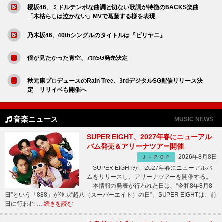
櫻坂46、ミドルテンポな曲調と切ない歌詞が特徴のBACKS楽曲
「木枯らしは泣かない」MVで葛藤する様を表現
乃木坂46、40thシングルのタイトルは『ビリヤニ』
僕が見たかった青空、7thSG発売決定
秋元康プロデュースのRain Tree、3rdデジタルSG配信リリース決
定 リリイベも開催へ
音楽ニュース
MUSIC NEWS
SUPER EIGHT、2027年春にニューアル
バム発売＆アリーナツアー開催
2026年8月8日
Ｊ－ＰＯＰ
SUPER EIGHTが、2027年春にニューアルバ
ムをリリースし、アリーナツアーを開催する。
本情報の発表が行われた日は、“令和8年8月8
日”という「888」が並ぶ“超八（スーパーエイト）の日”。SUPER EIGHTは、前
日に行われ …
続きを読む