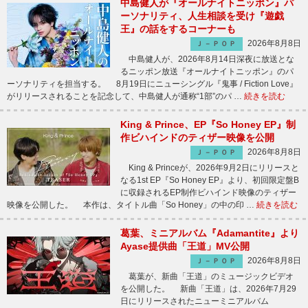
中島健人が『オールナイトニッポン』パ
ーソナリティ、人生相談を受け『遊戯
王』の話をするコーナーも
2026年8月8日
Ｊ－ＰＯＰ
中島健人が、2026年8月14日深夜に放送とな
るニッポン放送『オールナイトニッポン』のパ
ーソナリティを担当する。 8月19日にニューシングル『鬼事 / Fiction Love』
がリリースされることを記念して、中島健人が通称“1部”のパ …
続きを読む
King & Prince、EP『So Honey EP』制
作ビハインドのティザー映像を公開
2026年8月8日
Ｊ－ＰＯＰ
King & Princeが、2026年9月2日にリリースと
なる1st EP『So Honey EP』より、初回限定盤B
に収録されるEP制作ビハインド映像のティザー
映像を公開した。 本作は、タイトル曲「So Honey」の中の印 …
続きを読む
葛葉、ミニアルバム『Adamantite』より
Ayase提供曲「王道」MV公開
2026年8月8日
Ｊ－ＰＯＰ
葛葉が、新曲「王道」のミュージックビデオ
を公開した。 新曲「王道」は、2026年7月29
日にリリースされたニューミニアルバム