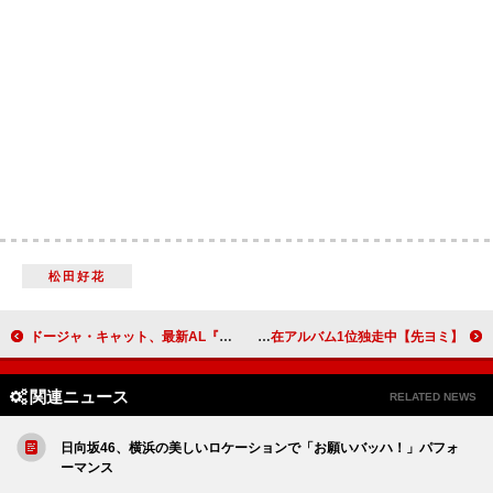
松田好花
ドージャ・キャット、最新AL『ヴィー』国内盤CD発売決定 オリジナル封入特典付
【先ヨミ】TOMORROW X TOGETHER『Starkissed』約29万枚で現在アルバム1位独走中
関連ニュース
RELATED NEWS
日向坂46、横浜の美しいロケーションで「お願いバッハ！」パフォ
ーマンス