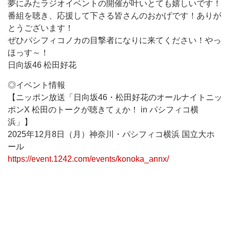
夢にみたラジオイベントの開催が叶いとても嬉しいです！
番組を聴き、応援して下さる皆さんのおかげです！ありが
とうございます！
ぜひパシフィコノカの目撃者になりに来てください！やっ
ほっす～！
日向坂46 松田好花
◎イベント情報
【ニッポン放送「日向坂46・松田好花のオールナイトニッ
ポンX 松田のトークが聴きてぇか！ in パシフィコ横
浜」】
2025年12月8日（月）神奈川・パシフィコ横浜 国立大ホ
ール
https://event.1242.com/events/konoka_annx/