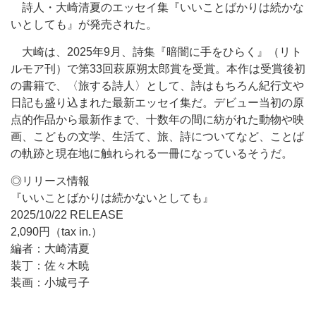
詩人・大崎清夏のエッセイ集『いいことばかりは続かな
いとしても』が発売された。
大崎は、2025年9月、詩集『暗闇に手をひらく』（リト
ルモア刊）で第33回萩原朔太郎賞を受賞。本作は受賞後初
の書籍で、〈旅する詩人〉として、詩はもちろん紀行文や
日記も盛り込まれた最新エッセイ集だ。デビュー当初の原
点的作品から最新作まで、十数年の間に紡がれた動物や映
画、こどもの文学、生活て、旅、詩についてなど、ことば
の軌跡と現在地に触れられる一冊になっているそうだ。
◎リリース情報
『いいことばかりは続かないとしても』
2025/10/22 RELEASE
2,090円（tax in.）
編者：大崎清夏
装丁：佐々木暁
装画：小城弓子