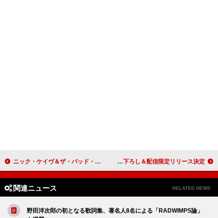
ニック・ケイヴ＆ザ・バッド・シーズ、最新ツアーの模様を収めた『ライヴ・ゴッド』より「Wild God」映像公開
離婚伝説、ホンダ「VEZEL e:HEV RS」新CMソング書き下ろし＆配信限定リリース決定
関連ニュース
RELATED NEWS
野田洋次郎の初となる歌詞集、著名人8名による「RADWIMPS論」