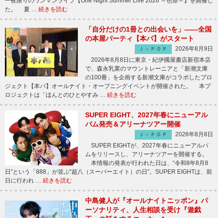
一夜限りのワンマンライブ【One Night Summer Live 2026 ～色祭～】を開催し
た。 夏 …
続きを読む
「自分だけの1冊との出会いを」――全国
の本屋パーティ【本パ】がスタート
2026年8月9日
Ｊ－ＰＯＰ
2026年8月8日に東京・紀伊國屋書店新宿本店
で、森永乳業のマウントレーニアと「新潮文庫
の100冊」を企画する新潮文庫がコラボしたプロ
ジェクト【本パ】オールナイト・オープニングイベントが開催された。 本プ
ロジェクトは「ほんとのひとやすみ …
続きを読む
SUPER EIGHT、2027年春にニューアル
バム発売＆アリーナツアー開催
2026年8月8日
Ｊ－ＰＯＰ
SUPER EIGHTが、2027年春にニューアルバ
ムをリリースし、アリーナツアーを開催する。
本情報の発表が行われた日は、“令和8年8月8
日”という「888」が並ぶ“超八（スーパーエイト）の日”。SUPER EIGHTは、前
日に行われ …
続きを読む
中島健人が『オールナイトニッポン』パ
ーソナリティ、人生相談を受け『遊戯