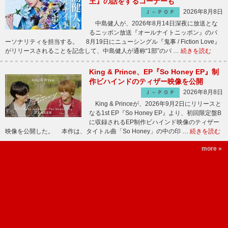
王』の話をするコーナーも
2026年8月8日
Ｊ－ＰＯＰ
中島健人が、2026年8月14日深夜に放送とな
るニッポン放送『オールナイトニッポン』のパ
ーソナリティを担当する。 8月19日にニューシングル『鬼事 / Fiction Love』
がリリースされることを記念して、中島健人が通称“1部”のパ …
続きを読む
King & Prince、EP『So Honey EP』制
作ビハインドのティザー映像を公開
2026年8月8日
Ｊ－ＰＯＰ
King & Princeが、2026年9月2日にリリースと
なる1st EP『So Honey EP』より、初回限定盤B
に収録されるEP制作ビハインド映像のティザー
映像を公開した。 本作は、タイトル曲「So Honey」の中の印 …
続きを読む
more »