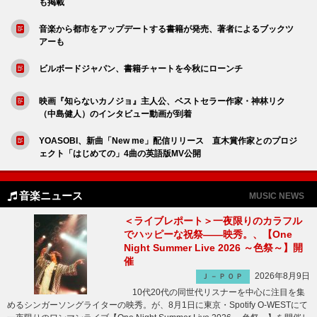
も掲載
音楽から都市をアップデートする書籍が発売、著者によるブックツ
アーも
ビルボードジャパン、書籍チャートを今秋にローンチ
映画『知らないカノジョ』主人公、ベストセラー作家・神林リク
（中島健人）のインタビュー動画が到着
YOASOBI、新曲「New me」配信リリース 直木賞作家とのプロジ
ェクト「はじめての」4曲の英語版MV公開
音楽ニュース
MUSIC NEWS
＜ライブレポート＞一夜限りのカラフル
でハッピーな祝祭――映秀。、【One
Night Summer Live 2026 ～色祭～】開
催
2026年8月9日
Ｊ－ＰＯＰ
10代20代の同世代リスナーを中心に注目を集
めるシンガーソングライターの映秀。が、8月1日に東京・Spotify O-WESTにて