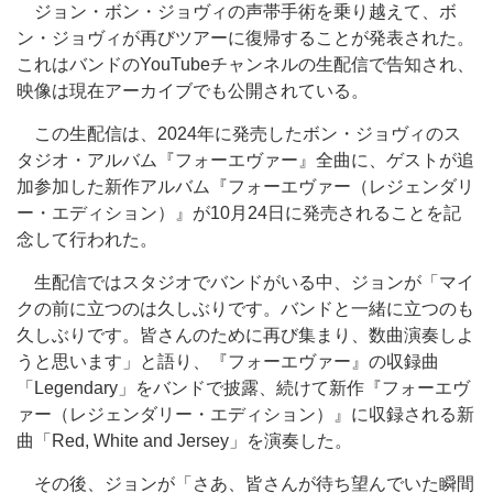
ジョン・ボン・ジョヴィの声帯手術を乗り越えて、ボ
ン・ジョヴィが再びツアーに復帰することが発表された。
これはバンドのYouTubeチャンネルの生配信で告知され、
映像は現在アーカイブでも公開されている。
この生配信は、2024年に発売したボン・ジョヴィのス
タジオ・アルバム『フォーエヴァー』全曲に、ゲストが追
加参加した新作アルバム『フォーエヴァー（レジェンダリ
ー・エディション）』が10月24日に発売されることを記
念して行われた。
生配信ではスタジオでバンドがいる中、ジョンが「マイ
クの前に立つのは久しぶりです。バンドと一緒に立つのも
久しぶりです。皆さんのために再び集まり、数曲演奏しよ
うと思います」と語り、『フォーエヴァー』の収録曲
「Legendary」をバンドで披露、続けて新作『フォーエヴ
ァー（レジェンダリー・エディション）』に収録される新
曲「Red, White and Jersey」を演奏した。
その後、ジョンが「さあ、皆さんが待ち望んでいた瞬間