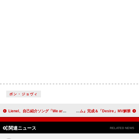
ボン・ジョヴィ
Lienel、自己紹介ソング「We are Lienel!!!!!!」“光速の六大神 ver.”ライブ映像を公開
プーマ・ブルー、ニューAL『クローク・ドリーム』完成＆「Desire」MV解禁
関連ニュース
RELATED NEWS