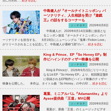
日に行われ …
続きを読む
中島健人が『オールナイトニッポン』パ
ーソナリティ、人生相談を受け『遊戯
王』の話をするコーナーも
2026年8月8日
Ｊ－ＰＯＰ
中島健人が、2026年8月14日深夜に放送とな
るニッポン放送『オールナイトニッポン』のパ
ーソナリティを担当する。 8月19日にニューシングル『鬼事 / Fiction Love』
がリリースされることを記念して、中島健人が通称“1部”のパ …
続きを読む
King & Prince、EP『So Honey EP』制
作ビハインドのティザー映像を公開
2026年8月8日
Ｊ－ＰＯＰ
King & Princeが、2026年9月2日にリリースと
なる1st EP『So Honey EP』より、初回限定盤B
に収録されるEP制作ビハインド映像のティザー
映像を公開した。 本作は、タイトル曲「So Honey」の中の印 …
続きを読む
葛葉、ミニアルバム『Adamantite』より
Ayase提供曲「王道」MV公開
2026年8月8日
Ｊ－ＰＯＰ
葛葉が、新曲「王道」のミュージックビデオ