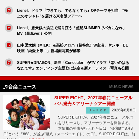
Lienel、ドラマ『できても、できなくても』OPテーマを担当 “極
上のオシャレ”を届ける東名阪ツアーへ
Lienel、悪天候の浜辺で踊り狂う「超絶SUMMERでバカになれ」
MV（暴風ver.）公開
山中柔太朗（M!LK）＆高松アロハ（超特急）W主演、ヤンキーBL
映画『純愛上等！』新場面写真が解禁
SUPER★DRAGON、新曲「Concealer」がTVドラマ『悪いのはあ
なたです』エンディング主題歌に決定＆新アーティスト写真も公開
音楽ニュース
MUSIC NEWS
SUPER EIGHT、2027年春にニューアル
バム発売＆アリーナツアー開催
2026年8月8日
Ｊ－ＰＯＰ
SUPER EIGHTが、2027年春にニューアルバ
ムをリリースし、アリーナツアーを開催する。
本情報の発表が行われた日は、“令和8年8月8
日”という「888」が並ぶ“超八（スーパーエイト）の日”。SUPER EIGHTは、前