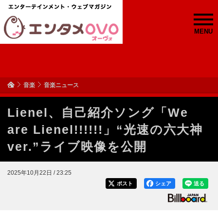
MENU
音楽
音楽ニュース
Lienel、自己紹介ソング「We
are Lienel!!!!!!」“光速の六大神
ver.”ライブ映像を公開
2025年10月22日 / 23:25
ポスト
シェア
送る