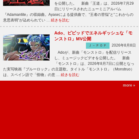
を公開した。 新曲「王道」は、2026年7月29
日にリリースされたニューミニアルバム
『Adamantite』の収録曲。Ayaseによる提供曲で、“王者の苦悩”と“これからの
意思表明”が込められてい …
続きを読む
Ado、ビビッドでエネルギッシュな「モ
ンストロ」MV公開
2026年8月8日
Ｊ－ＰＯＰ
Adoが、新曲「モンストロ」を配信リリース
し、ミュージックビデオを公開した。 新曲
「モンストロ」は、2026年8月7日に公開となっ
た実写映画『ブルーロック』の主題歌。タイトル「モンストロ」（Monstruo）
は、スペイン語で「怪物」の意 …
続きを読む
more »