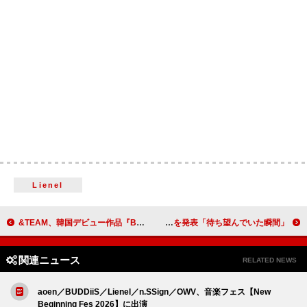
Lienel
&TEAM、韓国デビュー作品『Back to Life』トラックリストを公開
ボン・ジョヴィ、ジョンの声帯手術を乗り越えてツアー復帰を発表「待ち望んでいた瞬間」
関連ニュース
RELATED NEWS
aoen／BUDDiiS／Lienel／n.SSign／OWV、音楽フェス【New
Beginning Fes 2026】に出演