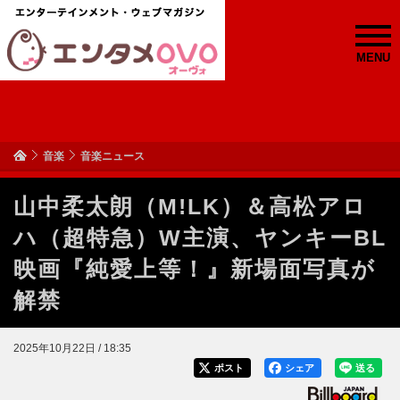
MENU
音楽
音楽ニュース
山中柔太朗（M!LK）＆高松アロ
ハ（超特急）W主演、ヤンキーBL
映画『純愛上等！』新場面写真が
解禁
2025年10月22日 / 18:35
ポスト
シェア
送る