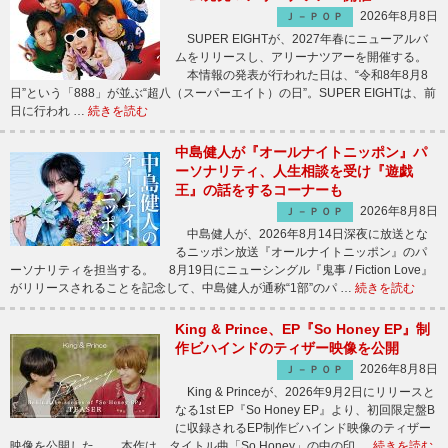
2026年8月8日
Ｊ－ＰＯＰ
SUPER EIGHTが、2027年春にニューアルバ
ムをリリースし、アリーナツアーを開催する。
本情報の発表が行われた日は、“令和8年8月8
日”という「888」が並ぶ“超八（スーパーエイト）の日”。SUPER EIGHTは、前
日に行われ …
続きを読む
中島健人が『オールナイトニッポン』パ
ーソナリティ、人生相談を受け『遊戯
王』の話をするコーナーも
2026年8月8日
Ｊ－ＰＯＰ
中島健人が、2026年8月14日深夜に放送とな
るニッポン放送『オールナイトニッポン』のパ
ーソナリティを担当する。 8月19日にニューシングル『鬼事 / Fiction Love』
がリリースされることを記念して、中島健人が通称“1部”のパ …
続きを読む
King & Prince、EP『So Honey EP』制
作ビハインドのティザー映像を公開
2026年8月8日
Ｊ－ＰＯＰ
King & Princeが、2026年9月2日にリリースと
なる1st EP『So Honey EP』より、初回限定盤B
に収録されるEP制作ビハインド映像のティザー
映像を公開した。 本作は、タイトル曲「So Honey」の中の印 …
続きを読む