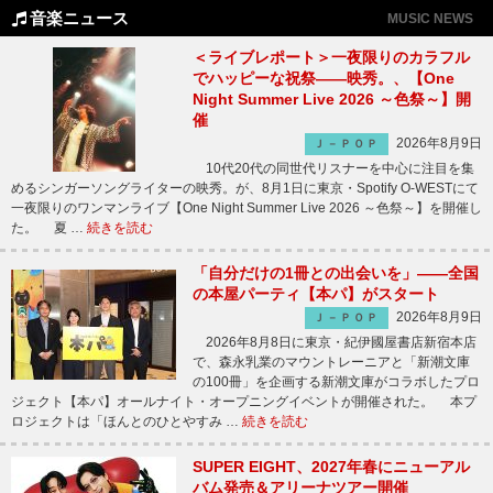
音楽ニュース
MUSIC NEWS
＜ライブレポート＞一夜限りのカラフル
でハッピーな祝祭――映秀。、【One
Night Summer Live 2026 ～色祭～】開
催
2026年8月9日
Ｊ－ＰＯＰ
10代20代の同世代リスナーを中心に注目を集
めるシンガーソングライターの映秀。が、8月1日に東京・Spotify O-WESTにて
一夜限りのワンマンライブ【One Night Summer Live 2026 ～色祭～】を開催し
た。 夏 …
続きを読む
「自分だけの1冊との出会いを」――全国
の本屋パーティ【本パ】がスタート
2026年8月9日
Ｊ－ＰＯＰ
2026年8月8日に東京・紀伊國屋書店新宿本店
で、森永乳業のマウントレーニアと「新潮文庫
の100冊」を企画する新潮文庫がコラボしたプロ
ジェクト【本パ】オールナイト・オープニングイベントが開催された。 本プ
ロジェクトは「ほんとのひとやすみ …
続きを読む
SUPER EIGHT、2027年春にニューアル
バム発売＆アリーナツアー開催