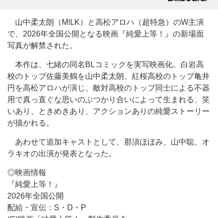
山中柔太朗（M!LK）と高松アロハ（超特急）のW主演
で、2026年全国公開となる映画『純愛上等！』の新場面
写真が解禁された。
本作は、七緒の同名BLコミックを実写映画化。白岩高
校のトップ佐藤美鶴を山中柔太朗、紅桜高校のトップ亀井
円を高松アロハが演じ、敵対高校のトップ同士による不器
用で真っ直ぐな思いのぶつかり合いによって生まれる、笑
いあり、ときめきあり、アクションありの純愛ストーリー
が描かれる。
あわせて追加キャストとして、那須ほほみ、山中聡、オ
ラキオの出演が発表となった。
◎映画情報
『純愛上等！』
2026年全国公開
配給・宣伝：S・D・P