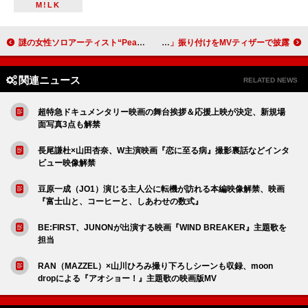
M!LK
謎の女性ソロアーティスト“Peach Nap”、EP『Two Peaches』より「脱優柔不断」リリックビデオ公開
LE SSERAFIM、ウィットに富んだ「SPAGHETTI」振り付けをMVティザーで披露
関連ニュース
RELATED NEWS
超特急ドキュメンタリー映画の舞台挨拶＆応援上映が決定、新規場
面写真3点も解禁
長尾謙杜×山田杏奈、W主演映画『恋に至る病』撮影裏話などインタ
ビュー映像解禁
豆原一成（JO1）演じる主人公に転機が訪れる本編映像解禁、映画
『富士山と、コーヒーと、しあわせの数式』
BE:FIRST、JUNONが出演する映画『WIND BREAKER』主題歌を
担当
RAN（MAZZEL）×山川ひろみ撮り下ろしシーンも収録、moon
dropによる『アオショー！』主題歌の映画版MV