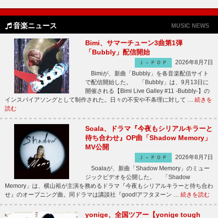
音楽ニュース
MUSIC NEWS
Bimi、サマーチューン3曲第1弾
「Bubbly」配信開始
2026年8月7日
Ｊ－ＰＯＰ
Bimiが、新曲「Bubbly」を各音楽配信サイト
で配信開始した。 「Bubbly」は、9月13日に
開催される【Bimi Live Galley #11 -Bubbly-】の
インスパイアソングとして制作された。日々の不安や不条理に対して …
続きを
読む
Soala、ドラマ『今夜もシリアルキラーと
待ち合わせ』OP曲「Shadow Memory」
MV公開
2026年8月7日
Ｊ－ＰＯＰ
Soalaが、新曲「Shadow Memory」のミュー
ジックビデオを公開した。 「Shadow
Memory」は、横山裕が主演を務めるドラマ『今夜もシリアルキラーと待ち合わ
せ』のオープニング曲。同ドラマは講談社『good!アフタヌーン …
続きを読む
yonige、全国ツアー【yonige tough