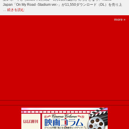
Japan「On My Road -Stadium ver.-」が11,550ダウンロード（DL）を売り上
…
続きを読む
more »