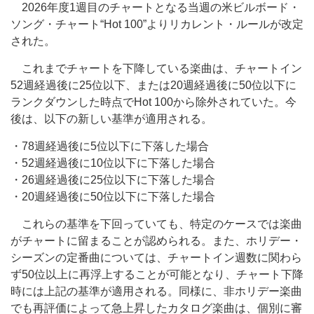
2026年度1週目のチャートとなる当週の米ビルボード・
ソング・チャート“Hot 100”よりリカレント・ルールが改定
された。
これまでチャートを下降している楽曲は、チャートイン
52週経過後に25位以下、または20週経過後に50位以下に
ランクダウンした時点でHot 100から除外されていた。今
後は、以下の新しい基準が適用される。
・78週経過後に5位以下に下落した場合
・52週経過後に10位以下に下落した場合
・26週経過後に25位以下に下落した場合
・20週経過後に50位以下に下落した場合
これらの基準を下回っていても、特定のケースでは楽曲
がチャートに留まることが認められる。また、ホリデー・
シーズンの定番曲については、チャートイン週数に関わら
ず50位以上に再浮上することが可能となり、チャート下降
時には上記の基準が適用される。同様に、非ホリデー楽曲
でも再評価によって急上昇したカタログ楽曲は、個別に審