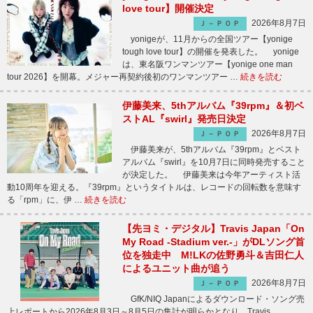
love tour】開催決定
2026年8月7日
Ｊ－ＰＯＰ
yonigeが、11月からの全国ツアー【yonige
tough love tour】の開催を発表した。 yonige
は、東名阪ワンマンツアー【yonige one man
tour 2026】を開幕。メジャー再契約後初のワンマンツアー …
続きを読む
伊藤美来、5thアルバム『39rpm』＆初ベ
ストAL『swirl』発売日決定
2026年8月7日
Ｊ－ＰＯＰ
伊藤美来が、5thアルバム『39rpm』とベスト
アルバム『swirl』を10月7日に同時発売すること
が決定した。 伊藤美来は今年アーティスト活
動10周年を迎える。『39rpm』というタイトルは、レコードの回転数を意味す
る「rpm」に、伊 …
続きを読む
【先ヨミ・デジタル】Travis Japan「On
My Road -Stadium ver.-」がDLソング首
位を独走中 M!LKの佐野勇斗＆吉田仁人
によるユニット曲が追う
2026年8月7日
Ｊ－ＰＯＰ
GfK/NIQ Japanによるダウンロード・ソング売
上レポートから2026年8月3日～8月5日の集計が明らかとなり、Travis