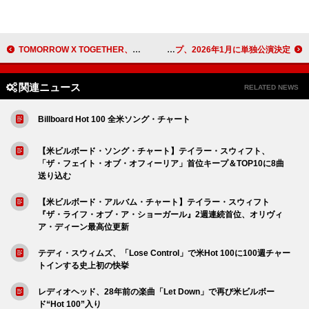
TOMORROW X TOGETHER、最新曲含む5曲のMVをユニカビジョンで放映
ニーキャップ、2026年1月に単独公演決定
関連ニュース
RELATED NEWS
Billboard Hot 100 全米ソング・チャート
【米ビルボード・ソング・チャート】テイラー・スウィフト、
「ザ・フェイト・オブ・オフィーリア」首位キープ＆TOP10に8曲
送り込む
【米ビルボード・アルバム・チャート】テイラー・スウィフト
『ザ・ライフ・オブ・ア・ショーガール』2週連続首位、オリヴィ
ア・ディーン最高位更新
テディ・スウィムズ、「Lose Control」で米Hot 100に100週チャー
トインする史上初の快挙
レディオヘッド、28年前の楽曲「Let Down」で再び米ビルボー
ド“Hot 100”入り