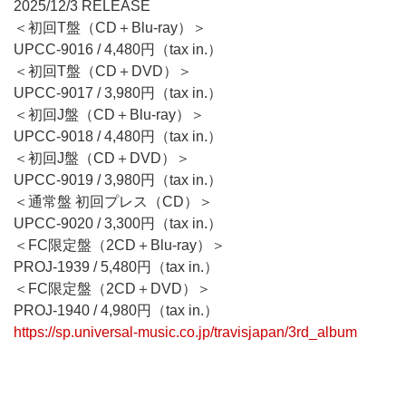
2025/12/3 RELEASE
＜初回T盤（CD＋Blu-ray）＞
UPCC-9016 / 4,480円（tax in.）
＜初回T盤（CD＋DVD）＞
UPCC-9017 / 3,980円（tax in.）
＜初回J盤（CD＋Blu-ray）＞
UPCC-9018 / 4,480円（tax in.）
＜初回J盤（CD＋DVD）＞
UPCC-9019 / 3,980円（tax in.）
＜通常盤 初回プレス（CD）＞
UPCC-9020 / 3,300円（tax in.）
＜FC限定盤（2CD＋Blu-ray）＞
PROJ-1939 / 5,480円（tax in.）
＜FC限定盤（2CD＋DVD）＞
PROJ-1940 / 4,980円（tax in.）
https://sp.universal-music.co.jp/travisjapan/3rd_album