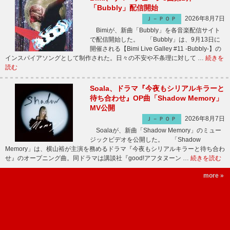
「Bubbly」配信開始
2026年8月7日
Ｊ－ＰＯＰ
Bimiが、新曲「Bubbly」を各音楽配信サイト
で配信開始した。 「Bubbly」は、9月13日に
開催される【Bimi Live Galley #11 -Bubbly-】の
インスパイアソングとして制作された。日々の不安や不条理に対して …
続きを
読む
Soala、ドラマ『今夜もシリアルキラーと
待ち合わせ』OP曲「Shadow Memory」
MV公開
2026年8月7日
Ｊ－ＰＯＰ
Soalaが、新曲「Shadow Memory」のミュー
ジックビデオを公開した。 「Shadow
Memory」は、横山裕が主演を務めるドラマ『今夜もシリアルキラーと待ち合わ
せ』のオープニング曲。同ドラマは講談社『good!アフタヌーン …
続きを読む
more »