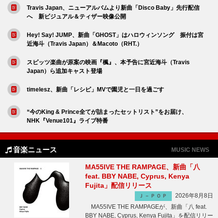
Travis Japan、ニューアルバムより新曲「Disco Baby」先行配信
へ 新ビジュアル＆ティザー映像公開
Hey! Say! JUMP、新曲「GHOST」はハロウィンソング 振付は宮
近海斗（Travis Japan）＆Macoto（RHT.）
スピッツ楽曲が原案の映画『楓』、本予告に宮近海斗（Travis
Japan）ら追加キャスト登場
timelesz、新曲「レシピ」MVで園児と一日を過ごす
“今のKing & Prince全てが詰まったセットリスト”をお届け、
NHK『Venue101』ライブ特番
音楽ニュース
MUSIC NEWS
MA55IVE THE RAMPAGE、新曲「八
feat. BBY NABE, Cyprus, Kenya
Fujita」配信リリース
2026年8月8日
Ｊ－ＰＯＰ
MA55IVE THE RAMPAGEが、新曲「八 feat.
BBY NABE, Cyprus, Kenya Fujita」を配信リリー