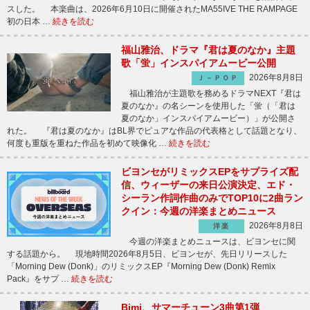
スした。 本楽曲は、2026年6月10日に開催されたMA55IVE THE RAMPAGE
初の日本 …
続きを読む
福山雅治、ドラマ『君は夏のなか』主題
歌「蛍」インスパイアムービー公開
2026年8月8日
Ｊ－ＰＯＰ
福山雅治が主題歌を務めるドラマNEXT『君は
夏のなか』の名シーンを使用した「蛍（「君は
夏のなか」インスパイアムービー）」が公開さ
れた。 『君は夏のなか』はBL界でピュアな作品の代表格として話題となり、
何度も重版を重ねた作品を初めて映像化 …
続きを読む
ビヨンセがリミックスEPをサプライズ配
信、ウィーザーの来日公演決定、エド・
シーラン作詞作曲のみでTOP10に2曲ラン
クイン：今週の洋楽まとめニュース
2026年8月8日
洋楽
今週の洋楽まとめニュースは、ビヨンセに関
する話題から。 現地時間2026年8月5日、ビヨンセが、先日リリースした
「Morning Dew (Donk)」のリミックスEP『Morning Dew (Donk) Remix
Pack』をサプ …
続きを読む
Bimi、サマーチューン3曲第1弾