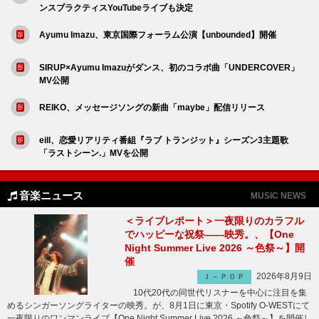
ンスプラクティスYouTubeライブも決定
Ayumu Imazu、東京国際フォーラム公演【unbounded】開催
SIRUP×Ayumu Imazuがダンス、初のコラボ曲「UNDERCOVER」
MV公開
REIKO、メッセージソングの新曲「maybe」配信リリース
eill、恋愛リアリティ番組『ラブ トランジット』シーズン3主題歌
「ラストシーン.」MVを公開
音楽ニュース
MUSIC NEWS
＜ライブレポート＞一夜限りのカラフル
でハッピーな祝祭――映秀。、【One
Night Summer Live 2026 ～色祭～】開
催
2026年8月9日
Ｊ－ＰＯＰ
10代20代の同世代リスナーを中心に注目を集
めるシンガーソングライターの映秀。が、8月1日に東京・Spotify O-WESTにて
一夜限りのワンマンライブ【One Night Summer Live 2026 ～色祭～】を開催し