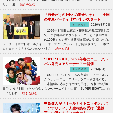
た。 夏 …
続きを読む
「自分だけの1冊との出会いを」――全国
の本屋パーティ【本パ】がスタート
2026年8月9日
Ｊ－ＰＯＰ
2026年8月8日に東京・紀伊國屋書店新宿本店
で、森永乳業のマウントレーニアと「新潮文庫
の100冊」を企画する新潮文庫がコラボしたプロ
ジェクト【本パ】オールナイト・オープニングイベントが開催された。 本プ
ロジェクトは「ほんとのひとやすみ …
続きを読む
SUPER EIGHT、2027年春にニューアル
バム発売＆アリーナツアー開催
2026年8月8日
Ｊ－ＰＯＰ
SUPER EIGHTが、2027年春にニューアルバ
ムをリリースし、アリーナツアーを開催する。
本情報の発表が行われた日は、“令和8年8月8
日”という「888」が並ぶ“超八（スーパーエイト）の日”。SUPER EIGHTは、前
日に行われ …
続きを読む
中島健人が『オールナイトニッポン』パ
ーソナリティ、人生相談を受け『遊戯