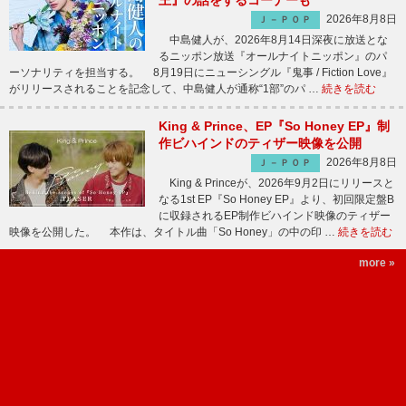
王』の話をするコーナーも
2026年8月8日
Ｊ－ＰＯＰ
中島健人が、2026年8月14日深夜に放送とな
るニッポン放送『オールナイトニッポン』のパ
ーソナリティを担当する。 8月19日にニューシングル『鬼事 / Fiction Love』
がリリースされることを記念して、中島健人が通称“1部”のパ …
続きを読む
King & Prince、EP『So Honey EP』制
作ビハインドのティザー映像を公開
2026年8月8日
Ｊ－ＰＯＰ
King & Princeが、2026年9月2日にリリースと
なる1st EP『So Honey EP』より、初回限定盤B
に収録されるEP制作ビハインド映像のティザー
映像を公開した。 本作は、タイトル曲「So Honey」の中の印 …
続きを読む
more »