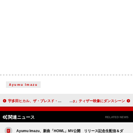
Ayumu Imazu
宇多田ヒカル、ザ・ブレスド・マドンナがリミックスした「Mine or Yours」ビジュアライザー公開
Travis Japan、新曲「Disco Baby」ティザー映像にダンスシーン
関連ニュース
RELATED NEWS
Ayumu Imazu、新曲「HOWL」MV公開 リリース記念生配信＆ダ