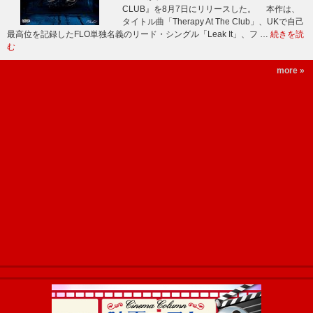
CLUB』を8月7日にリリースした。 本作は、
タイトル曲「Therapy At The Club」、UKで自己
最高位を記録したFLO単独名義のリード・シングル「Leak It」、フ …
続きを読
む
more »