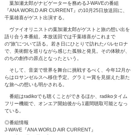
葉加瀬太郎がナビゲーターを務めるJ-WAVEの番組
『ANA WORLD AIR CURRENT』の10月25日放送回に、
千葉雄喜がゲスト出演する。
ヴァイオリニストの葉加瀬太郎がゲストと旅の想い出を
語り合う本番組。本放送回では千葉雄喜がこれまで
の“旅”について語る。若き日にひとりで訪れたバルセロナ
で、美術館を巡りながら感じた孤独と発見。その体験が、
のちの創作の原点となったという。
そして、音楽で世界を舞台に挑戦するべく、今年12月か
らはロサンゼルスへ移住予定。グラミー賞を見据えた新た
な旅への想いも明かされる。
番組はradikoでも聴くことができるほか、radikoタイム
フリー機能で、オンエア開始後から1週間聴取可能となっ
ている。
◎番組情報
J-WAVE『ANA WORLD AIR CURRENT』