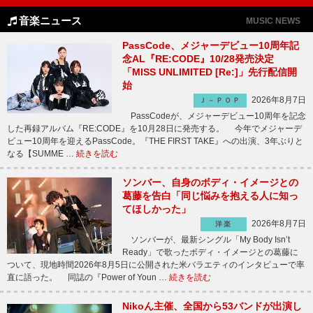
音楽ニュース
MUSIC NEWS
PassCode、メジャーデビュー10周年記
念AL『RE:CODE』10/28発売決定
「MISS UNLIMITED [Re:]」先行配信開
始
2026年8月7日
Ｊ－ＰＯＰ
PassCodeが、メジャーデビュー10周年を記念
した再録アルバム『RE:CODE』を10月28日に発売する。 今年でメジャーデ
ビュー10周年を迎えるPassCode。『THE FIRST TAKE』への出演、3年ぶりと
なる【SUMME …
続きを読む
ソンバー、自身のボディ・イメージとの
葛藤を告白「同じ悩みを抱える人に知っ
てほしかった」
2026年8月7日
洋楽
ソンバーが、最新シングル「My Body Isn’t
Ready」で歌ったボディ・イメージとの葛藤に
ついて、現地時間2026年8月5日に公開された米バラエティのインタビューで率
直に語った。 同誌の『Power of Youn …
続きを読む
Nikoん主催、全国から53バンドが出演し