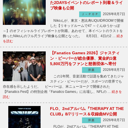
た2DAYSイベントのレポート到着＆ライ
ブ映像も公開
2026年8月7日
Ｊ－ＰＯＰ
Nikoんが、東京・恵比寿LIQUIDROOMで開催
した【リキッドルームで47 ～ぐんゆうかっぽ
～】のオフィシャルライブレポートが到着。あわせて、本イベントのラストを
飾ったNikoんのフル尺ライブ映像も公開となった。 8月3日、4日の2 …
続き
を読む
【Fanatics Games 2026】ジャスティ
ン・ビーバーが総合優勝、賞金約1億
5,800万円をファンと慈善団体へ寄付
2026年8月7日
洋楽
この1年間、音楽活動で話題を集めてきたジャ
スティン・ビーバーだが、スポーツの世界でも
存在感を示したようだ。 ビーバーは、米ニューヨークで開催された
【Fanatics Fest】の特別企画『Fanatics Games』に出場し、NFLの …
続きを
読む
FLO、2ndアルバム『THERAPY AT THE
CLUB』8/7リリース＆収録曲MV公開
2026年8月7日
洋楽
FLOが、2ndアルバム『THERAPY AT THE