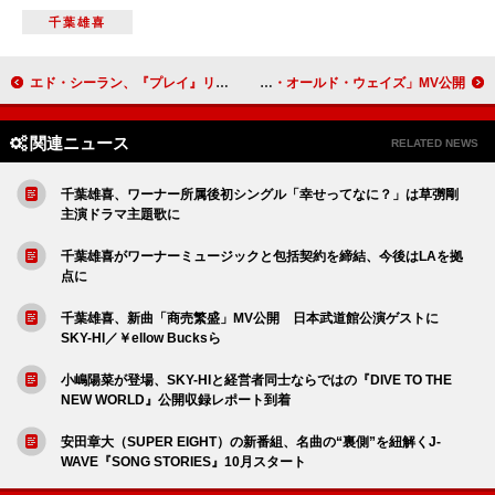
千葉雄喜
エド・シーラン、『プレイ』リミックスEP配信「南アジアの豊かな音楽性を紹介したかった」
テーム・インパラ、ニューALより「マイ・オールド・ウェイズ」MV公開
関連ニュース
RELATED NEWS
千葉雄喜、ワーナー所属後初シングル「幸せってなに？」は草彅剛
主演ドラマ主題歌に
千葉雄喜がワーナーミュージックと包括契約を締結、今後はLAを拠
点に
千葉雄喜、新曲「商売繁盛」MV公開 日本武道館公演ゲストに
SKY-HI／￥ellow Bucksら
小嶋陽菜が登場、SKY-HIと経営者同士ならではの『DIVE TO THE
NEW WORLD』公開収録レポート到着
安田章大（SUPER EIGHT）の新番組、名曲の“裏側”を紐解くJ-
WAVE『SONG STORIES』10月スタート