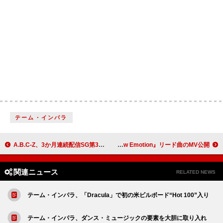
テーム・インパラ
A.B.C-Z、3か月連続配信SG第3弾リリース＆“爆風!?”を受けるMVも公開へ 爆風スランプが作詞作曲
NiziUの“可愛い”が満載、ニューアルバム『New Emotion』リード曲のMV公開
関連ニュース
RELATED NEWS
テーム・インパラ、「Dracula」で初の米ビルボード“Hot 100”入り
テーム・インパラ、ダンス・ミュージックの要素を大胆に取り入れ