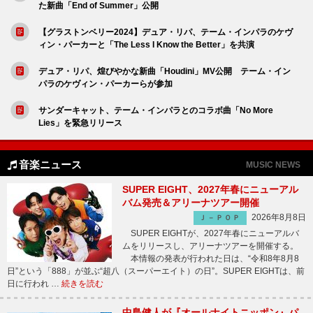
た新曲「End of Summer」公開
【グラストンベリー2024】デュア・リパ、テーム・インパラのケヴ
ィン・パーカーと「The Less I Know the Better」を共演
デュア・リパ、煌びやかな新曲「Houdini」MV公開 テーム・イン
パラのケヴィン・パーカーらが参加
サンダーキャット、テーム・インパラとのコラボ曲「No More
Lies」を緊急リリース
音楽ニュース
MUSIC NEWS
SUPER EIGHT、2027年春にニューアル
バム発売＆アリーナツアー開催
2026年8月8日
Ｊ－ＰＯＰ
SUPER EIGHTが、2027年春にニューアルバ
ムをリリースし、アリーナツアーを開催する。
本情報の発表が行われた日は、“令和8年8月8
日”という「888」が並ぶ“超八（スーパーエイト）の日”。SUPER EIGHTは、前
日に行われ …
続きを読む
中島健人が『オールナイトニッポン』パ