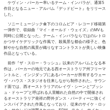
ケヴィン・パーカー率いるテーム・インパラが、通算5
作目となるニュー・アルバム『デッドビート』をリリース
した。
ソニーミュージック傘下のコロムビア・レコード移籍第
一弾作で、収録曲「マイ・オールド・ウェイズ」のMVも
同時に公開となった。テーム・インパラならではのレトロ
かつサイケデリックな作風で、殺風景な都会の様子と、色
鮮やかな自然の風景が織りなすコントラストが美しい映像
作品となっている。
前作『ザ・スロー・ラッシュ』以来のアルバムとなる本
作は、パーカーの地元である西オーストラリア州フリーマ
ントルと、インジダップにあるパーカーが所有するウェー
ヴ・ハウス・スタジオを往来しながら制作された。サウン
ド面では、西オーストラリアのレイヴ・シーンと“ブッシ
ュ・ドゥーフ”と呼ばれる人里離れた自然の中で開催され
るオーストラリア発祥の野外ダンス・パーティーに強くイ
ンスパイアされた作風となっており、従来のサイケ・ロッ