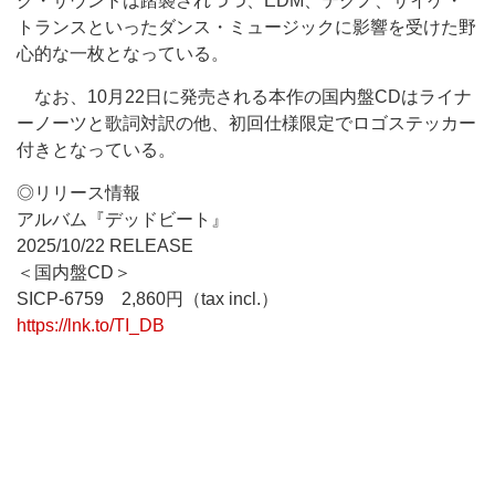
ク・サウンドは踏襲されつつ、EDM、テクノ、サイケ・
トランスといったダンス・ミュージックに影響を受けた野
心的な一枚となっている。
なお、10月22日に発売される本作の国内盤CDはライナ
ーノーツと歌詞対訳の他、初回仕様限定でロゴステッカー
付きとなっている。
◎リリース情報
アルバム『デッドビート』
2025/10/22 RELEASE
＜国内盤CD＞
SICP-6759 2,860円（tax incl.）
https://lnk.to/TI_DB