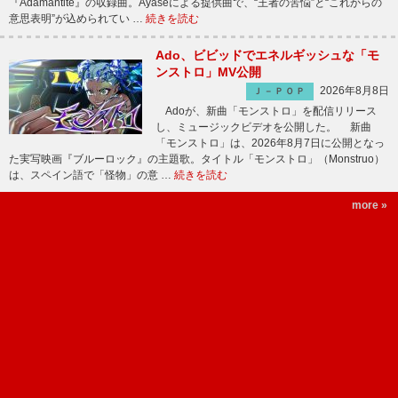
『Adamantite』の収録曲。Ayaseによる提供曲で、“王者の苦悩”と“これからの
意思表明”が込められてい …
続きを読む
Ado、ビビッドでエネルギッシュな「モ
ンストロ」MV公開
2026年8月8日
Ｊ－ＰＯＰ
Adoが、新曲「モンストロ」を配信リリース
し、ミュージックビデオを公開した。 新曲
「モンストロ」は、2026年8月7日に公開となっ
た実写映画『ブルーロック』の主題歌。タイトル「モンストロ」（Monstruo）
は、スペイン語で「怪物」の意 …
続きを読む
more »