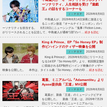
ーソナリティ、人生相談を受け『遊戯
王』の話をするコーナーも
2026年8月8日
Ｊ－ＰＯＰ
中島健人が、2026年8月14日深夜に放送とな
るニッポン放送『オールナイトニッポン』のパ
ーソナリティを担当する。 8月19日にニューシングル『鬼事 / Fiction Love』
がリリースされることを記念して、中島健人が通称“1部”のパ …
続きを読む
King & Prince、EP『So Honey EP』制
作ビハインドのティザー映像を公開
2026年8月8日
Ｊ－ＰＯＰ
King & Princeが、2026年9月2日にリリースと
なる1st EP『So Honey EP』より、初回限定盤B
に収録されるEP制作ビハインド映像のティザー
映像を公開した。 本作は、タイトル曲「So Honey」の中の印 …
続きを読む
葛葉、ミニアルバム『Adamantite』より
Ayase提供曲「王道」MV公開
2026年8月8日
Ｊ－ＰＯＰ
葛葉が、新曲「王道」のミュージックビデオ
を公開した。 新曲「王道」は、2026年7月29
日にリリースされたニューミニアルバム