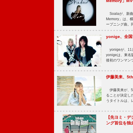
Memory」M
Soalaが、新曲
Memory」は
ープニング曲。同
yonige、全国
yonigeが、11
yonigeは、東名
後初のワンマン
伊藤美来、5t
伊藤美来が、5t
ることが決定した
うタイトルは、レ
【先ヨミ・デジタル
ング首位を独