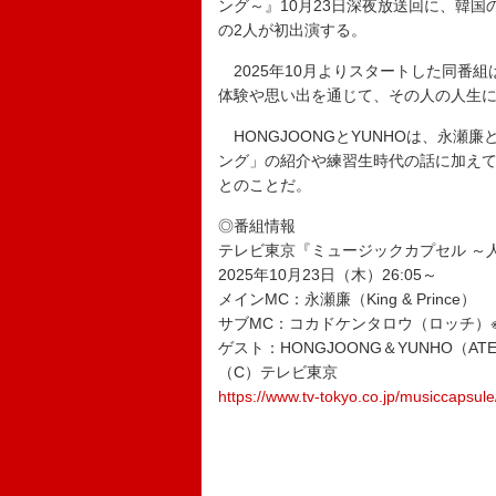
ング～』10月23日深夜放送回に、韓国の8
の2人が初出演する。
2025年10月よりスタートした同番組
体験や思い出を通じて、その人の人生
HONGJOONGとYUNHOは、永瀬
ング」の紹介や練習生時代の話に加えて
とのことだ。
◎番組情報
テレビ東京『ミュージックカプセル ～
2025年10月23日（木）26:05～
メインMC：永瀬廉（King & Prince）
サブMC：コカドケンタロウ（ロッチ）
ゲスト：HONGJOONG＆YUNHO（AT
（C）テレビ東京
https://www.tv-tokyo.co.jp/musiccapsule