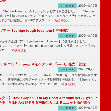
V公開
2026年8月7日
Ｊ－ＰＯＰ
「Shadow Memory」のミュージックビデオを公開した。 「Shadow
、横山裕が主演を務めるドラマ『今夜もシリアルキラーと待ち合わせ』のオ
ドラマは講談社『good!アフタヌーン …
続きを読む
ツアー【yonige tough love tour】開催決定
2026年8月7日
Ｊ－ＰＯＰ
月からの全国ツアー【yonige tough love tour】の開催を発表した。
阪ワンマンツアー【yonige one man tour 2026】を開幕。メジャー再契約
ツアー …
続きを読む
hアルバム『39rpm』＆初ベストAL『swirl』発売日決定
2026年8月7日
Ｊ－ＰＯＰ
hアルバム『39rpm』とベストアルバム『swirl』を10月7日に同時発売す
。 伊藤美来は今年アーティスト活動10周年を迎える。『39rpm』とい
コードの回転数を意味する「rpm」に、伊 …
続きを読む
】Travis Japan「On My Road -Stadium ver.-」がDLソ
走中 M!LKの佐野勇斗＆吉田仁人によるユニット曲が追う
2026年8月7日
Ｊ－ＰＯＰ