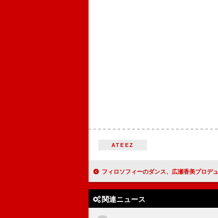
ATEEZ
フィロソフィーのダンス、広瀬香美プロデュース新曲を含むニューSG『ゲレンデ・ファンキー・ラブ
関連ニュース