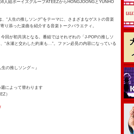
人組ボーイズグループATEEZからHONGJOONGとYUNHO
は、“人生の推しソング”をテーマに、さまざまなゲストの音楽
に寄り添った楽曲を紹介する音楽トークバラエティ。
廉と今回が初共演となる。番組ではそれぞれの「J-POPの推しソ
、“永瀬と交わした約束も…”。ファン必見の内容になっている
人生の推しソング～』
※週によって替わります
EEZ）
/