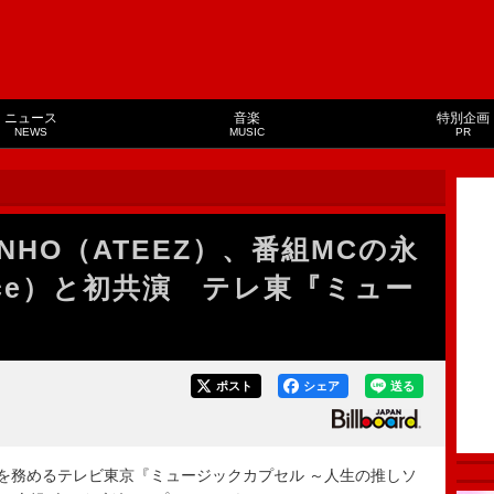
ニュース
音楽
特別企画
NEWS
MUSIC
PR
UNHO（ATEEZ）、番組MCの永
rince）と初共演 テレ東『ミュー
ポスト
シェア
送る
インMCを務めるテレビ東京『ミュージックカプセル ～人生の推しソ