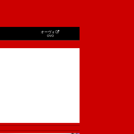
オーヴォ
OVO