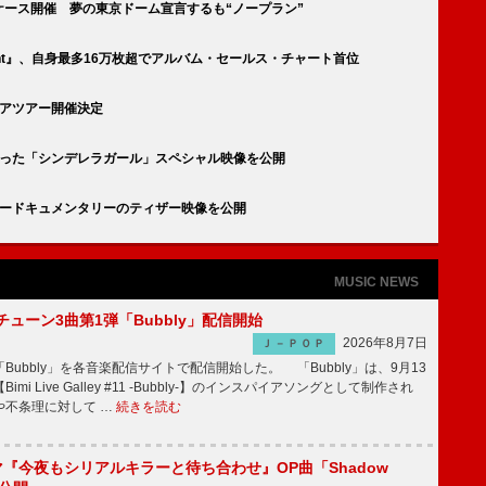
ーケース開催 夢の東京ドーム宣言するも“ノープラン”
 Light』、自身最多16万枚超でアルバム・セールス・チャート首位
ラリアツアー開催決定
いが詰まった「シンデレラガール」スペシャル映像を公開
ームツアードキュメンタリーのティザー映像を公開
MUSIC NEWS
ーチューン3曲第1弾「Bubbly」配信開始
2026年8月7日
Ｊ－ＰＯＰ
Bubbly」を各音楽配信サイトで配信開始した。 「Bubbly」は、9月13
mi Live Galley #11 -Bubbly-】のインスパイアソングとして制作され
や不条理に対して …
続きを読む
ラマ『今夜もシリアルキラーと待ち合わせ』OP曲「Shadow