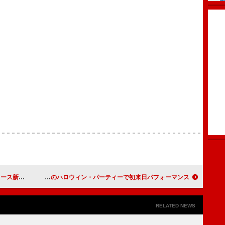
』12/24発売
アイス・スパイス、VERDY主催のハロウィン・パーティーで初来日パフォーマンス
RELATED NEWS