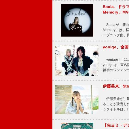
Soala、ド
Memory」M
Soalaが、新曲
Memory」は
ープニング曲。同
yonige、全国
yonigeが、11
yonigeは、東名
後初のワンマン
伊藤美来、5t
伊藤美来が、5t
ることが決定した
うタイトルは、レ
【先ヨミ・デジタル