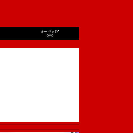
オーヴォ
OVO