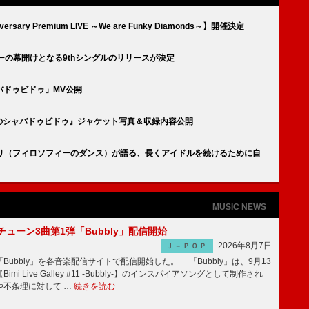
ary Premium LIVE ～We are Funky Diamonds～】開催決定
ーの幕開けとなる9thシングルのリリースが決定
バドゥビドゥ」MV公開
恋のシャバドゥビドゥ』ジャケット写真＆収録内容公開
津マリリ（フィロソフィーのダンス）が語る、長くアイドルを続けるために自
MUSIC NEWS
ーチューン3曲第1弾「Bubbly」配信開始
2026年8月7日
Ｊ－ＰＯＰ
Bubbly」を各音楽配信サイトで配信開始した。 「Bubbly」は、9月13
mi Live Galley #11 -Bubbly-】のインスパイアソングとして制作され
や不条理に対して …
続きを読む