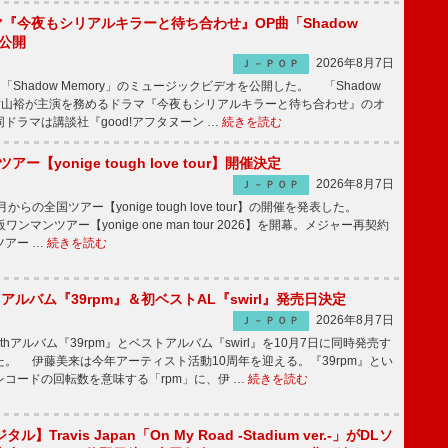
ラマ『今夜もシリアルキラーと待ち合わせ』OP曲「Shadow
V公開
2026年8月7日
Ｊ－ＰＯＰ
「Shadow Memory」のミュージックビデオを公開した。 「Shadow
、横山裕が主演を務めるドラマ『今夜もシリアルキラーと待ち合わせ』のオ
ドラマは講談社『good!アフタヌーン …
続きを読む
ツアー【yonige tough love tour】開催決定
2026年8月7日
Ｊ－ＰＯＰ
月からの全国ツアー【yonige tough love tour】の開催を発表した。
阪ワンマンツアー【yonige one man tour 2026】を開幕。メジャー再契約
ツアー …
続きを読む
hアルバム『39rpm』＆初ベストAL『swirl』発売日決定
2026年8月7日
Ｊ－ＰＯＰ
hアルバム『39rpm』とベストアルバム『swirl』を10月7日に同時発売す
。 伊藤美来は今年アーティスト活動10周年を迎える。『39rpm』とい
コードの回転数を意味する「rpm」に、伊 …
続きを読む
】Travis Japan「On My Road -Stadium ver.-」がDLソ