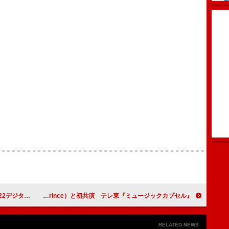
ジタルリリース
HONGJOONG＆YUNHO（ATEEZ）、番組MCの永瀬廉（King & Prince）と初共演 テレ東『ミュージックカプセル』
RELATED NEWS