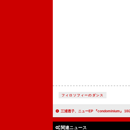
フィロソフィーのダンス
三浦透子、ニューEP 『condominium』 10/22デ
関連ニュース