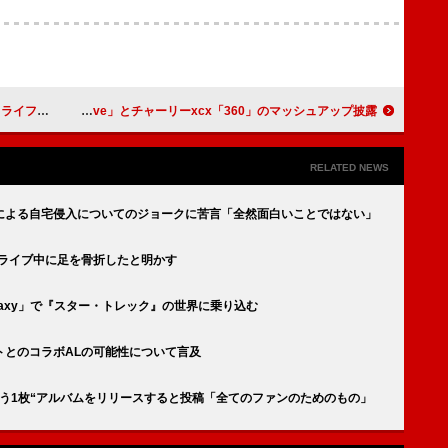
MPS初登場3位に
ドーチー、ツアー初日に「Persuasive」とチャーリーxcx「360」のマッシュアップ披露
RELATED NEWS
ンによる自宅侵入についてのジョークに苦言「全然面白いことではない」
、ライブ中に足を骨折したと明かす
Galaxy」で『スター・トレック』の世界に乗り込む
トとのコラボALの可能性について言及
う1枚“アルバムをリリースすると投稿「全てのファンのためのもの」