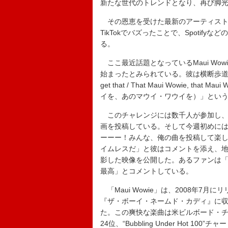
新たな世代のトレンドとなり、再び脚
その恩恵を受けた最新のアーティストである
TikTokでバズったことで、Spoti
る。
ここ最近話題となっているMaui Wowie
始まったとみられている。彼は横断歩道の標識にぶら
get that / That Maui Wowie
イを、あのマウイ・ワウイを）」とい
このチャレンジには数千人が参加し、
画を投稿している。そして今週初めに
ーーー！みんな、俺の曲を投稿して楽し
イムレスだ」と彼はコメントを添え、
影した映像を公開した。あるファンは
最高」とコメントしている。
「Maui Wowie」は、2008年7
『ザ・ボーイ・ネームド・カディ』に
た。この爽快な楽曲は米ビルボード・チャートに
24位、“Bubbling Under Hot 1