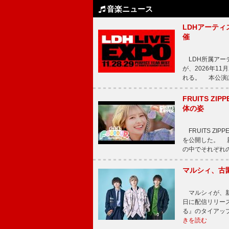
音楽ニュース
LDHアーティス
催
LDH所属アーティス
が、2026年1
れる。 本公演は
FRUITS ZI
体の姿
FRUITS ZI
を公開した。 新曲
の中でそれぞれ
マルシィ、古
マルシィが、新
日に配信リリー
る』のタイアッ
きを読む