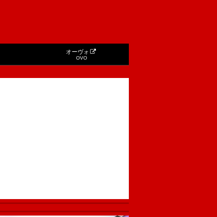
オーヴォ
OVO