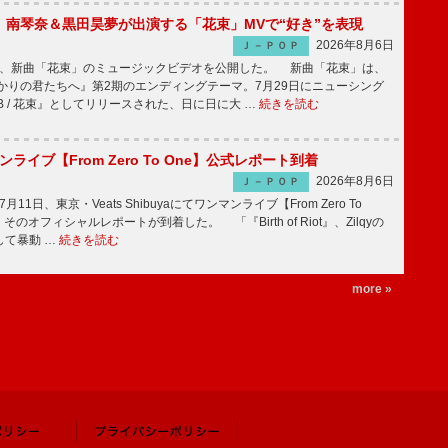
ake、南琴奈＆黒田昊夢が出演する「花束」MVで“好き”を表現
2026年8月6日
Ｊ－ＰＯＰ
keが、新曲「花束」のミュージックビデオを公開した。 新曲「花束」は、
かりの君たちへ』第2期のエンディングテーマ。7月29日にニューシング
LB / 花束』としてリリースされた、日に日に大 …
続きを読む
マンライブ【From Zero To One】公式レポート到着
2026年8月6日
Ｊ－ＰＯＰ
7月11日、東京・Veats Shibuyaにてワンマンライブ【From Zero To
そのオフィシャルレポートが到着した。 「『Birth of Riot』、Zilqyの
して暴動 …
続きを読む
more »