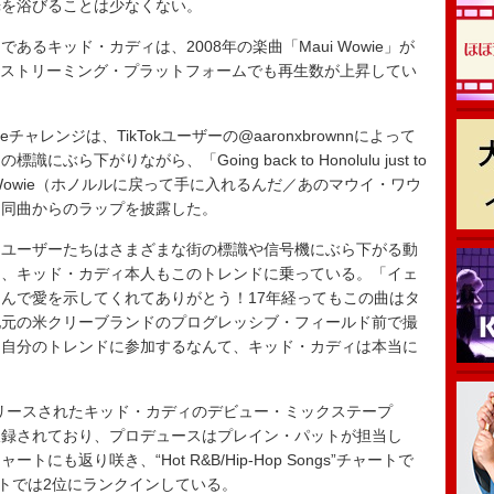
光を浴びることは少なくない。
キッド・カディは、2008年の楽曲「Maui Wowie」が
fyなどのストリーミング・プラットフォームでも再生数が上昇してい
チャレンジは、TikTokユーザーの@aaronxbrownnによって
下がりながら、「Going back to Honolulu just to
, that Maui Wowie（ホノルルに戻って手に入れるんだ／あのマウイ・ワウ
う同曲からのラップを披露した。
ユーザーたちはさまざまな街の標識や信号機にぶら下がる動
は、キッド・カディ本人もこのトレンドに乗っている。「イェ
んで愛を示してくれてありがとう！17年経ってもこの曲はタ
地元の米クリーブランドのプログレッシブ・フィールド前で撮
「自分のトレンドに参加するなんて、キッド・カディは本当に
月にリリースされたキッド・カディのデビュー・ミックステープ
収録されており、プロデュースはプレイン・パットが担当し
も返り咲き、“Hot R&B/Hip-Hop Songs”チャートで
00”チャートでは2位にランクインしている。