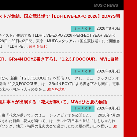
MUSIC NEWS
トが集結、国立競技場で【LDH LIVE-EXPO 2026】2DAYS開
2026年8月6日
Ｊ－ＰＯＰ
トが集結する【LDH LIVE-EXPO 2026 -PERFECT YEAR BEST-】
1月28日・29日の2日間、東京・MUFGスタジアム（国立競技場）にて開催さ
、「LDH PE …
続きを読む
PPER、GRe4N BOYZ書き下ろし「1,2,3,FOOOOUR」MVに自然
2026年8月6日
Ｊ－ＰＯＰ
PPERが、新曲「1,2,3,FOOOOUR」を配信リリースし、ミュージックビデオ
「1,2,3,FOOOOUR」は、GRe4N BOYZによる書き下ろし楽曲。電車
の未来へ向かう人々の姿を …
続きを読む
園井寧々が出演する「花火が瞬いて」MVはひと夏の物語
2026年8月6日
Ｊ－ＰＯＰ
曲「花火が瞬いて」のミュージックビデオを公開した。 2026年7月29
スされた新曲「花火が瞬いて」は、テレビ西日本の番組『じもちゃんね
プソング。地元・福岡の花火大会で過ごしたひと夏の思い出を描い …
続