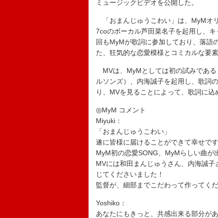
ミュージックビデオを公開した。
「おまんじゅうこわい」は、MyMオ
7coのボーカル芦田菜名子を起用し、
回もMyMが歌詞に参加しており、落語
た、狂気的な恋愛模様とコミカルな要
MVは、MyMとしては初の試みである
ルソンズ）、内海誠子を起用し、歌詞
り、MVを見ることによって、歌詞に込
◎MyM コメント
Miyuki：
「おまんじゅうこわい」
遂に皆様に届けることができて幸せで
MyM初の恋愛SONG、MyMらしい曲
MVには和田まんじゅうさん、内海誠子
じてくださいました！
監督が、細部までこだわって作ってく
Yoshiko：
あなたにもきっと、共感出来る部分が