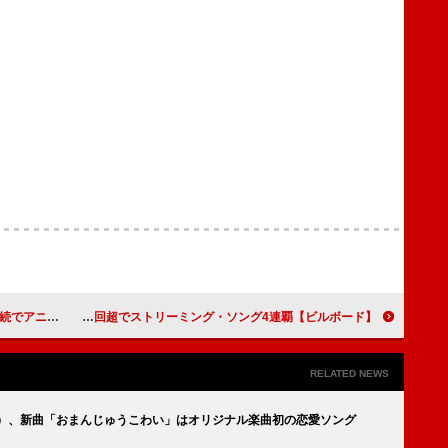
／スピッツが初登場
【ビルボード】史上最速1億突破の米津玄師「IRIS OUT」、当週も2,400万回超でストリーミング・ソング4連覇
RELATED NEWS
ヤ）、新曲「おまんじゅうこわい」はオリジナル楽曲初の恋愛ソング