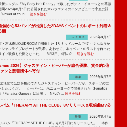
ングル「My Body Isn’t Ready」で歌ったボディ・イメージとの葛藤
間2026年8月5日に公開された米バラエティのインタビューで率直に語
wer of Youn …
続きを読む
、全国から53バンドが出演した2DAYSイベントのレポート到着＆
公開
2026年8月7日
Ｊ－ＰＯＰ
京・恵比寿LIQUIDROOMで開催した【リキッドルームで47 ～ぐんゆうか
ィシャルライブレポートが到着。あわせて、本イベントのラストを飾った
尺ライブ映像も公開となった。 8月3日、4日の2 …
続きを読む
s Games 2026】ジャスティン・ビーバーが総合優勝、賞金約1億
をファンと慈善団体へ寄付
2026年8月7日
洋楽
楽活動で話題を集めてきたジャスティン・ビーバーだが、スポーツの世
したようだ。 ビーバーは、米ニューヨークで開催された【Fanatics
『Fanatics Games』に出場し、NFLの …
続きを読む
ルバム『THERAPY AT THE CLUB』8/7リリース＆収録曲MV公
2026年8月7日
洋楽
ルバム『THERAPY AT THE CLUB』を8月7日にリリースした。 本作