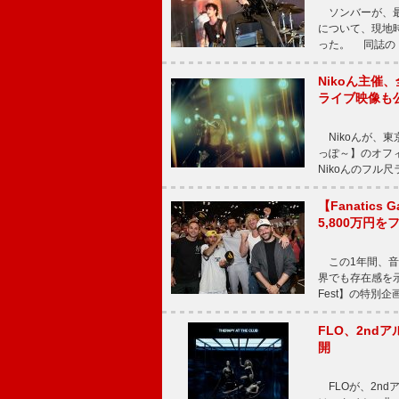
ソンバーが、最新シ
について、現地時
った。 同誌の『Po
Nikoん主催
ライブ映像も
Nikoんが、東
っぽ～】のオフ
Nikoんのフル
【Fanatic
5,800万円
この1年間、音
界でも存在感を示
Fest】の特別企画
FLO、2ndア
開
FLOが、2ndア