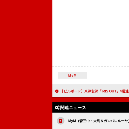
MyM
【ビルボード】米津玄師「IRIS OUT」4週連続でアニメ首位 BE:FIRST
関連ニュース
MyM（森三中・大島＆ガンバレルー