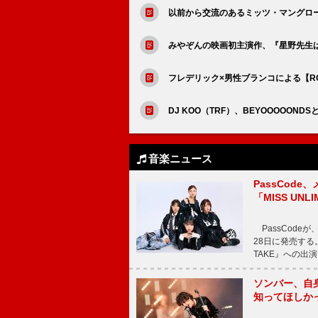
以前から交流のあるミッツ・マングロー
みやぞんの映画初主演作、『星野先生
フレデリック×男性ブランコによる【ROC
DJ KOO（TRF）、BEYOOOOOND
音楽ニュース
PassCode
「MISS UNL
PassCode
28日に発売する。
TAKE』への出
ソンバー、自
知ってほしか