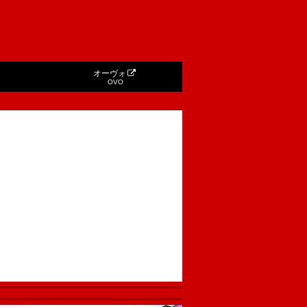
オーヴォ
OVO