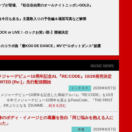
ブが登場、『松任谷由実のオールナイトニッポンGOLD』
は今日も走る』主題歌入りの予告編＆場面写真など解禁
K or LIVE！-ロックお笑い部-】開催決定
Sとのコラボ曲「最KOO DE DANCE」MVで“ロボットダンス”披露
MUSIC NEWS
、メジャーデビュー10周年記念AL『RE:CODE』10/28発売決定
IMITED [Re:]」先行配信開始
2026年8月7日
Ｊ－ＰＯＰ
が、メジャーデビュー10周年を記念した再録アルバム『RE:CODE』を10月
 今年でメジャーデビュー10周年を迎えるPassCode。『THE FIRST
演、3年ぶりとなる【SUMME …
続きを読む
身のボディ・イメージとの葛藤を告白「同じ悩みを抱える人に
った」
2026年8月7日
洋楽