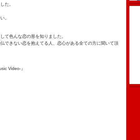
ました。
！
さい。
通して色んな恋の形を知りました。
成仏できない恋を抱えてる人、恋心がある全ての方に聞いて頂
c Video-』