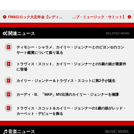
FM802ロック大忘年会【レディクレ】第2弾アーティストにサカナクション／マンウィズ／ブルエンら出演決定
【2025ビルボード・ライブ・ミュージック・サミット】アッシャーに＜レジェンド・オブ・ライブ＞授与へ
関連ニュース
RELATED NEWS
ティモシー・シャラメ、カイリー・ジェンナーとのビヨンセのコン
サート鑑賞について振り返る
トラヴィス・スコット、カイリー・ジェンナーとの5歳の娘が最新作
に登場
カイリー・ジェンナー＆トラヴィス・スコットに第2子が誕生
カーディ・B、「WAP」MV出演のカイリー・ジェンナーを擁護
トラヴィス・スコット＆カイリー・ジェンナーの1歳の娘がレッド・
カーペット・デビューを飾る
音楽ニュース
MUSIC NEWS