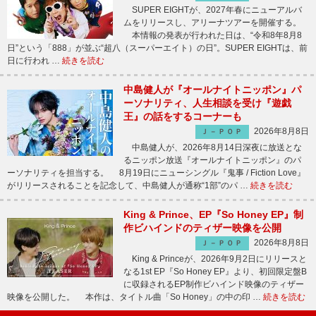
SUPER EIGHTが、2027年春にニューアルバ
ムをリリースし、アリーナツアーを開催する。
本情報の発表が行われた日は、“令和8年8月8
日”という「888」が並ぶ“超八（スーパーエイト）の日”。SUPER EIGHTは、前
日に行われ …
続きを読む
中島健人が『オールナイトニッポン』パ
ーソナリティ、人生相談を受け『遊戯
王』の話をするコーナーも
2026年8月8日
Ｊ－ＰＯＰ
中島健人が、2026年8月14日深夜に放送とな
るニッポン放送『オールナイトニッポン』のパ
ーソナリティを担当する。 8月19日にニューシングル『鬼事 / Fiction Love』
がリリースされることを記念して、中島健人が通称“1部”のパ …
続きを読む
King & Prince、EP『So Honey EP』制
作ビハインドのティザー映像を公開
2026年8月8日
Ｊ－ＰＯＰ
King & Princeが、2026年9月2日にリリースと
なる1st EP『So Honey EP』より、初回限定盤B
に収録されるEP制作ビハインド映像のティザー
映像を公開した。 本作は、タイトル曲「So Honey」の中の印 …
続きを読む