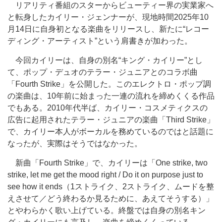
リアリティ番組のスターからビューティー界の実業家へ
と転身したカイリー・ジェンナーが、現地時間2025年10
月14日に自身初となる楽曲をリリースし、新たに“レコー
ディング・アーティスト”という肩書きが加わった。
今回カイリーは、自身の別名“キング・カイリー”とし
て、ポップ・デュオのテラー・ジュニアとのコラボ曲
「Fourth Strike」を公開した。このエレクトロ・ポップ調
の楽曲は、10年前に始まった一連の流れを締めくくる作品
でもある。2010年代半ば、カイリー・コスメティクスの
広告に起用されたテラー・ジュニアの楽曲「Third Strike」
で、カイリー本人がボーカルを務めているのではと話題に
なったが、実際はそうではなかった。
新曲「Fourth Strike」で、カイリーは「One strike, two
strike, let me get the mood right / Do it on purpose just to
see how it ends（1ストライク、2ストライク、ムードを整
えさせて／どう終わるか見るために、あえてそうする）」
とやわらかく歌い上げている。終盤では自身の別名キン