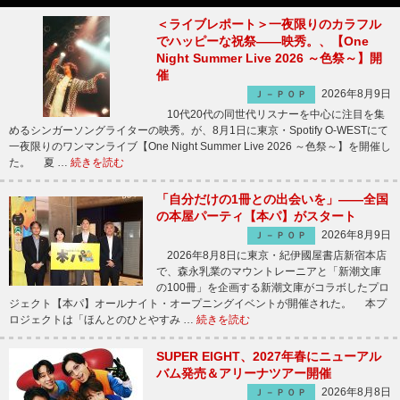
＜ライブレポート＞一夜限りのカラフル
でハッピーな祝祭――映秀。、【One
Night Summer Live 2026 ～色祭～】開
催
2026年8月9日
Ｊ－ＰＯＰ
10代20代の同世代リスナーを中心に注目を集
めるシンガーソングライターの映秀。が、8月1日に東京・Spotify O-WESTにて
一夜限りのワンマンライブ【One Night Summer Live 2026 ～色祭～】を開催し
た。 夏 …
続きを読む
「自分だけの1冊との出会いを」――全国
の本屋パーティ【本パ】がスタート
2026年8月9日
Ｊ－ＰＯＰ
2026年8月8日に東京・紀伊國屋書店新宿本店
で、森永乳業のマウントレーニアと「新潮文庫
の100冊」を企画する新潮文庫がコラボしたプロ
ジェクト【本パ】オールナイト・オープニングイベントが開催された。 本プ
ロジェクトは「ほんとのひとやすみ …
続きを読む
SUPER EIGHT、2027年春にニューアル
バム発売＆アリーナツアー開催
2026年8月8日
Ｊ－ＰＯＰ