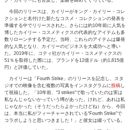
グ・カイリーにも言及し、楽曲を締めくくっている。
今回のリリースは、カイリーがキング・カイリー・コレ
クションと名付けた新たなコスメ・コレクションの発表を
準備する中でリリースされた。さらには約10年前に人気を
博したカイリー・コスメティクスの代表的なアイテムも多
数リローンチする予定だ。当時、これらのアイテムは爆発
的な人気となり、カイリーのビジネスを大成功へと導い
た。2019年に、コティ社がカイリー・コスメティクスの
51％を取得した際には、ブランドを12億ドル（約1,815億
円）と評価していた。
カイリーは「Fourth Strike」のリリースを記念し、スタ
ジオでの映像を含む複数の写真をインスタグラムに
投稿
し
て祝福した。「10年前、“3 strikes”で歌っていたのは実は
私なんじゃないかっていう噂があった。けれど、あれは私
じゃなかった（そうだったらよかったけどね）から、今回
は、本当に私がフィーチャーされている“Fourth Strike”で
コラボしようと思いつきました！」と彼女は綴っている。