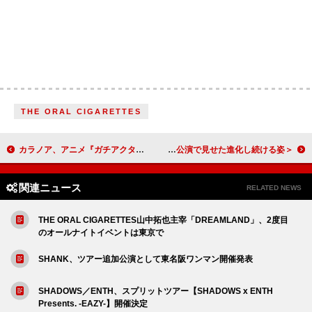
THE ORAL CIGARETTES
カラノア、アニメ『ガチアクタ』第2クールED主題歌「番」“ガチ派手MV”公開＆CDシングル化も決定
＜ライブレポート＞Official髭男dismの可能性は無限大――TOYOTA ARENA TOKYOこけら落とし公演で見せた進化し続ける姿
関連ニュース
RELATED NEWS
THE ORAL CIGARETTES山中拓也主宰「DREAMLAND」、2度目
のオールナイトイベントは東京で
SHANK、ツアー追加公演として東名阪ワンマン開催発表
SHADOWS／ENTH、スプリットツアー【SHADOWS x ENTH
Presents. -EAZY-】開催決定