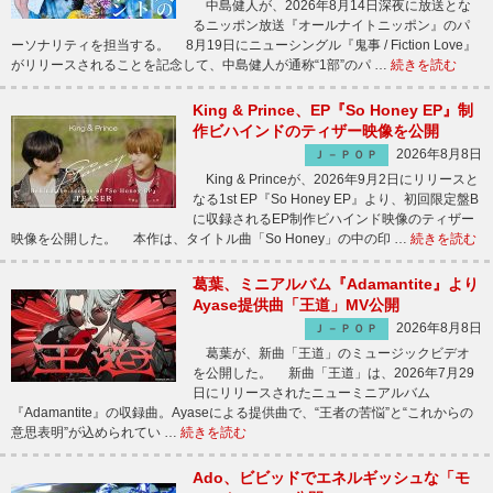
中島健人が、2026年8月14日深夜に放送とな
るニッポン放送『オールナイトニッポン』のパ
ーソナリティを担当する。 8月19日にニューシングル『鬼事 / Fiction Love』
がリリースされることを記念して、中島健人が通称“1部”のパ …
続きを読む
King & Prince、EP『So Honey EP』制
作ビハインドのティザー映像を公開
2026年8月8日
Ｊ－ＰＯＰ
King & Princeが、2026年9月2日にリリースと
なる1st EP『So Honey EP』より、初回限定盤B
に収録されるEP制作ビハインド映像のティザー
映像を公開した。 本作は、タイトル曲「So Honey」の中の印 …
続きを読む
葛葉、ミニアルバム『Adamantite』より
Ayase提供曲「王道」MV公開
2026年8月8日
Ｊ－ＰＯＰ
葛葉が、新曲「王道」のミュージックビデオ
を公開した。 新曲「王道」は、2026年7月29
日にリリースされたニューミニアルバム
『Adamantite』の収録曲。Ayaseによる提供曲で、“王者の苦悩”と“これからの
意思表明”が込められてい …
続きを読む
Ado、ビビッドでエネルギッシュな「モ