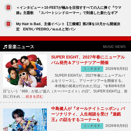
＜インタビュー＞10-FEETが極みを目指すすべての人に捧ぐ『ウマ
娘』主題歌 「スパートシンドローマー」で到達した新たなギア
My Hair is Bad、主催イベント【三燦燦】第2弾を10月から開催決
定 ENTH／PEDRO／w.o.d.と対バン
音楽ニュース
MUSIC NEWS
SUPER EIGHT、2027年春にニューアル
バム発売＆アリーナツアー開催
2026年8月8日
Ｊ－ＰＯＰ
SUPER EIGHTが、2027年春にニューアルバ
ムをリリースし、アリーナツアーを開催する。
本情報の発表が行われた日は、“令和8年8月8
日”という「888」が並ぶ“超八（スーパーエイト）の日”。SUPER EIGHTは、前
日に行われ …
続きを読む
中島健人が『オールナイトニッポン』パ
ーソナリティ、人生相談を受け『遊戯
王』の話をするコーナーも
2026年8月8日
Ｊ－ＰＯＰ