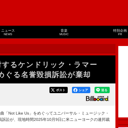
ニュース
音楽
特別企画
NEWS
MUSIC
PR
対するケンドリック・ラマー
s」をめぐる名誉毀損訴訟が棄却
ポスト
シェア
送る
Not Like Us」をめぐってユニバーサル・ミュージック・
訴訟が、現地時間2025年10月9日に米ニューヨークの連邦裁