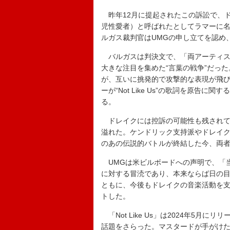
昨年12月に提起されたこの訴訟で、ドレイク側
児性愛者）と呼ばれたとしてラマーに
ルガス裁判官はUMGの申し立てを認め
バルガスは判決文で、「両アーティスト
大きな注目を集めた“言葉の戦争”だっ
が、互いに挑発的で攻撃的な表現が飛
ーが“Not Like Us”の歌詞を原
る。
ドレイクには控訴の可能性も残されて
溢れた。ケンドリック支持派やドレイク
のあの伝説的バトルが終結した今、両
UMGは米ビルボードへの声明で、「
に対する冒涜であり、本来ならば日の
ともに、今後もドレイクの音楽活動を
トした。
「Not Like Us」は2024年5月
話題をさらった。マスタードが手がけ