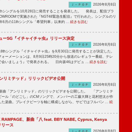
2026年8月8日
Ｊ－ＰＯＰ
2thシングルを10月28日に発売することを発表した。 発表は、配信プラ
OWROOMで実施された『NGT48緊急生配信』で行われた。シングルのリ
5年6月の11thシングル「希望列車」以来約 …
続きを読む
ニューSG『イチャイチャ虫』リリース決定
2026年8月8日
Ｊ－ＰＯＰ
8thシングル『イチャイチャ虫』を9月30日に発売することが決定した。
ォーメーションは、8月9日25時20分から放送のレギュラー番組、テレ
で会いましょう』で発表される。 日向坂46はデビュ …
続きを読む
「アンリミテッド」リリックビデオ公開
2026年8月8日
Ｊ－ＰＯＰ
、最新曲「アンリミテッド」のリリックビデオを公開した。 「アンリミテ
ビール「のどごし」のCMソングで、メンバーの工藤大輝と花村想太が作
した楽曲。ブレイクビーツを軸に構成しながら、サビではフルバン …
続
E RAMPAGE、新曲「八 feat. BBY NABE, Cyprus, Kenya
信リリース
2026年8月8日
Ｊ－ＰＯＰ