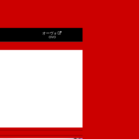
オーヴォ
OVO