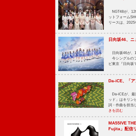
NGT48が、1
ットフォームSH
リースは、202
日向坂46、
日向坂46が、1
今シングルのフ
ビ東京『日向坂
Da-iCE、
Da-iCEが
ッド」はキリン
詞・作曲を担当
きを読む
MA55IVE TH
Fujita」配