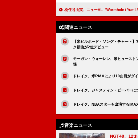
松任谷由実、ニューAL『Wormhole / Yumi AraI』を象徴する重要なナンバー「DARK MO
関連ニュース
【米ビルボード・ソング・チャート】ア
ク新曲が2位デビュー
モーガン・ウォーレン、米ヒュースト
場
ドレイク、米RIAAにより10曲目が
ドレイク、ジャスティン・ビーバーに
ドレイク、NBAスターも出演するIMAX
音楽ニュース
NGT48、1