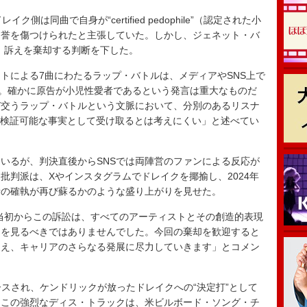
は同曲で自身が“certified pedophile”（認定された小
名誉を傷つけられたと主張していた。しかし、ジェネット・バ
、訴えを棄却する判断を下した。
による7曲にわたるラップ・バトルは、メディアやSNS上で
た。確かに原告が小児性愛者であるという発言は重大なものだ
び交うラップ・バトルという文脈において、分別のあるリスナ
告に関する検証可能な事実として受け取るとは考えにくい」と述べてい
いるが、判決直後からSNSでは両陣営のファンによる反応が
批判派は、Xやインスタグラムでドレイクを揶揄し、2024年
者の確執が再び蘇るかのような盛り上がりを見せた。
当初からこの訴訟は、すべてのアーティストとその創造的表現
目を見るべきではありませんでした。今回の棄却を歓迎すると
支え、キャリアのさらなる発展に尽力していきます」とコメン
にリリースされ、ケンドリックが放ったドレイクへの“決定打”として
たこの強烈なディス・トラックは、米ビルボード・ソング・チ