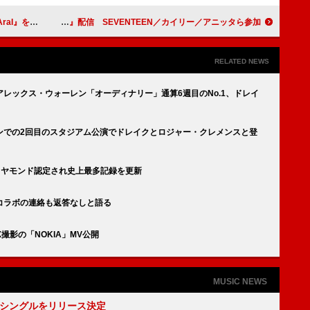
ON」配信＆MV公開
ピンクパンサレス、リミックス作品『ファンシー・サム・モア？』配信 SEVENTEEN／カイリー／アニッタら参加
RELATED NEWS
レックス・ウォーレン「オーディナリー」通算6週目のNo.1、ドレイ
ンでの2回目のスタジアム公演でドレイクとロジャー・クレメンスと登
ダイヤモンド認定され史上最多記録を更新
コラボの連絡も返答なしと語る
撮影の「NOKIA」MV公開
MUSIC NEWS
2thシングルをリリース決定