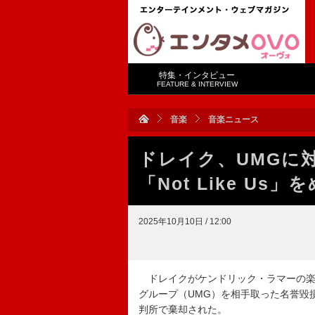
特集・インタビュー
FEATURE & INTERVIEW
音楽
音楽ニュース
ドレイク、UMGに
「Not Like U
2025年10月10日 / 12:00
ドレイクがケンドリック・ラマーの楽曲「
グループ（UMG）を相手取った名誉毀損
判所で棄却された。